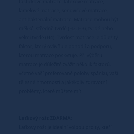
taštičkové matrace, latexové matrace,
lamelové matrace, sendvičové matrace,
antibakteriální matrace. Matrace mohou být
měkké, středně tvrdé (H2, H3), tvrdé nebo
velmi tvrdé (H4). Tvrdost matrace je důležitý
faktor, který ovlivňuje pohodlí a podporu,
kterou matrace poskytuje. Při výběru
matrace je důležité zvážit několik faktorů,
včetně vaší preferované polohy spánku, vaší
tělesné hmotnosti a jakékoliv zdravotní
problémy, které můžete mít.
Laťkový rošt ZDARMA:
Laťkový rošt je ideální volbou pro ty, kteří