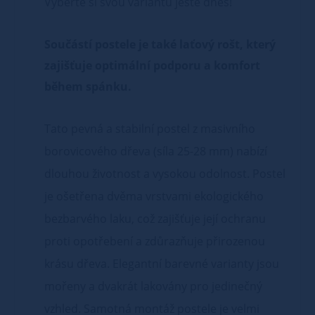
Vyberte si svou variantu ještě dnes!
Součástí postele je také laťový rošt, který
zajišťuje optimální podporu a komfort
během spánku.
Tato pevná a stabilní postel z masivního
borovicového dřeva (síla 25-28 mm) nabízí
dlouhou životnost a vysokou odolnost. Postel
je ošetřena dvěma vrstvami ekologického
bezbarvého laku, což zajišťuje její ochranu
proti opotřebení a zdůrazňuje přirozenou
krásu dřeva. Elegantní barevné varianty jsou
mořeny a dvakrát lakovány pro jedinečný
vzhled. Samotná montáž postele je velmi