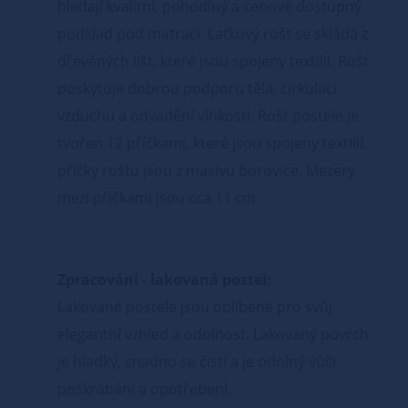
hledají kvalitní, pohodlný a cenově dostupný
podklad pod matraci. Laťkový rošt se skládá z
dřevěných lišt, které jsou spojeny textilií. Rošt
poskytuje dobrou podporu těla, cirkulaci
vzduchu a odvádění vlhkosti. Rošt postele je
tvořen 12 příčkami, které jsou spojeny textilií,
příčky roštu jsou z masivu borovice. Mezery
mezi příčkami jsou cca 11 cm.
Zpracování - lakovaná postel:
Lakované postele jsou oblíbené pro svůj
elegantní vzhled a odolnost. Lakovaný povrch
je hladký, snadno se čistí a je odolný vůči
poškrábání a opotřebení.