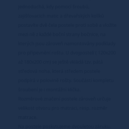
jednoduchá, kdy pomocí šroubů,
zajišťovacích matic a dřevařských kolíků
postavíte dvě čela postele proti sobě a vložíte
mezi ně z každé boční strany bočnice, na
kterých jsou zároveň namontovány podklady
pro připevnění roštu. U dvojpostelí ( 120x200
až 180x200 cm) se ještě vkládá tzv. pátá
středová noha, která středem postele
podpírá v polovině rošty. Součástí kompletu
šroubení je i montážní klička.
Rozměrové značení postele zároveň určuje
velikost otvoru pro matraci, resp. rozměr
matrace.
Na postele poskytujeme dvouletou záruku.