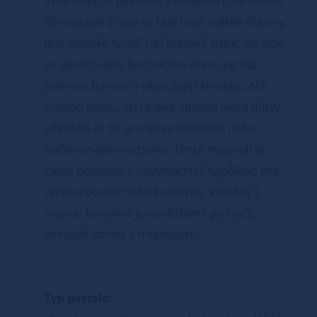
svou dobrou pevností a dlouhou trvanlivostí.
Borovicové dřevo se řadí mezi měkké dřeviny.
Je o malinko tvrdší než masivní smrk, ale lépe
se opracovává. Borovicové dřevo vyniká
krásnou barvou a okouzlující kresbou. Má
světlou barvu, která díky obsahu jádra místy
přechází až do oranžovo hnědého nebo
načervenalého odstínu. Tento materiál je
často používán v nábytkářství, například pro
výrobu postelí nebo knihoven. Výrobky z
masivu borovice jsou oblíbené pro svůj
přírodní vzhled a trvanlivost.
Typ postele: