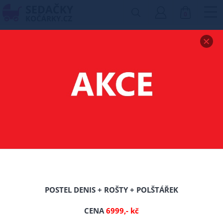
0
Zobrazit drobečkovou navigaci
POSTEL Z MASIVU
ABBY 120X200 CM
BÍLÁ + ROŠT ZDARMA
-16%
TIP
POSTEL DENIS + ROŠTY + POLŠTÁŘEK
Nové
CENA
6999,- kč