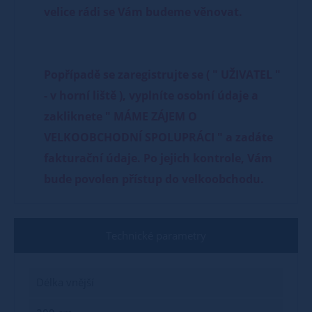
velice rádi se Vám budeme věnovat.
Popřípadě se zaregistrujte se ( " UŽIVATEL "
- v horní liště ), vyplníte osobní údaje a
zakliknete " MÁME ZÁJEM O
VELKOOBCHODNÍ SPOLUPRÁCI " a zadáte
fakturační údaje. Po jejich kontrole, Vám
bude povolen přístup do velkoobchodu.
Technické parametry
Délka vnější