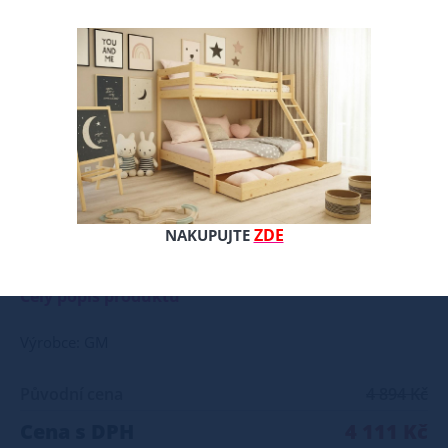
ZDE
NAKUPUJTE
Naše postel z masivu borovice je ideální volbou pro ty, kteří hledají kombinaci pevnosti, funkčnosti a estetického vzhledu. Vyberte si svou variantu ještě dnes! Součástí postele je také laťový rošt, který zajišťuje optimální podporu a komfort během spánku. Tato pevná a stabilní postel z masivního borovicového dřeva (síla 25-28 mm) nabízí dlouhou životnost a vysokou odolnost. Postel je ošetřena dvěma vrstvami ekologického bezbarvého laku, což zajišťuje její ochranu proti opotřebení a zdůrazňuje přirozenou krásu dřeva. Elegantní barevné varianty jsou mořeny a dvakrát lakovány pro jedinečný vzhled. Samotná montáž postele je velmi jednoduchá, kdy pomocí šroubů, zajišťovacích matic a dřevařských kolíků postavíte dvě čela postele proti sobě a vložíte mezi ně z každé boční strany bočnice, na kterých jsou zároveň namontovány podklady pro připevnění roštu. U dvojpostelí ( 120x200 až 180x200 cm) se ještě vkládá tzv. pátá středová noha, která středem postele podpírá v polovině rošty. Součástí kompletu šroubení je i montážní klička. Rozměrové značení postele zároveň určuje velikost otvoru pro matraci, resp. rozměr matrace. Na postele poskytujeme dvouletou záruku. Doporučujeme k tomuto produktu dokoupit: Matrace - nakupujte - ZDE Prostěradla - nakupujte - ZDE Úložný prostor - nakupujte - ZDE Noční stolky, komody atd. - nakupujte - ZDE Přikrývky, polštáře, chrániče, toppery - nakupujte - ZDE Rozměry postele: Rozměry postele jsou klíčové pro pohodlí a funkčnost ložnice. Výška postele by měla být taková, abyste mohli snadno vstávat a lehat. Rozměry postele mohou ovlivnit celkový vzhled a funkčnost vaší ložnice. V naší nabídce naleznete i postele zvýšené. To je obzvláště důležité pro starší osoby nebo osoby s omezenou pohyblivostí. Rozměry postele 80x200 cm a 90x200 cm jsou obecně považovány za standardní pro jednolůžko. Tyto rozměry postele jsou ideální pro jednotlivce a najdou uplatnění v ložnici, studentském pokoji, pokoji pro hosty a dalších pokojích. Námi nabízené postele, lze doplnit matrací, nočními stolky, komodou, skříní i úložným prostorem. Postele o rozměru 120x200 cm a 140x200 cm jsou považovány za velmi komfortní jednolůžka. Tento rozměr postele je ideální pro jednotlivce, kteří hledají více prostoru než standardní jednolůžko nabízí. Rozměry postele 160x200 cm a 180x200 cm jsou považovány za standardní pro dvoulůžkovou postel. Před nákupem postele se ujistěte, že máte dostatek místa ve své ložnici. Materiál postele: Masiv borovice je typ dřeva, který je známý svou dobrou pevností a dlouhou trvanlivostí. Borovicové dřevo se řadí mezi měkké dřeviny. Je o malinko tvrdší než masivní smrk, ale lépe se opracovává. Borovicové dřevo vyniká krásnou barvou a okouzlující kresbou. Má světlou barvu, která díky obsahu jádra místy přechází až do oranžovo hnědého nebo načervenalého odstínu. Tento materiál je často používán v nábytkářství, například pro výrobu postelí nebo knihoven. Výrobky z masivu borovice jsou oblíbené pro svůj přírodní vzhled a trvanlivost. Typ postele: Klasická postel je typ postele, který se skládá ze tří základních částí: rámu, roštu a matrace. Rám postele může být vyroben z různých materiálů, včetně dřeva, kovu nebo laminátu. Do rámu se vkládá rošt. Matrace je položena na rošt a může být vyrobena z různých materiálů, včetně pěny, latexu nebo pružin. Matrace: Velikost matrace by měla odpovídat rozměrům postele. Matrace se dělí podle materiálu výroby na matrace z PUR pěny, matrace z HR pěny, matrace z líné pěny, pružinové matrace, taštičkové matrace, latexové matrace, lamelové matrace, sendvičové matrace, antibakteriální matrace. Matrace mohou být měkké, středně tvrdé (H2, H3), tvrdé nebo velmi tvrdé (H4). Tvrdost matrace je důležitý faktor, který ovlivňuje pohodlí a podporu, kterou matrace poskytuje. Při výběru matrace je důležité zvážit několik faktorů, včetně vaší preferované polohy spánku, vaší tělesné hmotnosti a jakékoliv zdravotní problémy, které můžete mít. Laťkový rošt ZDARMA: Laťkový rošt je ideální volbou pro ty, kteří hledají kvalitní, pohodlný a cenově dostupný podklad pod matraci. Laťkový rošt se skládá z dřevěných lišt, které jsou spojeny textilií. Rošt poskytuje dobrou podporu těla, cirkulaci vzduchu a odvádění vlhkosti. Rošt postele je tvořen 12 příčkami, které jsou spojeny textilií, příčky roštu jsou z masivu borovice. Mezery mezi příčkami jsou cca 11 cm. Zpracování - lakovaná postel: Lakované postele jsou oblíbené pro svůj elegantní vzhled a odolnost. Lakovaný povrch je hladký, snadno se čistí a je odolný vůči poškrábání a opotřebení. Je však důležité mít na paměti, že bílá barva je zvláště citlivá na nežádoucí vnější faktory, jako je sluneční záření. Dlouhodobé vystavení postele těmto podmínkám může způsobit vizuální změny v podobě zabarvení. Máte zájem o velkoobchodní spolupráci? Nebo chcete získat zajímavou cenovou nabídku na větší množství našich produktů? Obchodníkům a firmám, nabízíme možnost nákupu na velkoobchodní ceny. Zašlete poptávku na ondera@seznam.cz, velice rádi se Vám budeme věnovat. Popřípadě se zaregistrujte se ( " UŽIVATEL " - v horní liště ), vyplníte osobní údaje a zakliknete " MÁME ZÁJEM O VELKOOBCHODNÍ SPOLUPRÁCI " a zadáte fakturační údaje. Po jejich kontrole, Vám bude povolen přístup do velkoobchodu.
Celý popis produktu
Výrobce: GM
Původní cena
4 894 Kč
Cena s DPH
4 111 Kč