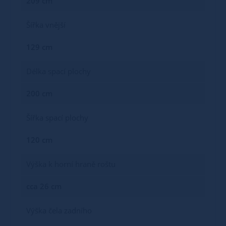
209 cm
Šířka vnější
129 cm
Délka spací plochy
200 cm
Šířka spací plochy
120 cm
Výška k horní hraně roštu
cca 26 cm
Výška čela zadního