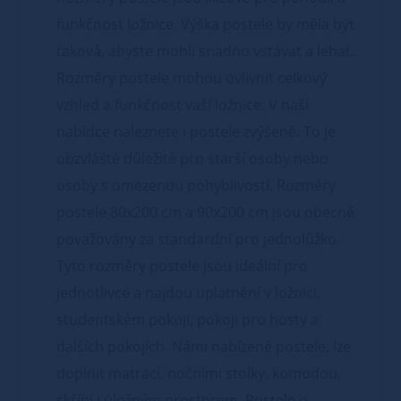
funkčnost ložnice. Výška postele by měla být
taková, abyste mohli snadno vstávat a lehat.
Rozměry postele mohou ovlivnit celkový
vzhled a funkčnost vaší ložnice. V naší
nabídce naleznete i postele zvýšené. To je
obzvláště důležité pro starší osoby nebo
osoby s omezenou pohyblivostí. Rozměry
postele 80x200 cm a 90x200 cm jsou obecně
považovány za standardní pro jednolůžko.
Tyto rozměry postele jsou ideální pro
jednotlivce a najdou uplatnění v ložnici,
studentském pokoji, pokoji pro hosty a
dalších pokojích. Námi nabízené postele, lze
doplnit matrací, nočními stolky, komodou,
skříní i úložným prostorem. Postele o