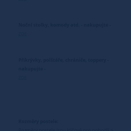
Noční stolky, komody atd. - nakupujte -
ZDE
Přikrývky, polštáře, chrániče, toppery -
nakupujte -
ZDE
Rozměry postele:
Rozměry postele jsou klíčové pro pohodlí a