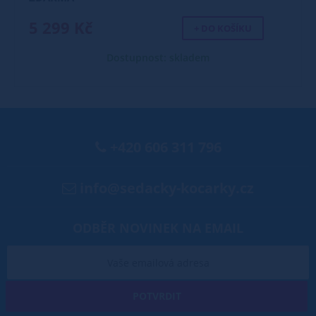
5 299 Kč
+ DO KOŠÍKU
Dostupnost: skladem
+420 606 311 796
info@sedacky-kocarky.cz
ODBĚR NOVINEK NA EMAIL
POTVRDIT