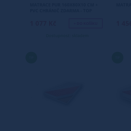
MATRACE PUR 160X80X10 CM +
MATRAC
PVC CHRÁNIČ ZDARMA - TOP
CENA !!!
1 077 Kč
1 45
+ DO KOŠÍKU
Dostupnost: skladem
TIP
TIP