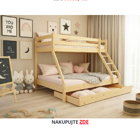
TIP
Nové
ZDE
NAKUPUJTE
CE POHANKA - PUR -
MATRACE SOMNIAX HR CO