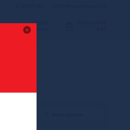
727 877 380
info@sedacky-kocarky.cz
Uživatel
Nákupní košík
0
Přihlášení
/
Registrace
0 Kč
Pouze skladem