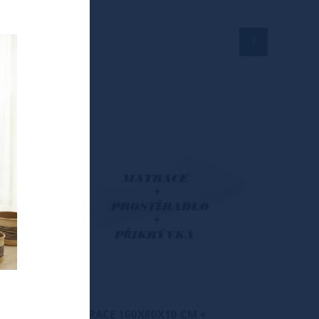
1
TIP
Nové
MFORT
MATRACE 160X80X10 CM +