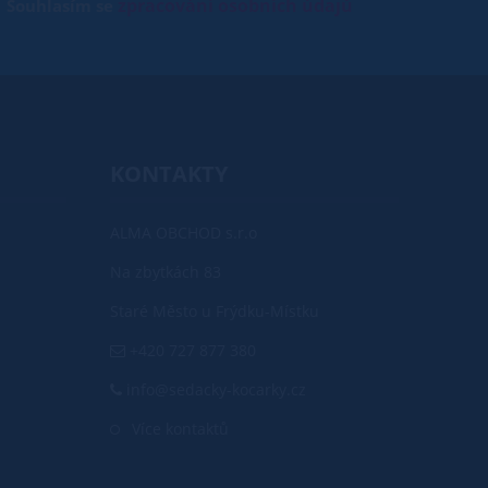
zpracování osobních údajů
Souhlasím se
KONTAKTY
ALMA OBCHOD s.r.o
Na zbytkách 83
Staré Město u Frýdku-Místku
+420 727 877 380
info@sedacky-kocarky.cz
Více kontaktů