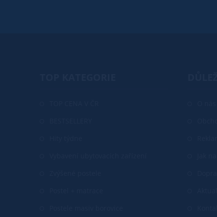
TOP KATEGORIE
DŮLEŽ
TOP CENA V ČR
O nás
BESTSELLERY
Obcho
Hity týdne
Rekla
Vybavení ubytovacích zařízení
Jak n
Zvýšené postele
Dopra
Postel + matrace
Aktual
Postele masiv borovice
Konta