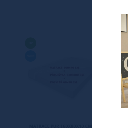
TIP
Nové
MATRACE PUR 160X80X10 CM +
MATRA