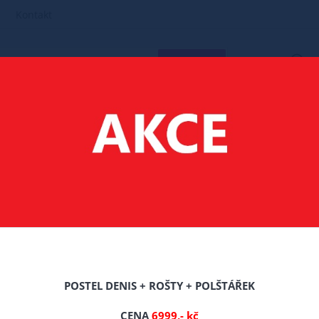
Kontakt
HLEDAT
MATRACE
160X80
FILTR PRODUKTŮ
Doporučené
POSTEL DENIS + ROŠTY + POLŠTÁŘEK
CENA
6999,- kč