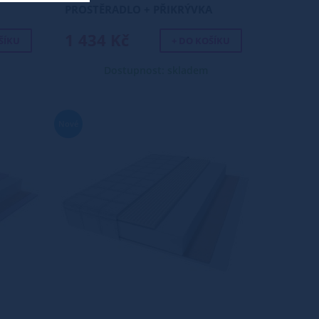
PROSTĚRADLO + PŘIKRÝVKA
140X200 CM
1 434 Kč
ŠÍKU
+ DO KOŠÍKU
Dostupnost: skladem
Nové