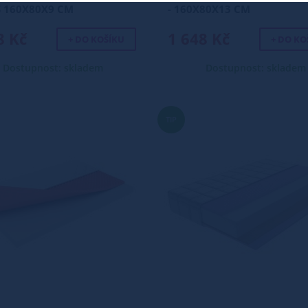
 160X80X9 CM
- 160X80X13 CM
8 Kč
1 648 Kč
+ DO KOŠÍKU
+ DO KO
Dostupnost: skladem
Dostupnost: skladem
TIP