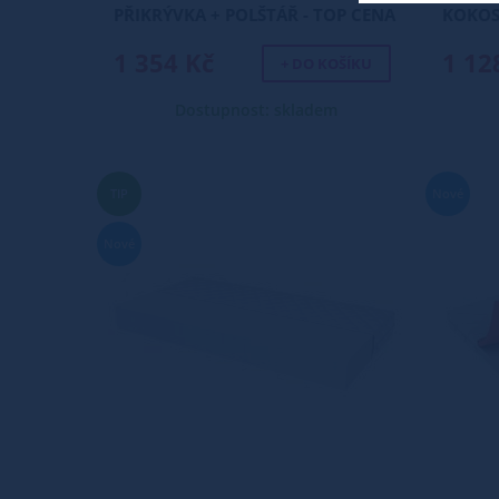
PŘIKRÝVKA + POLŠTÁŘ - TOP CENA
KOKOS
1 354 Kč
1 12
+ DO KOŠÍKU
Dostupnost: skladem
TIP
Nové
Nové