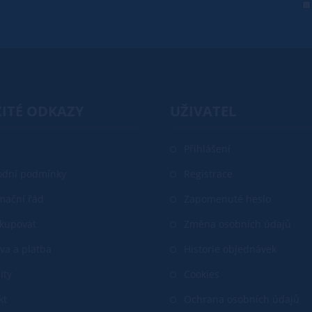
ITÉ ODKAZY
UŽIVATEL
Přihlášení
dní podmínky
Registrace
mační řád
Zapomenuté heslo
akupovat
Změna osobních údajů
va a platba
Historie objednávek
ity
Cookies
kt
Ochrana osobních údajů