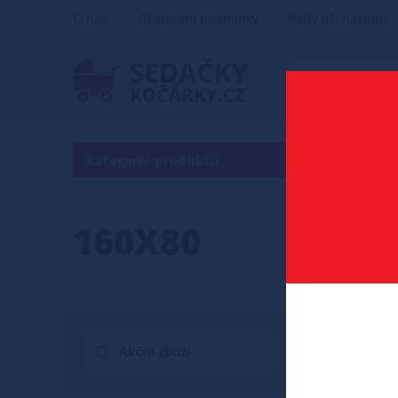
O nás
Obchodní podmínky
Rady při nákupu
Kategorie produktů
160X80
Akční zboží
Novinka