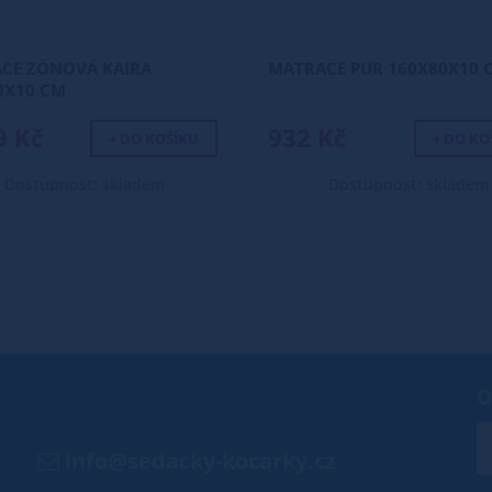
CE ZÓNOVÁ KAIRA
MATRACE PUR 160X80X10 
0X10 CM
9 Kč
932 Kč
+ DO KOŠÍKU
+ DO KO
Dostupnost: skladem
Dostupnost: skladem
O
info@sedacky-kocarky.cz