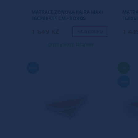
MATRACE ZÓNOVÁ KAIRA MAXI
MATRA
160X80X14 CM - KOKOS
160X8
1 649 Kč
1 44
+ DO KOŠÍKU
Dostupnost: skladem
Nové
TIP
Nové