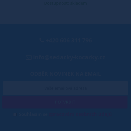
Dostupnost: skladem
+420 606 311 796
info@sedacky-kocarky.cz
ODBĚR NOVINEK NA EMAIL
POTVRDIT
zpracování osobních údajů
Souhlasím se