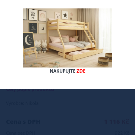
ZDE
NAKUPUJTE
Oboustranná matrace s jedinečným složením. Matrace je navržena s maximálním důrazem na zdravý vývoj, hygienu a dlouhou životnost. Díky kombinaci přírodních materiálů a osvědčené PUR pěny poskytuje matrace optimální oporu páteře již od narození a je vhodná i pro citlivé či alergické děti. Střed matrace tvoří kvalitní PUR pěna, která zajišťuje stabilitu, tlumení tlaku a dlouhou životnost matrace. Obě strany jsou opatřeny přírodní kokosovou deskou, která poskytuje pevnější ležení, správnou oporu páteře a vysokou prodyšnost. Díky tomu je matrace ideální i pro menší děti, u kterých je důležitá pevnější spací plocha. Matrace je oboustranná, což umožňuje střídání stran podle potřeb dítěte a prodlužuje její životnost. Součástí matrace je snímatelný potah, který je příjemný na dotek, prodyšný a snadno udržovatelný. Potah lze sejmout a prát, což zajišťuje vysoký hygienický standard a komfort pro každodenní používání. Hlavní výhody matrace: oboustranné složení kokos / PUR pěna / kokos přirozená podpora páteře a správné držení těla výborná prodyšnost a regulace vlhkosti antibakteriální a antialergenní vlastnosti kokosu snímatelný a pratelný potah vysoké kvality výška 9-10 cm
Celý popis produktu
Výrobce: Nikola
Cena s DPH
1 116 Kč
Cena bez DPH
922 Kč