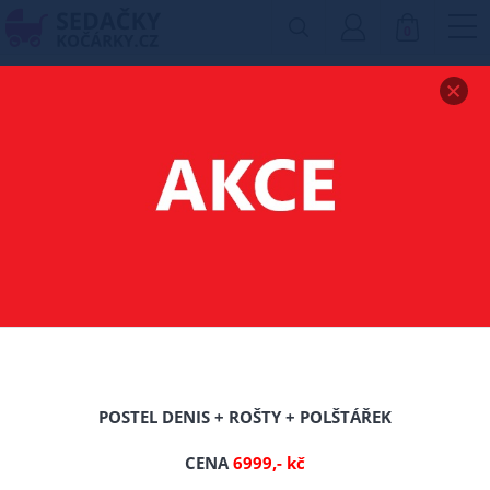
0
Zobrazit drobečkovou navigaci
MATRACE KOKOS -
PUR - KOKOS
160X80X10 CM
-0%
TIP
POSTEL DENIS + ROŠTY + POLŠTÁŘEK
CENA
6999,- kč