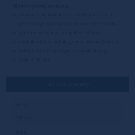
Hlavní výhody matrace:
oboustranné složení kokos / PUR pěna / kokos
přirozená podpora páteře a správné držení těla
výborná prodyšnost a regulace vlhkosti
antibakteriální a antialergenní vlastnosti kokosu
snímatelný a pratelný potah vysoké kvality
výška 9-10 cm
Technické parametry
Délka
160 cm
Šířka