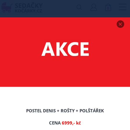
0
Zobrazit drobečkovou navigaci
SOUPRAVA DO
POSTÝLKY 3 DÍLNÁ
Filtr produktů
POSTEL DENIS + ROŠTY + POLŠTÁŘEK
CENA
6999,- kč