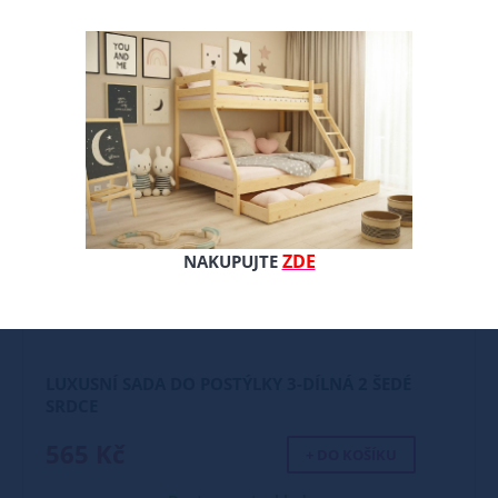
ZDE
NAKUPUJTE
LUXUSNÍ SADA DO POSTÝLKY 3-DÍLNÁ 2 ŠEDÉ
SRDCE
565 Kč
+ DO KOŠÍKU