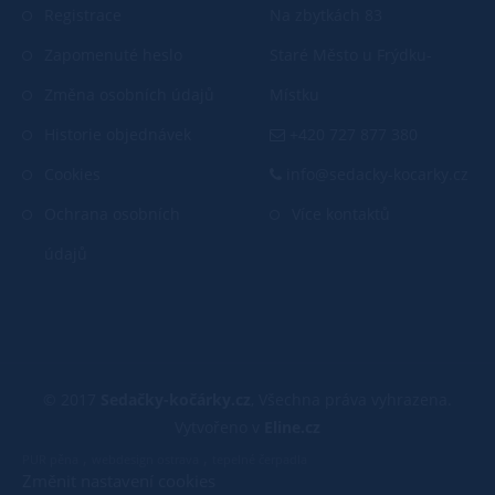
Registrace
Na zbytkách 83
Zapomenuté heslo
Staré Město u Frýdku-
Změna osobních údajů
Místku
Historie objednávek
+420 727 877 380
Cookies
info@sedacky-kocarky.cz
Ochrana osobních
Více kontaktů
údajů
© 2017
Sedačky-kočárky.cz
, Všechna práva vyhrazena.
Vytvořeno v
Eline.cz
,
,
PUR pěna
webdesign ostrava
tepelné čerpadla
Změnit nastavení cookies