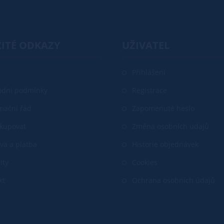
ITÉ ODKAZY
UŽIVATEL
Přihlášení
dní podmínky
Registrace
mační řád
Zapomenuté heslo
akupovat
Změna osobních údajů
va a platba
Historie objednávek
ity
Cookies
kt
Ochrana osobních údajů