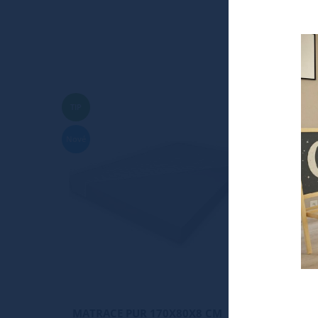
TIP
Nové
MATRACE PUR 170X80X8 CM