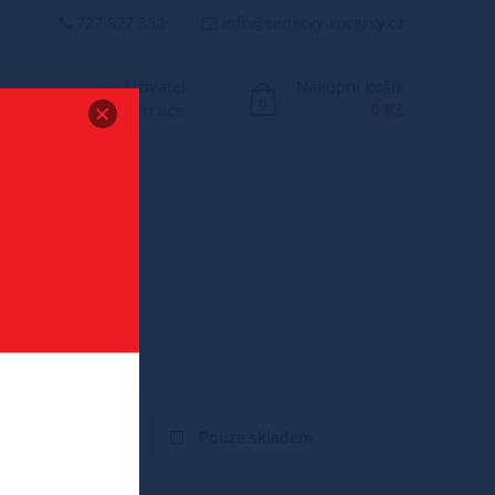
727 877 380
info@sedacky-kocarky.cz
Uživatel
Nákupní košík
0
Přihlášení
/
Registrace
0 Kč
Pouze skladem