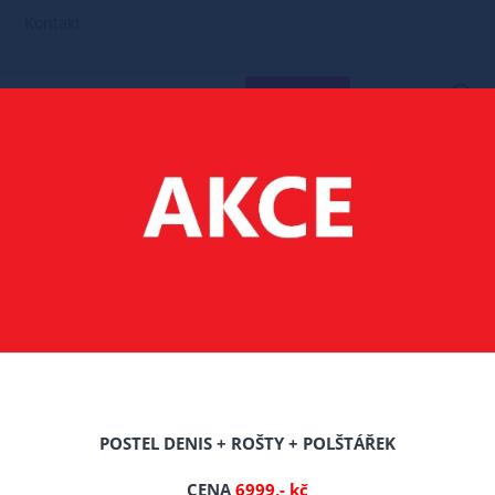
Kontakt
HLEDAT
MATRACE
170X80
FILTR PRODUKTŮ
Doporučené
POSTEL DENIS + ROŠTY + POLŠTÁŘEK
CENA
6999,- kč