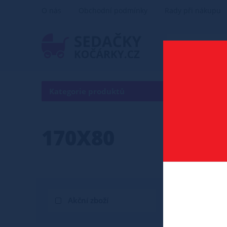
O nás
Obchodní podmínky
Rady při nákupu
Kategorie produktů
170X80
Akční zboží
Novinka