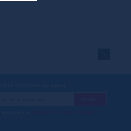
1
DBĚR NOVINEK NA EMAIL
POTVRDIT
zpracování osobních údajů
Souhlasím se