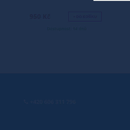
950 Kč
+ DO KOŠÍKU
Dostupnost: 14 dnů
+420 606 311 796