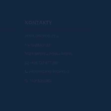
KONTAKTY
ALMA OBCHOD s.r.o
Na zbytkách 83
Staré Město u Frýdku-Místku
+420 727 877 380
info@sedacky-kocarky.cz
Více kontaktů