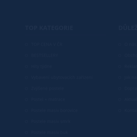
TOP KATEGORIE
DŮLEŽ
TOP CENA V ČR
O nás
BESTSELLERY
Obcho
Hity týdne
Rekla
Vybavení ubytovacích zařízení
Jak n
Zvýšené postele
Dopra
Postel + matrace
Aktual
Postele masiv borovice
Konta
Postele masiv smrk
Postele masiv buk