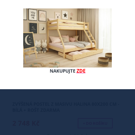
ZDE
NAKUPUJTE
ZVÝŠENÁ POSTEL Z MASIVU HALINA 80X200 CM -
BÍLÁ + ROŠT ZDARMA
2 748 Kč
+ DO KOŠÍKU