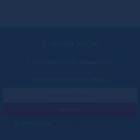
+420 606 311 796
info@sedacky-kocarky.cz
ODBĚR NOVINEK NA EMAIL
POTVRDIT
zpracování osobních údajů
Souhlasím se