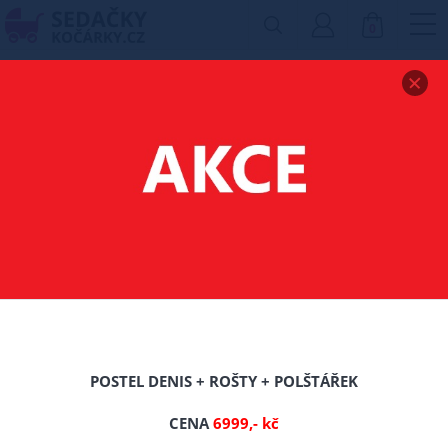
0
Zobrazit drobečkovou navigaci
ZVÝŠENÉ POSTELE
80X200 CM
Filtr produktů
POSTEL DENIS + ROŠTY + POLŠTÁŘEK
Nové
CENA
6999,- kč