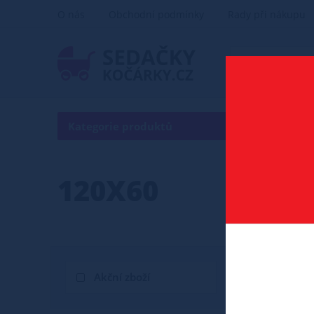
O nás
Obchodní podmínky
Rady při nákupu
Kategorie produktů
120X60
Akční zboží
Novinka