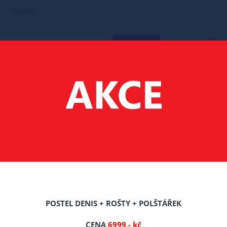
Kontakt
HLEDAT
MATRACE
120X60
FILTR PRODUKTŮ
Doporučené
POSTEL DENIS + ROŠTY + POLŠTÁŘEK
CENA
6999,- kč