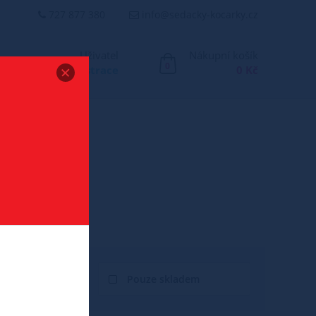
727 877 380
info@sedacky-kocarky.cz
Uživatel
Nákupní košík
0
Přihlášení
/
Registrace
0 Kč
Pouze skladem