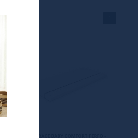
1
TIP
PERFO
MATRACE BABY COMFORT PERFO -