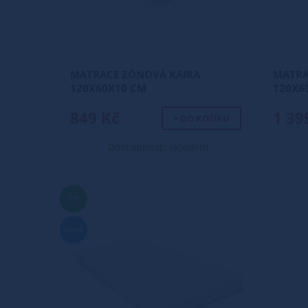
MATRACE ZÓNOVÁ KAIRA
MATRA
120X60X10 CM
120X6
849 Kč
1 39
+ DO KOŠÍKU
Dostupnost: skladem
TIP
Nové