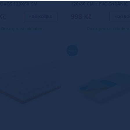
OKOS 120X60 CM
120/60 CM + PVC CHRÁNIČ
ZDARMA
Kč
998 Kč
+ DO KOŠÍKU
+ DO KO
Dostupnost: skladem
Dostupnost: skladem
Nové