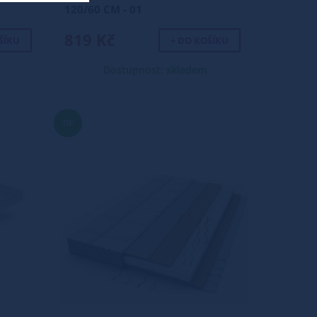
120/60 CM - 01
819 Kč
ŠÍKU
+ DO KOŠÍKU
Dostupnost: skladem
TIP