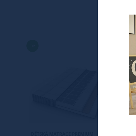
TIP
TIP
DĚTSKÁ MATRACE PREMIUM
MATRA