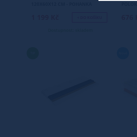
120X60X12 CM - POHANKA
POLOK
1 199 Kč
676 
+ DO KOŠÍKU
Dostupnost: skladem
TIP
Nové