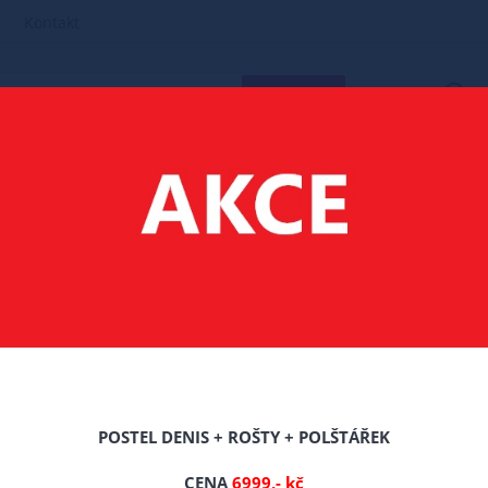
Kontakt
HLEDAT
MATRACE
120X60
MATRACE COMFORT SLEEP POLOKOKOS 120X
T SLEEP POLOKOKOS 
Celý popis produktu
POSTEL DENIS + ROŠTY + POLŠTÁŘEK
Výrobce: Gogo
CENA
6999,- kč