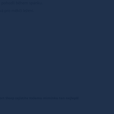
je pohodlí během spánku.
á pro měkčí ležení.
fort Sleep zajistíte Vašemu miminku ten nejlepší