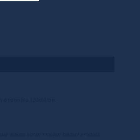
lky o rozměru 120x60 cm.
uje vlhkost a brání množení bakterií a roztočů.