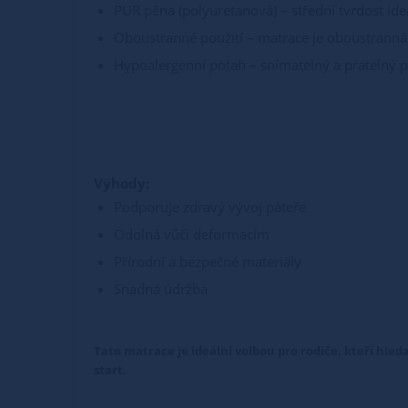
PUR pěna (polyuretanová) – střední tvrdost ide
Oboustranné použití – matrace je oboustranná,
Hypoalergenní potah – snímatelný a pratelný po
Výhody:
Podporuje zdravý vývoj páteře
Odolná vůči deformacím
Přírodní a bezpečné materiály
Snadná údržba
Tato matrace je ideální volbou pro rodiče, kteří hled
start.