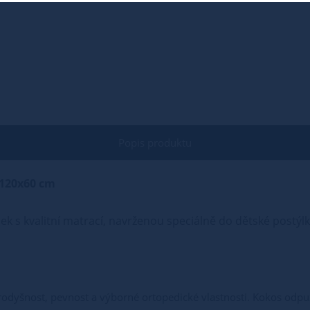
Popis produktu
 120x60 cm
k s kvalitní matrací, navrženou speciálně do dětské postý
rodyšnost, pevnost a výborné ortopedické vlastnosti. Kokos odpuz