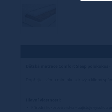
Dětská matrace Comfort Sleep polokokos -
Dopřejte svému miminku zdravý a klidný spáne
Hlavní vlastnosti:
Přírodní kokosová vrstva – zajišťuje vysokou p