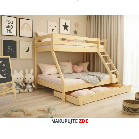
Cena s DPH
Cena bez DPH
Dostupnost: skladem
Kat. číslo: polokokos 120/60
ZDE
NAKUPUJTE