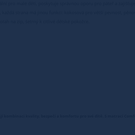
ální pro malé děti, poskytuje správnou oporu pro páteř a zajišťu
 každá strana má jinou funkci: kokosová pro větší pevnost, pěnov
tah na zip, šetrný k citlivé dětské pokožce.
ají kombinaci kvality, bezpečí a komfortu pro své dítě. S matrací Com