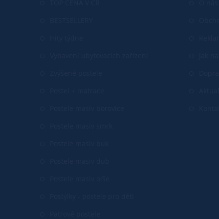
TOP CENA V ČR
O nás
BESTSELLERY
Obcho
Hity týdne
Rekla
Vybavení ubytovacích zařízení
Jak n
Zvýšené postele
Dopra
Postel + matrace
Aktual
Postele masiv borovice
Konta
Postele masiv smrk
Postele masiv buk
Postele masiv dub
Postele masiv olše
Postýlky - postele pro děti
Patrové postele