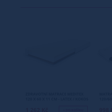
ZDRAVOTNÍ MATRACE MEDITEX
MATRA
120 X 60 X 11 CM - LATEX / KOKOS
120/6
ZDAR
1 262 Kč
998 
+ DO KOŠÍKU