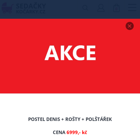
0
Zobrazit drobečkovou navigaci
VÝPRODEJ
Filtr produktů
Nebyly nalezeny žádné produkty
POSTEL DENIS + ROŠTY + POLŠTÁŘEK
CENA
6999,- kč