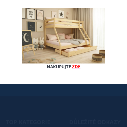
+420 606 311 796
info@sedacky-kocarky.cz
ODBĚR NOVINEK NA EMAIL
POTVRDIT
ZDE
NAKUPUJTE
zpracování osobních údajů
Souhlasím se
TOP KATEGORIE
DŮLEŽITÉ ODKAZY