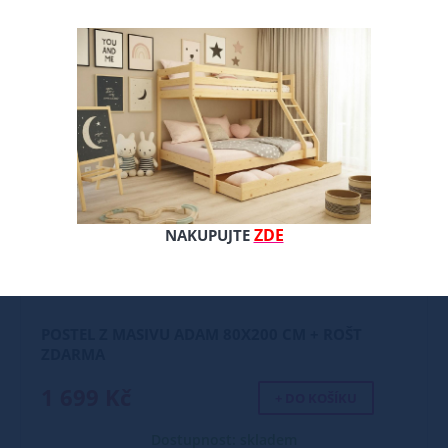
ZDE
NAKUPUJTE
POSTEL Z MASIVU ADAM 80X200 CM + ROŠT
ZDARMA
1 699 Kč
+ DO KOŠÍKU
Dostupnost: skladem