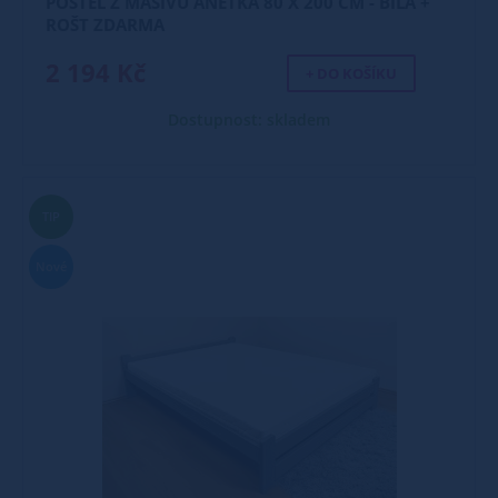
POSTEL Z MASIVU ANETKA 80 X 200 CM - BÍLÁ +
ROŠT ZDARMA
2 194 Kč
+ DO KOŠÍKU
Dostupnost: skladem
TIP
Nové