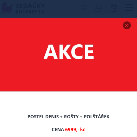
0
Zobrazit drobečkovou navigaci
POSTELE
Filtr produktů
2
3
POSTEL DENIS + ROŠTY + POLŠTÁŘEK
TIP
CENA
6999,- kč