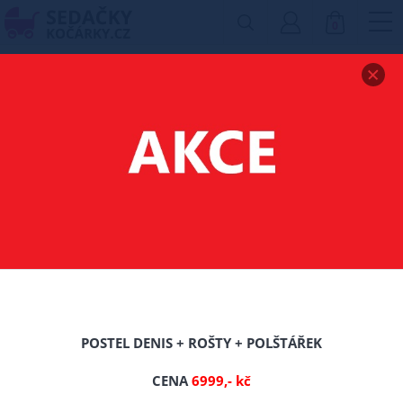
0
Zobrazit drobečkovou navigaci
VYHLEDÁVÁNÍ
Počet nalezených produktů: 74
POSTEL DENIS + ROŠTY + POLŠTÁŘEK
CENA
6999,- kč