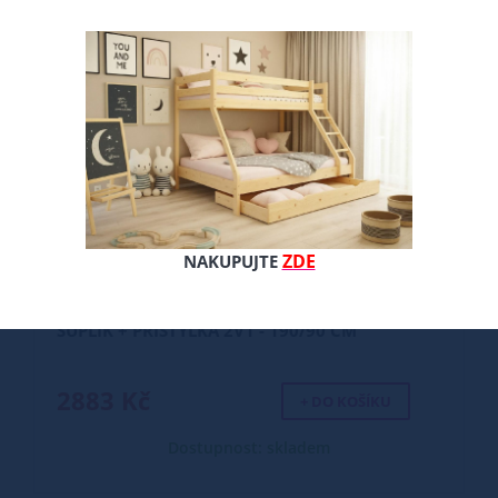
ZDE
NAKUPUJTE
ŠUPLÍK + PŘISTÝLKA 2V1 - 190/90 CM
2883 Kč
+ DO KOŠÍKU
Dostupnost: skladem