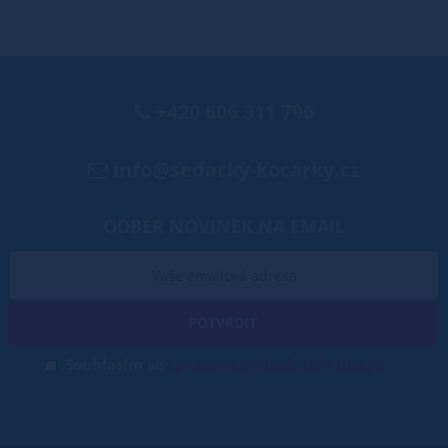
+420 606 311 796
info@sedacky-kocarky.cz
ODBĚR NOVINEK NA EMAIL
POTVRDIT
zpracování osobních údajů
Souhlasím se