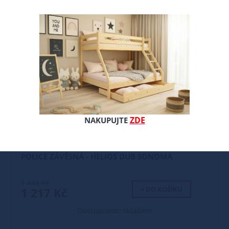
ZDE
NAKUPUJTE
POLICE ZÁVĚSNÁ - HELIOS DUB SONOMA
1 448 Kč
+ DO KOŠÍKU
1 217 Kč
Dostupnost: skladem