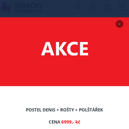
0
Zobrazit drobečkovou navigaci
POLICE
Filtr produktů
16%
POSTEL DENIS + ROŠTY + POLŠTÁŘEK
CENA
6999,- kč