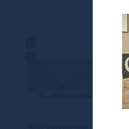
TIP
Nové
DĚTSKÝ ČALOUNĚNÝ PANEL
DĚTSK