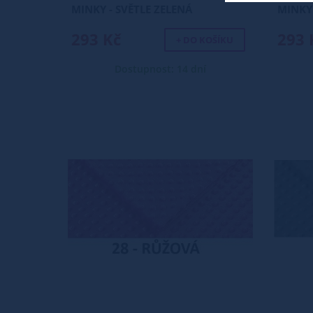
MINKY - SVĚTLE ZELENÁ
MINKY
293 Kč
293 
+ DO KOŠÍKU
Dostupnost: 14 dní