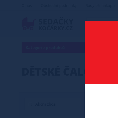
O nás
Obchodní podmínky
Rady při nákupu
Kategorie produktů
DĚTSKÉ ČALOUNĚ
Akční zboží
Novinka