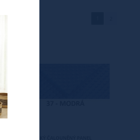
1
2
DĚTSKÝ ČALOUNĚNÝ PANEL