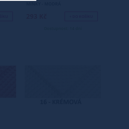
MINKY - MODRÁ
293 Kč
ŠÍKU
+ DO KOŠÍKU
Dostupnost: 14 dní