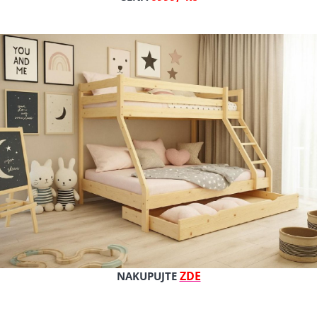
ZDE
NAKUPUJTE
Ý ČALOUNĚNÝ PANEL
DĚTSKÝ ČALOUNĚNÝ PANEL