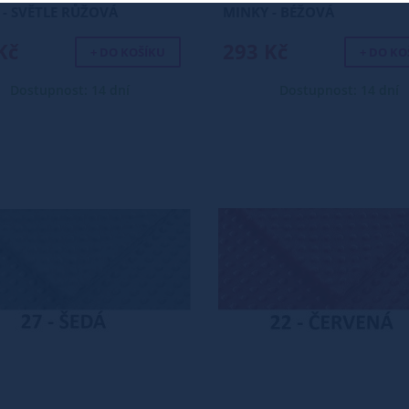
 - SVĚTLE RŮŽOVÁ
MINKY - BÉŽOVÁ
Kč
293 Kč
+ DO KOŠÍKU
+ DO KO
Dostupnost: 14 dní
Dostupnost: 14 dní