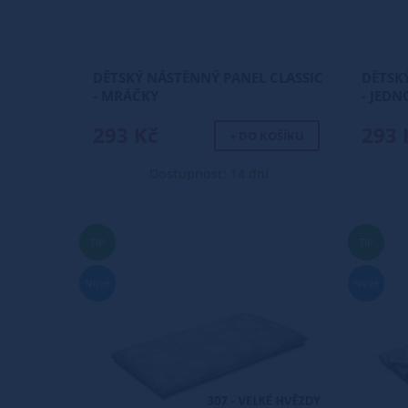
DĚTSKÝ NÁSTĚNNÝ PANEL CLASSIC
DĚTSK
- MRÁČKY
- JED
293 Kč
293 
+ DO KOŠÍKU
Dostupnost: 14 dní
TIP
TIP
Nové
Nové