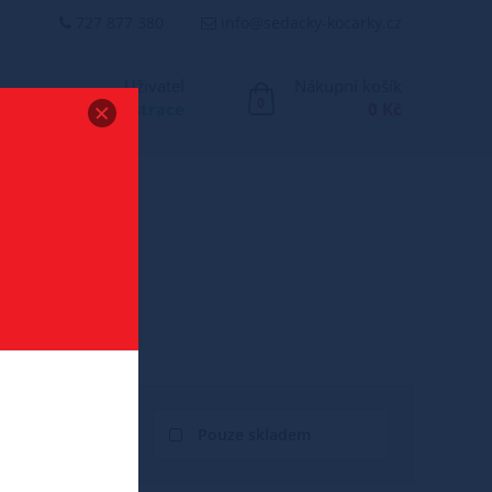
727 877 380
info@sedacky-kocarky.cz
Uživatel
Nákupní košík
0
Přihlášení
/
Registrace
0 Kč
 CM
Pouze skladem