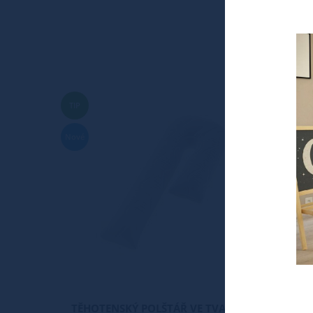
TIP
TIP
Nové
Nové
TĚHOTENSKÝ POLŠTÁŘ VE TVARU J
TĚHOT