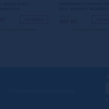
 BABIES KOJÍCÍ
POPORODNÍ STAHOVACÍ PÁS
SENKA 85A
BÍLÝ - VARIANTY ROZMĚRŮ
484 Kč
Kč
+ DO KOŠÍKU
+ DO KO
407 Kč
Dostupnost: skladem
Dostupnost: skladem
O
info@sedacky-kocarky.cz