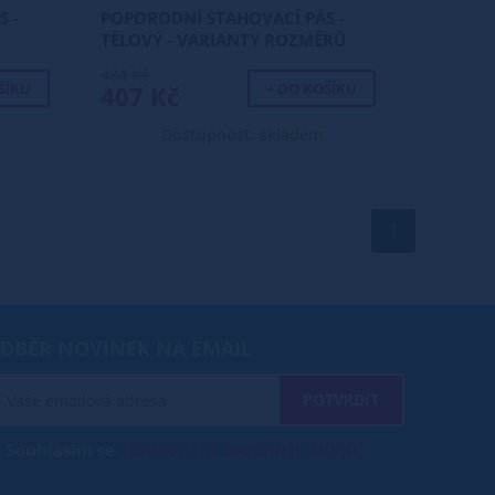
 -
POPORODNÍ STAHOVACÍ PÁS -
TĚLOVÝ - VARIANTY ROZMĚRŮ
484 Kč
ŠÍKU
+ DO KOŠÍKU
407 Kč
Dostupnost: skladem
1
DBĚR NOVINEK NA EMAIL
POTVRDIT
zpracování osobních údajů
Souhlasím se