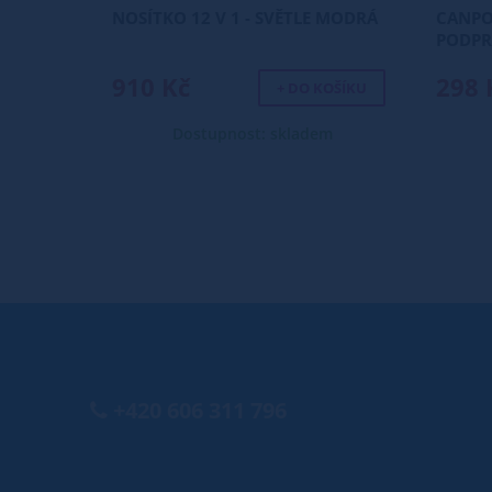
NOSÍTKO 12 V 1 - SVĚTLE MODRÁ
CANPOL
PODPR
910 Kč
298 
+ DO KOŠÍKU
Dostupnost: skladem
+420 606 311 796