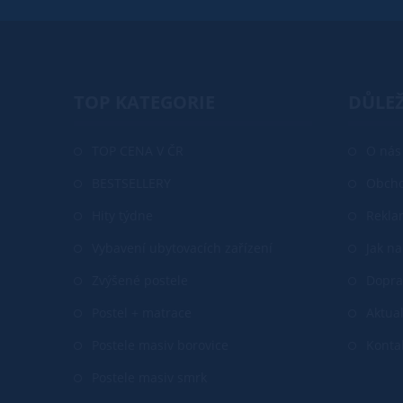
TOP KATEGORIE
DŮLEŽ
TOP CENA V ČR
O nás
BESTSELLERY
Obcho
Hity týdne
Rekla
Vybavení ubytovacích zařízení
Jak n
Zvýšené postele
Dopra
Postel + matrace
Aktual
Postele masiv borovice
Konta
Postele masiv smrk