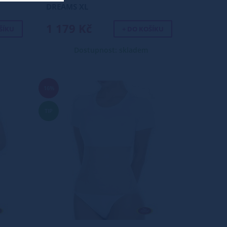
DREAMS XL
1 179 Kč
ŠÍKU
+ DO KOŠÍKU
Dostupnost: skladem
16%
TIP