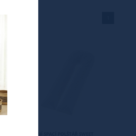
1
TIP
Nové
ET
BOČNÍ SPACÍ POLŠTÁŘ SWEET