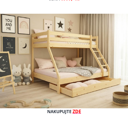
TIP
Nové
ZDE
NAKUPUJTE
ENSKÝ POLŠTÁŘ VE TVARU J
BOČNÍ SPACÍ POLŠTÁŘ SWE