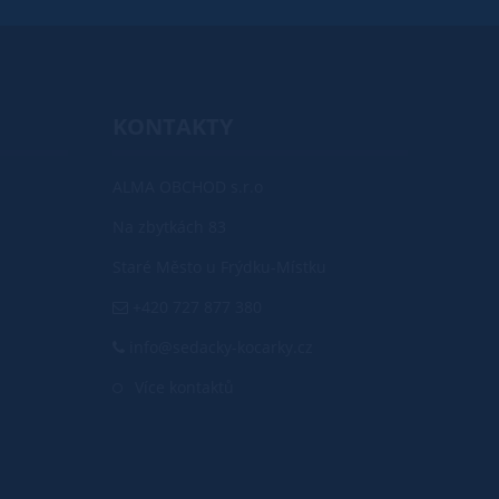
KONTAKTY
ALMA OBCHOD s.r.o
Na zbytkách 83
Staré Město u Frýdku-Místku
+420 727 877 380
info@sedacky-kocarky.cz
Více kontaktů