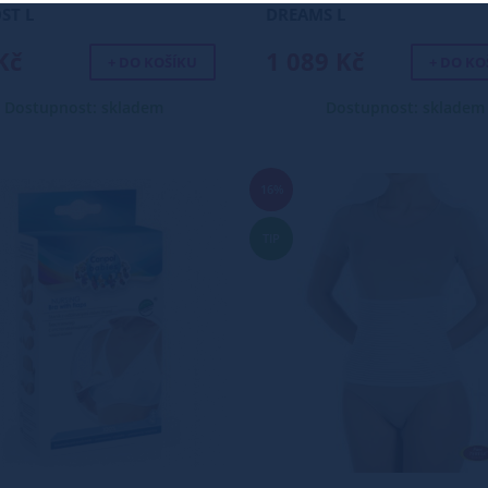
ST L
DREAMS L
Kč
1 089 Kč
+ DO KOŠÍKU
+ DO KO
Dostupnost: skladem
Dostupnost: skladem
16%
TIP