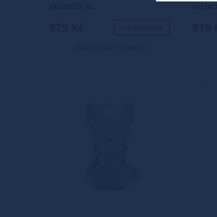
VELIKOST XL
VELIKO
979 Kč
919 
+ DO KOŠÍKU
Dostupnost: skladem