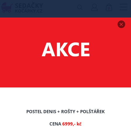
0
Zobrazit drobečkovou navigaci
BATŮŽKY
Filtr produktů
POSTEL DENIS + ROŠTY + POLŠTÁŘEK
CENA
6999,- kč