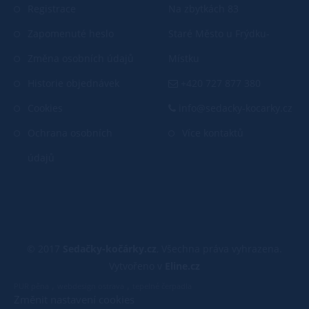
Registrace
Na zbytkách 83
Zapomenuté heslo
Staré Město u Frýdku-
Změna osobních údajů
Místku
Historie objednávek
+420 727 877 380
Cookies
info@sedacky-kocarky.cz
Ochrana osobních
Více kontaktů
údajů
© 2017
Sedačky-kočárky.cz
, Všechna práva vyhrazena.
Vytvořeno v
Eline.cz
,
,
PUR pěna
webdesign ostrava
tepelné čerpadla
Změnit nastavení cookies