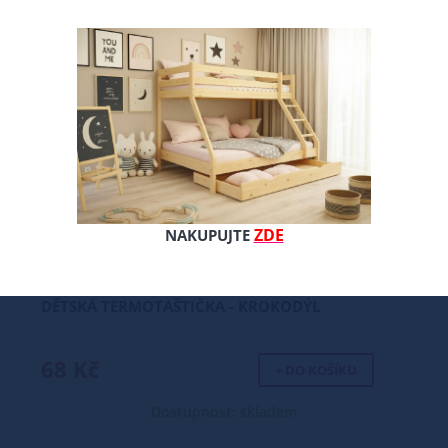
ZDE
NAKUPUJTE
DĚTSKÁ TERMOTAŠTIČKA - KROKODÝL
68 Kč
+ DO KOŠÍKU
Dostupnost: skladem