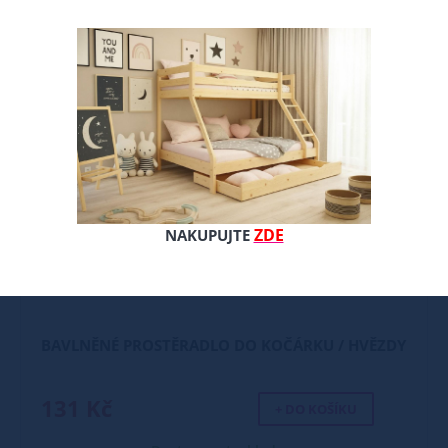
ZDE
NAKUPUJTE
BAVLNĚNÉ PROSTĚRADLO DO KOČÁRKU / HVĚZDY
131 Kč
+ DO KOŠÍKU