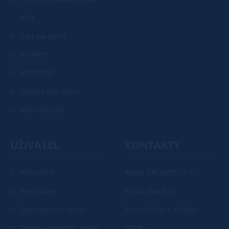
děti
Tipy na dárky
Mazlíčci
VÝPRODEJ
Postele bez roštu
Velkoobchod
UŽIVATEL
KONTAKTY
Přihlášení
ALMA OBCHOD s.r.o
Registrace
Na zbytkách 83
Zapomenuté heslo
Staré Město u Frýdku-
Změna osobních údajů
Místku