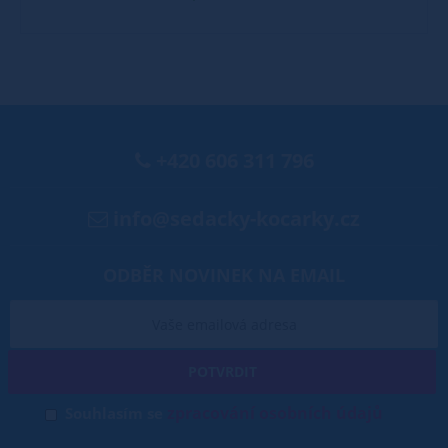
+420 606 311 796
info@sedacky-kocarky.cz
ODBĚR NOVINEK NA EMAIL
POTVRDIT
zpracování osobních údajů
Souhlasím se