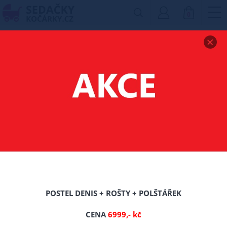
0
Zobrazit drobečkovou navigaci
DĚTSKÉ POVLEČENÍ -
LICENCE
Filtr produktů
POSTEL DENIS + ROŠTY + POLŠTÁŘEK
CENA
6999,- kč