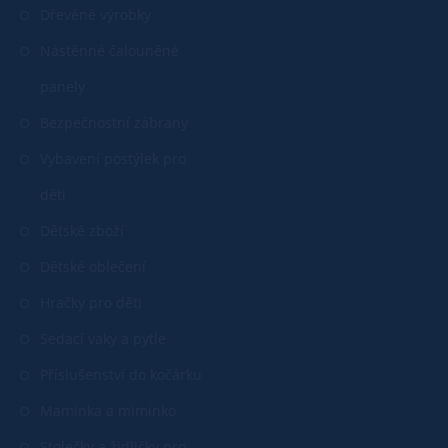
Dřevěné výrobky
Nástěnné čalouněné
panely
Bezpečnostní zábrany
Vybavení postýlek pro
děti
Dětské zboží
Dětské oblečení
Hračky pro děti
Sedací vaky a pytle
Příslušenství do kočárku
Maminka a miminko
Stolečky a židličky pro