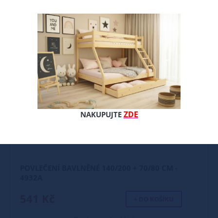
ZDE
NAKUPUJTE
POVLEČENÍ BAVLNĚNÉ 140/200 + 70/80 CM -
4932A
541 Kč
+ DO KOŠÍKU