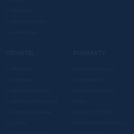
VÝPRODEJ
Postele bez roštu
Velkoobchod
UŽIVATEL
KONTAKTY
Přihlášení
ALMA OBCHOD s.r.o
Registrace
Na zbytkách 83
Zapomenuté heslo
Staré Město u Frýdku-
Změna osobních údajů
Místku
Historie objednávek
+420 727 877 380
Cookies
info@sedacky-kocarky.cz
Ochrana osobních
Více kontaktů