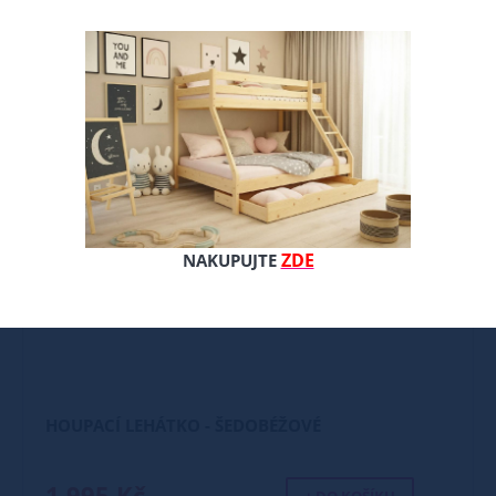
Nové
ZDE
NAKUPUJTE
HOUPACÍ LEHÁTKO - ŠEDOBÉŽOVÉ
1 995 Kč