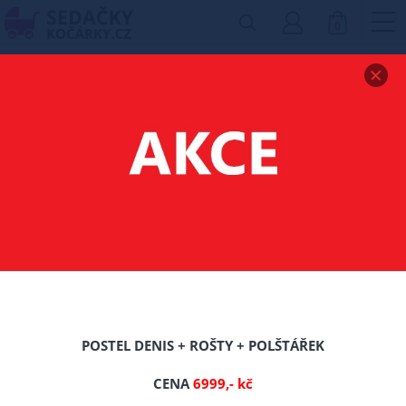
0
Zobrazit drobečkovou navigaci
KRMÍCÍ
ŽIDLIČKY,LEHÁTKA A
POLŠTÁŘE
Filtr produktů
POSTEL DENIS + ROŠTY + POLŠTÁŘEK
CENA
6999,- kč
TIP