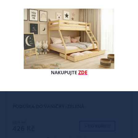
ZDE
NAKUPUJTE
PODUŠKA DO VANIČKY -ZELENÁ
507 Kč
+ DO KOŠÍKU
426 Kč