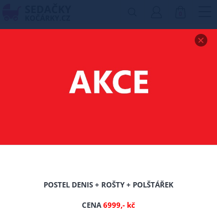
0
Zobrazit drobečkovou navigaci
LEHÁTKA A SEDÁTKA
DO VANY
Filtr produktů
POSTEL DENIS + ROŠTY + POLŠTÁŘEK
16%
CENA
6999,- kč
Nové