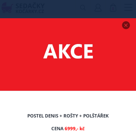
0
Zobrazit drobečkovou navigaci
VĚŠÁKY
Filtr produktů
16%
POSTEL DENIS + ROŠTY + POLŠTÁŘEK
TIP
CENA
6999,- kč