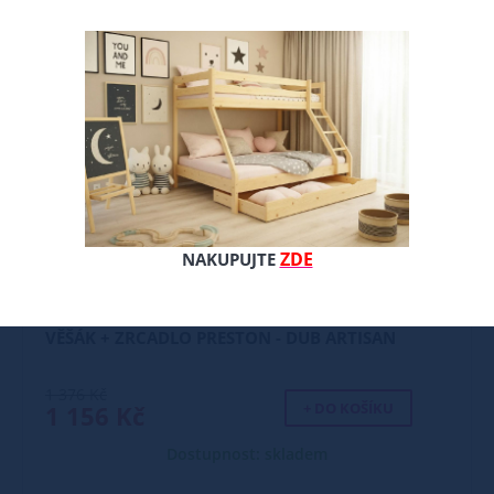
ZDE
NAKUPUJTE
VĚŠÁK + ZRCADLO PRESTON - DUB ARTISAN
1 376 Kč
+ DO KOŠÍKU
1 156 Kč
Dostupnost: skladem