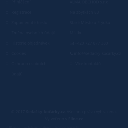
Přihlášení
ALMA OBCHOD s.r.o
Registrace
Na zbytkách 83
Zapomenuté heslo
Staré Město u Frýdku-
Změna osobních údajů
Místku
Historie objednávek
+420 727 877 380
Cookies
info@sedacky-kocarky.cz
Ochrana osobních
Více kontaktů
údajů
© 2017
Sedačky-kočárky.cz
, Všechna práva vyhrazena.
Vytvořeno v
Eline.cz
,
,
PUR pěna
webdesign ostrava
tepelné čerpadla