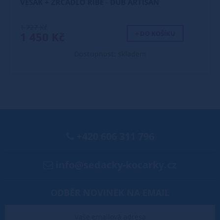
VĚŠÁK + ZRCADLO RIBE - DUB ARTISAN
1 727 Kč
+ DO KOŠÍKU
1 450 Kč
Dostupnost: skladem
+420 606 311 796
info@sedacky-kocarky.cz
ODBĚR NOVINEK NA EMAIL