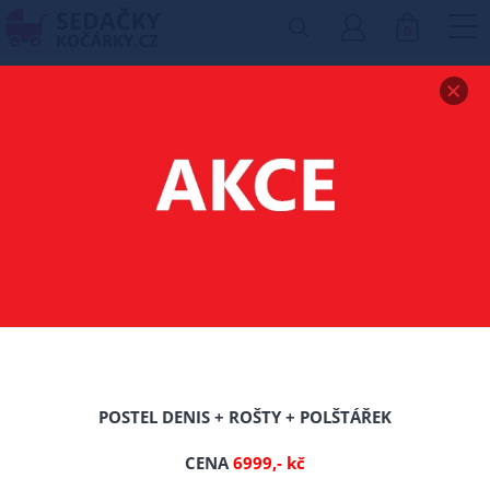
0
Zobrazit drobečkovou navigaci
SOUPRAVA DO
POSTÝLKY 3 DÍLY -
SLŮNĚ MODRÁ
POSTEL DENIS + ROŠTY + POLŠTÁŘEK
CENA
6999,- kč