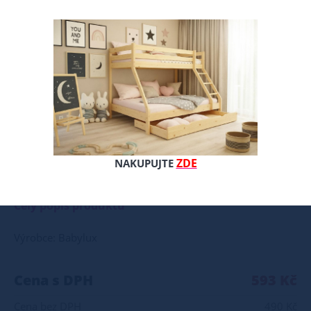
ZDE
NAKUPUJTE
Souprava do postýlky 3-dílná Sada obsahuje: povlečení peřinky 120/90 cm povlečení polštáře 60/40 cm ochranný mantinel do postýlky v délce 180 cm, výšce 30 cm ( mantinel má šňůrky na připevnění k tyčím postýlky ) Zipy na povlečení postrádají úchyt jezdce, který by mohlo dítě sundat a vdechnout. Vyrobeno za 100% bavlny
Celý popis produktu
Výrobce: Babylux
Cena s DPH
593 Kč
Cena bez DPH
490 Kč