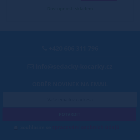
Dostupnost: skladem
+420 606 311 796
info@sedacky-kocarky.cz
ODBĚR NOVINEK NA EMAIL
POTVRDIT
zpracování osobních údajů
Souhlasím se