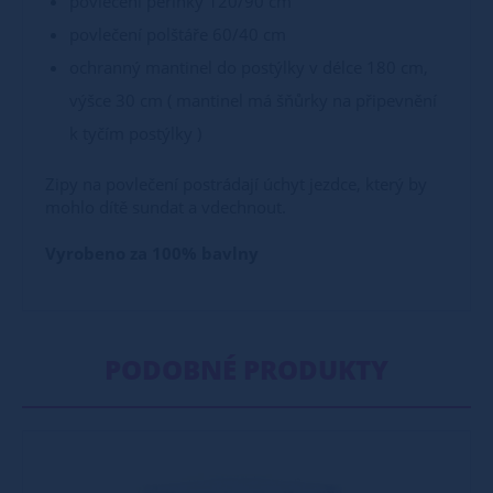
povlečení peřinky 120/90 cm
povlečení polštáře 60/40 cm
ochranný mantinel do postýlky v délce 180 cm,
výšce 30 cm ( mantinel má šňůrky na připevnění
k tyčím postýlky )
Zipy na povlečení postrádají úchyt jezdce, který by
mohlo dítě sundat a vdechnout.
Vyrobeno za 100% bavlny
PODOBNÉ PRODUKTY