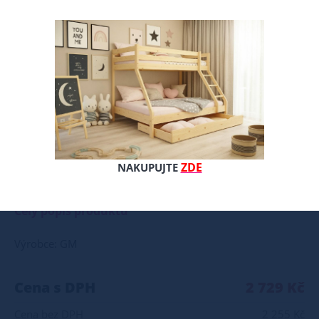
ZDE
NAKUPUJTE
Montessori dětská postel z masivní borovice s ochrannými bariérkami – bezpečí, kvalita a podpora samostatnosti vašeho dítěte Objevte praktickou a bezpečnou Montessori postel, která podporuje přirozenou samostatnost a rozvoj dítěte podle principů Montessori pedagogiky. Tato dětská postel je vyrobena z kvalitního masivního borovicového dřeva, které se vyznačuje pevností, odolností a dlouhou životností. Borovicový masiv navíc přináší do interiéru přírodní vzhled a zdravé prostředí bez škodlivých látek. Bezpečná a funkční konstrukce Ochranné bariérky po třech stranách (výška 16 cm) zajišťují maximální bezpečí během spánku i hry. Dítě se nemusí bát pádu, a rodiče mohou být klidní. Postel je nízko u země – výška bočnice od podlahy je pouhých 6 cm a rošt je uložen ve výšce 2,5 cm nad zemí. To dětem umožňuje snadné a bezpečné vylézání i zalézání do postele bez potřeby pomoci dospělých. Otevřená strana bez zábrany podporuje volný pohyb dítěte, čímž naplňuje základní principy Montessori Rozměry postele Celková šířka konstrukce je 96 cm – ideální pro matraci o rozměrech 90 x 200 cm Výška čel je 29 cm Doporučená výška matrace: 10–12 cm, pro maximální bezpečí v kombinaci s bariérkami. Kvalitní materiály a zpracování Vyrobena z masivu borovice – 100% přírodní materiál, ekologicky šetrný a zdravotně nezávadný. Povrch lze ošetřit přírodními oleji, vosky nebo laky, které splňují normy pro dětský nábytek. Zaoblené hrany a pečlivě opracované plochy chrání děti před zraněním Vysoce kvalitní borovicový masiv Ochranné bariérky po třech stranách Nízká konstrukce – vhodná pro malé děti od útlého věku Podpora samostatnosti dle Montessori zásad Pevný rošt v ceně Jednoduchá montáž – zvládne ji každý rodič Vhodná pro kluky i holky
Celý popis produktu
Výrobce: GM
Cena s DPH
2 729 Kč
Cena bez DPH
2 255 Kč