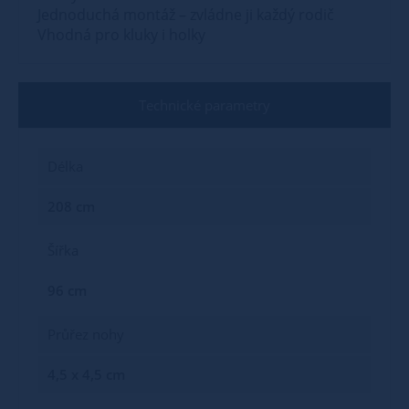
Jednoduchá montáž – zvládne ji každý rodič
Vhodná pro kluky i holky
Technické parametry
Délka
208 cm
Šířka
96 cm
Průřez nohy
4,5 x 4,5 cm