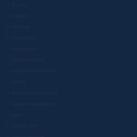
Šuplíky
Nábytek
Matrace
Prostěradla
Bytový textil
Dřevěné výrobky
Nástěnné čalouněné
panely
Bezpečnostní zábrany
Vybavení postýlek pro
děti
Dětské zboží
Dětské oblečení