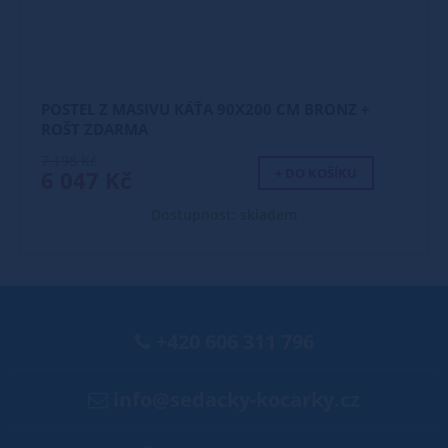
POSTEL Z MASIVU KÁŤA 90X200 CM BRONZ +
ROŠT ZDARMA
7 198 Kč
+ DO KOŠÍKU
6 047 Kč
Dostupnost: skladem
+420 606 311 796
info@sedacky-kocarky.cz