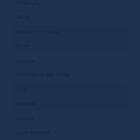
Výška nohy
29 cm
Délka kratší barierky
80 cm
Barierka
variabilní na obě strany
Rošt
součástí
Materiál
masiv borovice