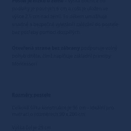
Postel je nízko u země
– výška bočnice od
podlahy je pouhých 6 cm a rošt je uložen ve
výšce 2,5 cm nad zemí. To dětem umožňuje
snadné a bezpečné vylézání i zalézání do postele
bez potřeby pomoci dospělých.
Otevřená strana bez zábrany
podporuje volný
pohyb dítěte, čímž naplňuje základní principy
Montessori
Rozměry postele
Celková šířka konstrukce je 96 cm – ideální pro
matraci o rozměrech 90 x 200 cm
Výška čel je 29 cm