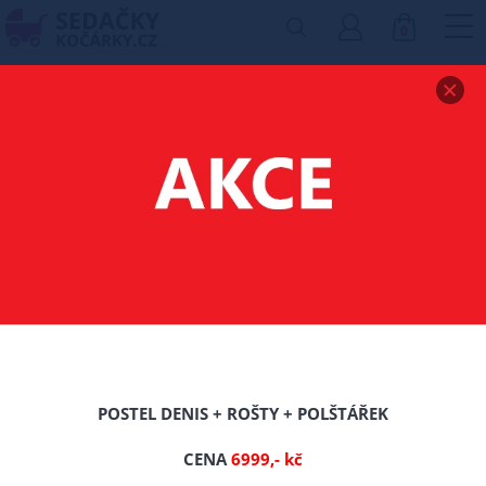
0
Zobrazit drobečkovou navigaci
DĚTSKÁ MONTESSORI
POSTEL AXEL 90X200
CM + ROŠT ZDARMA
-0%
TIP
POSTEL DENIS + ROŠTY + POLŠTÁŘEK
CENA
6999,- kč