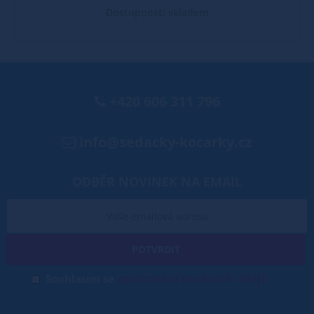
Dostupnost: skladem
+420 606 311 796
info@sedacky-kocarky.cz
ODBĚR NOVINEK NA EMAIL
POTVRDIT
zpracování osobních údajů
Souhlasím se