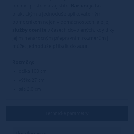
bočnici postele a zajistíte.
Bariéra
je tak
praktickým a jednoduše aplikovatelným
pomocníkem nejen v domácnostech, ale její
služby oceníte
v časech dovolených, kdy díky
jejím nenáročným přepravním rozměrům ji
můžet jednoduše přibalit do auta.
Rozměry:
délka 100 cm
výška 27 cm
síla 2,0 cm
Technické parametry
Tloušťka desky