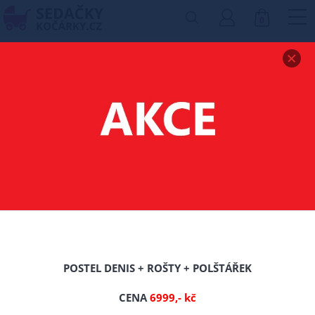
0
Zobrazit drobečkovou navigaci
UNIVERZÁLNÍ
OCHRANNÁ BARIÉRKA
Z MASIVU - 100 CM
-16%
POSTEL DENIS + ROŠTY + POLŠTÁŘEK
CENA
6999,- kč