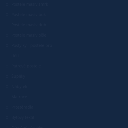
Postele masiv smrk
Postele masiv buk
Postele masiv dub
Postele masiv olše
Postýlky - postele pro
děti
Patrové postele
Šuplíky
Nábytek
Matrace
Prostěradla
Bytový textil
Dřevěné výrobky