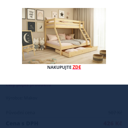
ZDE
NAKUPUJTE
Ochranná univerzální bariérka pro děti se prakticky hodí k montáži na jakoukoliv postel o síle bočnice 2,5 - 2,7 cm, přičemž nemusíte nikde nic vrtat, pouze jednoduše nasadíte na bočnici postele a zajistíte. Bariéra je tak praktickým a jednoduše aplikovatelným pomocníkem nejen v domácnostech, ale její služby oceníte v časech dovolených, kdy díky jejím nenáročným přepravním rozměrům ji můžet jednoduše přibalit do auta. Rozměry: délka 100 cm výška 27 cm síla 2,0 cm
Celý popis produktu
Výrobce: Makov
Původní cena
507 Kč
Cena s DPH
426 Kč