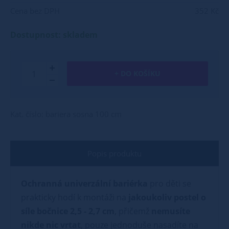
Cena bez DPH
352 Kč
Dostupnost: skladem
+ DO KOŠÍKU
Kat. číslo: bariera sosna 100 cm
Popis produktu
Ochranná univerzální bariérka
pro děti se
prakticky hodí k montáži na
jakoukoliv postel o
síle bočnice 2,5 - 2,7 cm
, přičemž
nemusíte
nikde nic vrtat
, pouze jednoduše nasadíte na