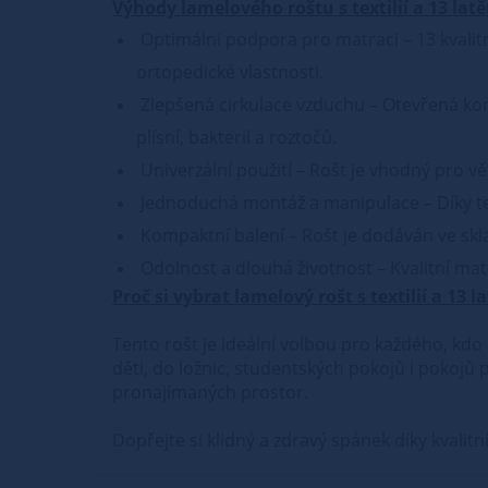
Výhody lamelového roštu s textilií a 13 lat
Optimální podpora pro matraci – 13 kvalitní
ortopedické vlastnosti.
Zlepšená cirkulace vzduchu – Otevřená kon
plísní, bakterií a roztočů.
Univerzální použití – Rošt je vhodný pro v
Jednoduchá montáž a manipulace – Díky text
Kompaktní balení – Rošt je dodáván ve skla
Odolnost a dlouhá životnost – Kvalitní mate
Proč si vybrat lamelový rošt s textilií a 13 l
Tento rošt je ideální volbou pro každého, kdo
děti, do ložnic, studentských pokojů i pokojů
pronajímaných prostor.
Dopřejte si klidný a zdravý spánek díky kvalitn