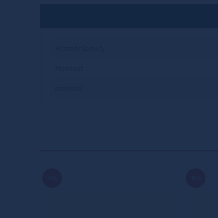
Rozměr lamely
Nosnost
materiál
16%
16%