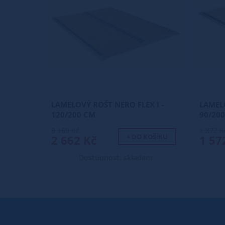
LAMELOVÝ ROŠT NERO FLEX I -
LAMELO
120/200 CM
90/20
3 169 Kč
1 872 K
+ DO KOŠÍKU
2 662 Kč
1 57
Dostupnost: skladem