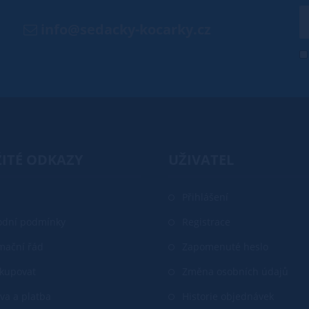
info@sedacky-kocarky.cz
ITÉ ODKAZY
UŽIVATEL
Přihlášení
dní podmínky
Registrace
mační řád
Zapomenuté heslo
akupovat
Změna osobních údajů
va a platba
Historie objednávek