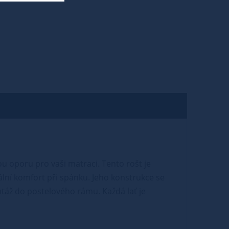
ou oporu pro vaši matraci. Tento rošt je
mální komfort při spánku. Jeho konstrukce se
ntáž do postelového rámu. Každá lať je