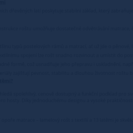
ěmi
ch dřevěných latí poskytuje stabilní základ, který zabraňuje
strukce roštu umožňuje dostatečné odvětrávání matrace, čí
ětšinu typů postelových rámů a matrací, ať už jde o pěnové, 
ilnímu spojení lze rošt snadno rozvinout a umístit do poste
dné formě, což usnadňuje jeho přepravu i uskladnění, napřík
riály zajišťují pevnost, stabilitu a dlouhou životnost roštu 
atěmi?
 hledá spolehlivý, cenově dostupný a funkční podklad pro sv
 pro hosty. Díky jednoduchému designu a vysoké praktičnosti
í opoře matrace – lamelový rošt s textilií a 13 latěmi je skvě