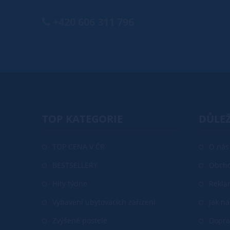
+420 606 311 796
TOP KATEGORIE
DŮLEŽ
TOP CENA V ČR
O nás
BESTSELLERY
Obcho
Hity týdne
Rekla
Vybavení ubytovacích zařízení
Jak n
Zvýšené postele
Dopra