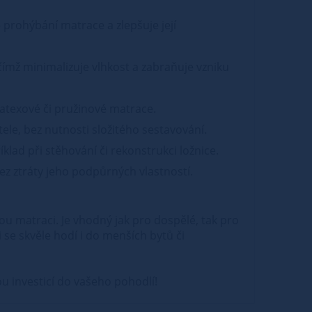
 prohýbání matrace a zlepšuje její
mž minimalizuje vlhkost a zabraňuje vzniku
latexové či pružinové matrace.
le, bez nutnosti složitého sestavování.
lad při stěhování či rekonstrukci ložnice.
bez ztráty jeho podpůrných vlastností.
ou matraci. Je vhodný jak pro dospělé, tak pro
 se skvěle hodí i do menších bytů či
lou investicí do vašeho pohodlí!