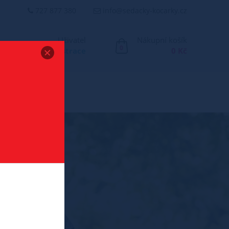
727 877 380
info@sedacky-kocarky.cz
Uživatel
Nákupní košík
0
Přihlášení
/
Registrace
0 Kč