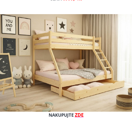
 A KOČKY Z MASIVU B
 mazlíčky
mfortní pelíšek.
i jako zahradní doplněk, nebo ji lze použít jako pelíšek ve v
ZDE
NAKUPUJTE
cím mazlíčkům.
 2,5 cm. Je dvakrát lakovaná bezbarvým ekologickým lakem. J