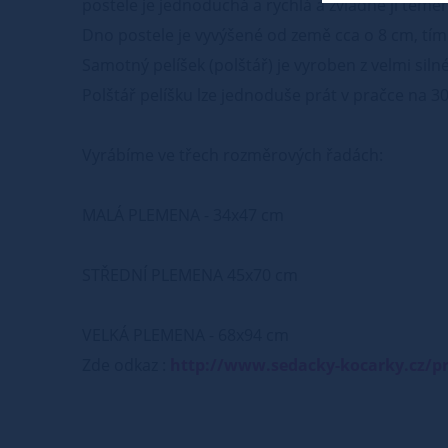
postele je jednoduchá a rychlá a zvládne ji téměř
Dno postele je vyvýšené od země cca o 8 cm, t
Samotný pelíšek (polštář) je vyroben z velmi silné 
Polštář pelíšku lze jednoduše prát v pračce na 3
Vyrábíme ve třech rozměrových řadách:
MALÁ PLEMENA - 34x47 cm
STŘEDNÍ PLEMENA 45x70 cm
VELKÁ PLEMENA - 68x94 cm
Zde odkaz :
http://www.sedacky-kocarky.cz/pr