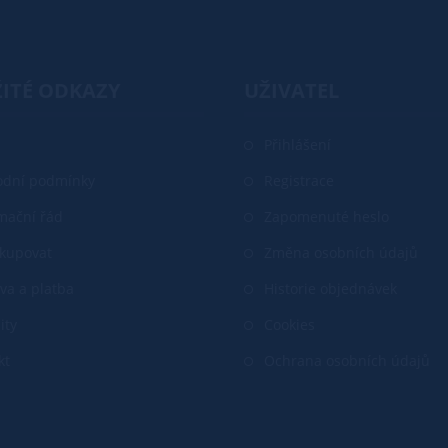
ITÉ ODKAZY
UŽIVATEL
Přihlášení
dní podmínky
Registrace
mační řád
Zapomenuté heslo
akupovat
Změna osobních údajů
va a platba
Historie objednávek
ity
Cookies
kt
Ochrana osobních údajů