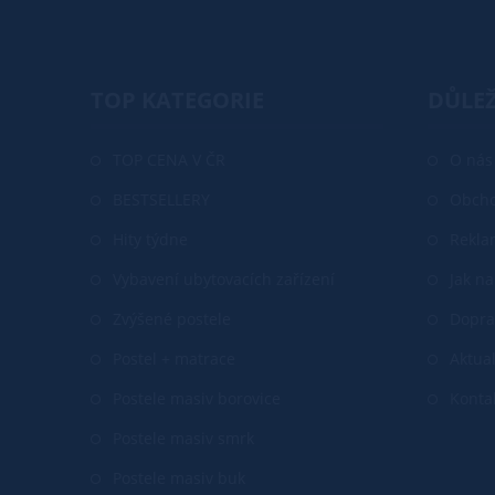
TOP KATEGORIE
DŮLEŽ
TOP CENA V ČR
O nás
BESTSELLERY
Obcho
Hity týdne
Rekla
Vybavení ubytovacích zařízení
Jak n
Zvýšené postele
Dopra
Postel + matrace
Aktual
Postele masiv borovice
Konta
Postele masiv smrk
Postele masiv buk