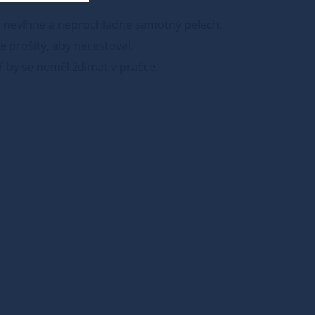
m nevlhne a neprochladne samotný pelech.
je prošitý, aby necestoval.
ář by se neměl ždímat v pračce.