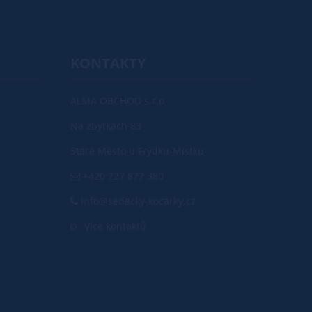
KONTAKTY
ALMA OBCHOD s.r.o
Na zbytkách 83
Staré Město u Frýdku-Místku
+420 727 877 380
info@sedacky-kocarky.cz
Více kontaktů