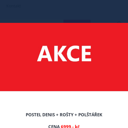
Kontakt
HLEDAT
AKTUALITY
POSTELE PRO PSY A KOČKY Z MASIVU BOROVICE
POSTEL DENIS + ROŠTY + POLŠTÁŘEK
CENA
6999,- kč