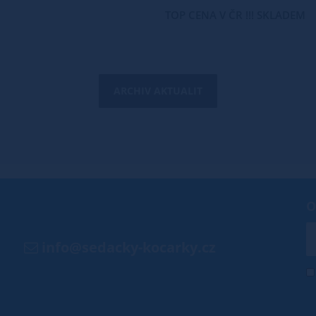
TOP CENA V ČR !!! SKLADEM
ARCHIV AKTUALIT
O
info@sedacky-kocarky.cz