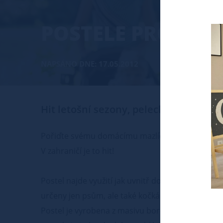
POSTELE PRO PSY
NAPSÁNO DNE: 17.05.2012
Hit letošní sezony, pelech pro domácí
Pořiďte svému domácímu mazlíčkovi originální ko
V zahraničí je to hit!
Postel najde využití jak uvnitř domů a bytů, tak 
určeny jen psům, ale také kočkám a jiným domá
Postel je vyrobena z masivu borovice o tloušťce