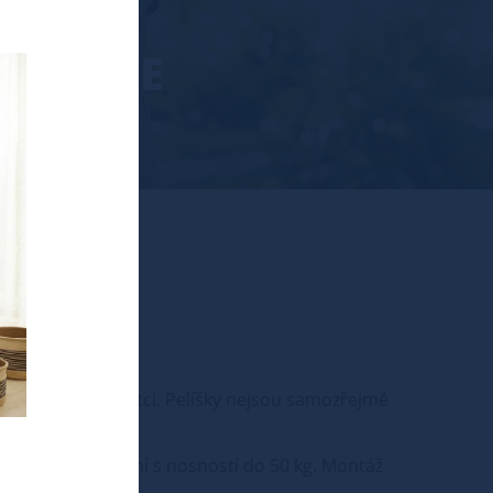
OROVICE
enkovním krytém kotci. Pelíšky nejsou samozřejmě
e pevná a robustní s nosností do 50 kg. Montáž