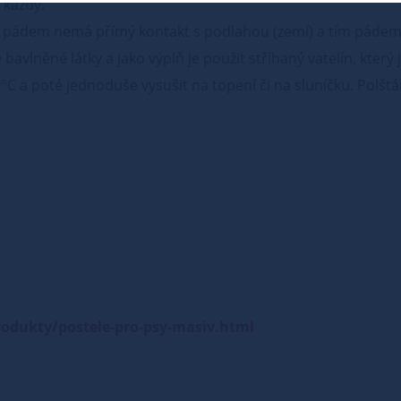
 každý.
ím pádem nemá přímý kontakt s podlahou (zemí) a tím páde
bavlněné látky a jako výplň je použit stříhaný vatelín, který 
0°C a poté jednoduše vysušit na topení či na sluníčku. Polšt
odukty/postele-pro-psy-masiv.html