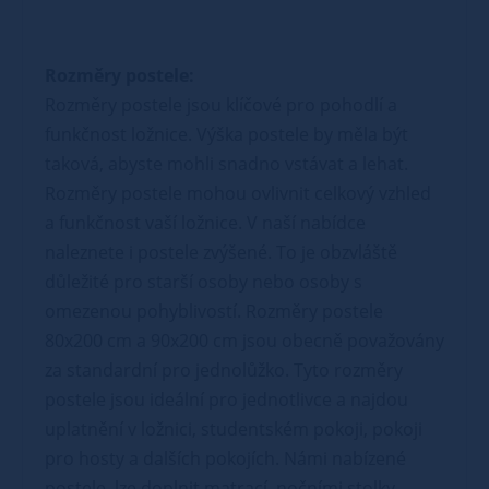
Rozměry postele:
Rozměry postele jsou klíčové pro pohodlí a
funkčnost ložnice. Výška postele by měla být
taková, abyste mohli snadno vstávat a lehat.
Rozměry postele mohou ovlivnit celkový vzhled
a funkčnost vaší ložnice. V naší nabídce
naleznete i postele zvýšené. To je obzvláště
důležité pro starší osoby nebo osoby s
omezenou pohyblivostí. Rozměry postele
80x200 cm a 90x200 cm jsou obecně považovány
za standardní pro jednolůžko. Tyto rozměry
postele jsou ideální pro jednotlivce a najdou
uplatnění v ložnici, studentském pokoji, pokoji
pro hosty a dalších pokojích. Námi nabízené
postele, lze doplnit matrací, nočními stolky,