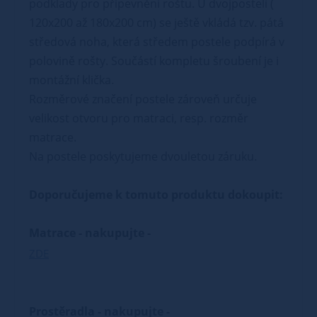
podklady pro připevnění roštu. U dvojpostelí (
120x200 až 180x200 cm) se ještě vkládá tzv. pátá
středová noha, která středem postele podpírá v
polovině rošty. Součástí kompletu šroubení je i
montážní klička.
Rozměrové značení postele zároveň určuje
velikost otvoru pro matraci, resp. rozměr
matrace.
Na postele poskytujeme dvouletou záruku.
Doporučujeme k tomuto produktu dokoupit:
Matrace - nakupujte -
ZDE
Prostěradla - nakupujte -