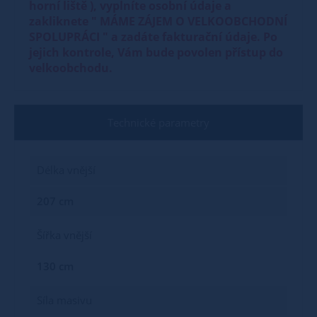
horní liště ), vyplníte osobní údaje a
zakliknete " MÁME ZÁJEM O VELKOOBCHODNÍ
SPOLUPRÁCI " a zadáte fakturační údaje. Po
jejich kontrole, Vám bude povolen přístup do
velkoobchodu.
Technické parametry
Délka vnější
207 cm
Šířka vnější
130 cm
Síla masivu