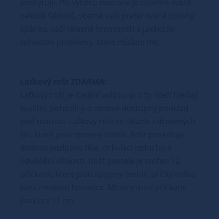
poskytuje. Při výběru matrace je důležité zvážit
několik faktorů, včetně vaší preferované polohy
spánku, vaší tělesné hmotnosti a jakékoliv
zdravotní problémy, které můžete mít.
Laťkový rošt ZDARMA:
Laťkový rošt je ideální volbou pro ty, kteří hledají
kvalitní, pohodlný a cenově dostupný podklad
pod matraci. Laťkový rošt se skládá z dřevěných
lišt, které jsou spojeny textilií. Rošt poskytuje
dobrou podporu těla, cirkulaci vzduchu a
odvádění vlhkosti. Rošt postele je tvořen 12
příčkami, které jsou spojeny textilií, příčky roštu
jsou z masivu borovice. Mezery mezi příčkami
jsou cca 11 cm.