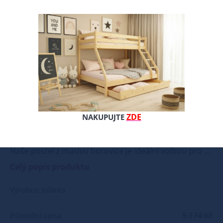
ZDE
NAKUPUJTE
Naše postel z masivu borovice je ideální volbou pro ty, kteří hledají kombinaci pevnosti, funkčnosti a estetického vzhledu. Vyberte si svou variantu ještě dnes! Součástí postele je také laťový rošt, který zajišťuje optimální podporu a komfort během spánku. Tato pevná a stabilní postel je vyrobena z masivního dřeva borovice o síle 25 - 28 mm, což zaručuje její stabilitu a dlouhou životnost Postel je opatřena dvěma vrstvami bezbarvého ekologického a zdravotně nezávadného laku, který zvyšuje odolnost proti opotřebení a zároveň zdůrazňuje přirozenou krásu dřeva. K dispozici jsou také barevné varianty v odstínech olše, dubu a ořechu. Tyto varianty jsou nejprve mořeny ve výše zmíněných odstínech a následně dvakrát lakovány průhledným lakem, což jim dodává jedinečný a elegantní vzhled. Samotná montáž postele je velmi jednoduchá, kdy pomocí šroubů, zajišťovacích matic a dřevařských kolíků postavíte dvě čela postele proti sobě a vložíte mezi ně z každé boční strany bočnice, na kterých jsou zároveň namontovány podklady pro připevnění roštu. U dvojpostelí ( 120x200 až 180x200 cm) se ještě vkládá tzv. pátá středová noha, která středem postele podpírá v polovině rošty. Součástí kompletu šroubení je i montážní klička. Rozměrové značení postele zároveň určuje velikost otvoru pro matraci, resp. rozměr matrace. Na postele poskytujeme dvouletou záruku. Doporučujeme k tomuto produktu dokoupit: Matrace - nakupujte - ZDE Prostěradla - nakupujte - ZDE Úložný prostor - nakupujte - ZDE Noční stolky, komody atd. - nakupujte - ZDE Přikrývky, polštáře, chrániče, toppery - nakupujte - ZDE Rozměry postele: Rozměry postele jsou klíčové pro pohodlí a funkčnost ložnice. Výška postele by měla být taková, abyste mohli snadno vstávat a lehat. Rozměry postele mohou ovlivnit celkový vzhled a funkčnost vaší ložnice. V naší nabídce naleznete i postele zvýšené. To je obzvláště důležité pro starší osoby nebo osoby s omezenou pohyblivostí. Rozměry postele 80x200 cm a 90x200 cm jsou obecně považovány za standardní pro jednolůžko. Tyto rozměry postele jsou ideální pro jednotlivce a najdou uplatnění v ložnici, studentském pokoji, pokoji pro hosty a dalších pokojích. Námi nabízené postele, lze doplnit matrací, nočními stolky, komodou, skříní i úložným prostorem. Postele o rozměru 120x200 cm a 140x200 cm jsou považovány za velmi komfortní jednolůžka. Tento rozměr postele je ideální pro jednotlivce, kteří hledají více prostoru než standardní jednolůžko nabízí. Rozměry postele 160x200 cm a 180x200 cm jsou považovány za standardní pro dvoulůžkovou postel. Před nákupem postele se ujistěte, že máte dostatek místa ve své ložnici. Materiál postele: Masiv borovice je typ dřeva, který je známý svou dobrou pevností a dlouhou trvanlivostí. Borovicové dřevo se řadí mezi měkké dřeviny. Je o malinko tvrdší než masivní smrk, ale lépe se opracovává. Borovicové dřevo vyniká krásnou barvou a okouzlující kresbou. Má světlou barvu, která díky obsahu jádra místy přechází až do oranžovo hnědého nebo načervenalého odstínu. Tento materiál je často používán v nábytkářství, například pro výrobu postelí nebo knihoven. Výrobky z masivu borovice jsou oblíbené pro svůj přírodní vzhled a trvanlivost. Typ postele: Klasická postel je typ postele, který se skládá ze tří základních částí: rámu, roštu a matrace. Rám postele může být vyroben z různých materiálů, včetně dřeva, kovu nebo laminátu. Do rámu se vkládá rošt. Matrace je položena na rošt a může být vyrobena z různých materiálů, včetně pěny, latexu nebo pružin. Matrace: Velikost matrace by měla odpovídat rozměrům postele. Matrace se dělí podle materiálu výroby na matrace z PUR pěny, matrace z HR pěny, matrace z líné pěny, pružinové matrace, taštičkové matrace, latexové matrace, lamelové matrace, sendvičové matrace, antibakteriální matrace. Matrace mohou být měkké, středně tvrdé (H2, H3), tvrdé nebo velmi tvrdé (H4). Tvrdost matrace je důležitý faktor, který ovlivňuje pohodlí a podporu, kterou matrace poskytuje. Při výběru matrace je důležité zvážit několik faktorů, včetně vaší preferované polohy spánku, vaší tělesné hmotnosti a jakékoliv zdravotní problémy, které můžete mít. Laťkový rošt ZDARMA: Laťkový rošt je ideální volbou pro ty, kteří hledají kvalitní, pohodlný a cenově dostupný podklad pod matraci. Laťkový rošt se skládá z dřevěných lišt, které jsou spojeny textilií. Rošt poskytuje dobrou podporu těla, cirkulaci vzduchu a odvádění vlhkosti. Rošt postele je tvořen 12 příčkami, které jsou spojeny textilií, příčky roštu jsou z masivu borovice. Mezery mezi příčkami jsou cca 11 cm. Zpracování - lakovaná postel: Lakované postele jsou oblíbené pro svůj elegantní vzhled a odolnost. Lakovaný povrch je hladký, snadno se čistí a je odolný vůči poškrábání a opotřebení. Máte zájem o velkoobchodní spolupráci? Nebo chcete získat zajímavou cenovou nabídku na větší množství našich produktů? Obchodníkům a firmám, nabízíme možnost nákupu na velkoobchodní ceny. Zašlete poptávku na ondera@seznam.cz, velice rádi se Vám budeme věnovat. Popřípadě se zaregistrujte se ( " UŽIVATEL " - v horní liště ), vyplníte osobní údaje a zakliknete " MÁME ZÁJEM O VELKOOBCHODNÍ SPOLUPRÁCI " a zadáte fakturační údaje. Po jejich kontrole, Vám bude povolen přístup do velkoobchodu.
Celý popis produktu
Výrobce: Jolanta
Původní cena
5 174 Kč