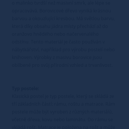
o malinko tvrdší než masivní smrk, ale lépe se
opracovává. Borovicové dřevo vyniká krásnou
barvou a okouzlující kresbou. Má světlou barvu,
která díky obsahu jádra místy přechází až do
oranžovo hnědého nebo načervenalého
odstínu. Tento materiál je často používán v
nábytkářství, například pro výrobu postelí nebo
knihoven. Výrobky z masivu borovice jsou
oblíbené pro svůj přírodní vzhled a trvanlivost.
Typ postele:
Klasická postel je typ postele, který se skládá ze
tří základních částí: rámu, roštu a matrace. Rám
postele může být vyroben z různých materiálů,
včetně dřeva, kovu nebo laminátu. Do rámu se
vkládá rošt. Matrace je položena na rošt a může