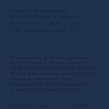
Zpracování - lakovaná postel:
Lakované postele jsou oblíbené pro svůj
elegantní vzhled a odolnost. Lakovaný povrch je
hladký, snadno se čistí a je odolný vůči
poškrábání a opotřebení.
Máte zájem o velkoobchodní spolupráci?
Nebo chcete získat zajímavou cenovou
nabídku na větší množství našich produktů?
Obchodníkům a firmám, nabízíme možnost
nákupu na velkoobchodní ceny.
Zašlete poptávku na ondera@seznam.cz,
velice rádi se Vám budeme věnovat.
Popřípadě se zaregistrujte se ( " UŽIVATEL " - v