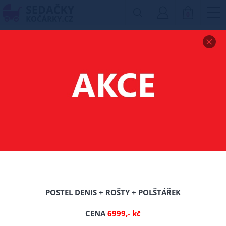
0
Zobrazit drobečkovou navigaci
POSTEL Z MASIVU
BOROVICE AMOR
120X200 CM DUB
+ROŠT ZDARMA
-16%
POSTEL DENIS + ROŠTY + POLŠTÁŘEK
CENA
6999,- kč