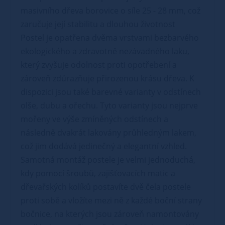
masivního dřeva borovice o síle 25 - 28 mm, což
zaručuje její stabilitu a dlouhou životnost
Postel je opatřena dvěma vrstvami bezbarvého
ekologického a zdravotně nezávadného laku,
který zvyšuje odolnost proti opotřebení a
zároveň zdůrazňuje přirozenou krásu dřeva. K
dispozici jsou také barevné varianty v odstínech
olše, dubu a ořechu. Tyto varianty jsou nejprve
mořeny ve výše zmíněných odstínech a
následně dvakrát lakovány průhledným lakem,
což jim dodává jedinečný a elegantní vzhled.
Samotná montáž postele je velmi jednoduchá,
kdy pomocí šroubů, zajišťovacích matic a
dřevařských kolíků postavíte dvě čela postele
proti sobě a vložíte mezi ně z každé boční strany
bočnice, na kterých jsou zároveň namontovány