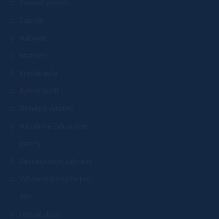
Patrové postele
Šuplíky
Nábytek
Matrace
Prostěradla
Bytový textil
Dřevěné výrobky
Nástěnné čalouněné
panely
Bezpečnostní zábrany
Vybavení postýlek pro
děti
Dětské zboží