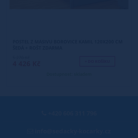
POSTEL Z MASIVU BOROVICE KAMIL 120X200 CM
ŠEDÁ + ROŠT ZDARMA
5 270 Kč
+ DO KOŠÍKU
4 426 Kč
Dostupnost: skladem
+420 606 311 796
info@sedacky-kocarky.cz