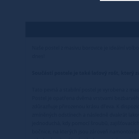
Naše postel z masivu borovice je ideální volbo
dnes!
Součástí postele je také laťový rošt, kter
Tato pevná a stabilní postel je vyrobena z mas
Postel je opatřena dvěma vrstvami bezbarvého
zdůrazňuje přirozenou krásu dřeva. K dispozic
zmíněných odstínech a následně dvakrát lako
jednoduchá, kdy pomocí šroubů, zajišťovacích 
bočnice, na kterých jsou zároveň namontovány 