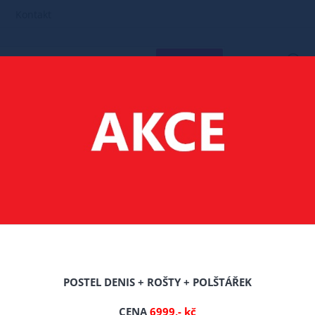
Kontakt
HLEDAT
POSTELE MASIV BOROVICE
140X200 POSTELE Z MASIVU BOROVICE
 Z MASIVU ŠÁRKA 140X200 CM BÍLÁ + ROŠT ZDARMA
ŠÁRKA 140X200 CM BÍ
POSTEL DENIS + ROŠTY + POLŠTÁŘEK
CENA
6999,- kč