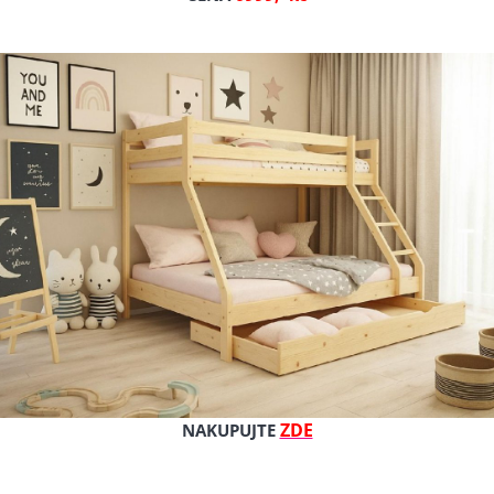
Celý popis produktu
Výrobce: Cbl - Sara
Cena s DPH
Cena bez DPH
Dostupnost: skladem
Kat. číslo: Sara140bílá
ZDE
NAKUPUJTE