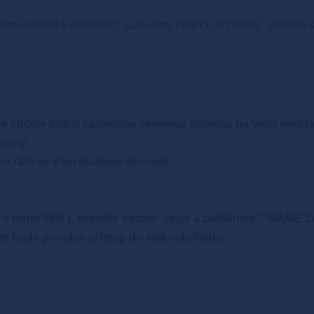
ntní vzhled a odolnost. Lakovaný povrch je hladký, snadno se
o chcete získat zajímavou cenovou nabídku na větší množ
ceny.
ce rádi se Vám budeme věnovat.
" - v horní liště ), vyplníte osobní údaje a zakliknete 
 Vám bude povolen přístup do velkoobchodu.