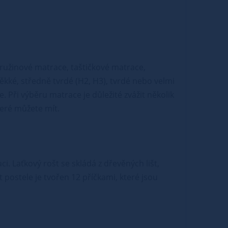
pružinové matrace, taštičkové matrace,
kké, středně tvrdé (H2, H3), tvrdé nebo velmi
. Při výběru matrace je důležité zvážit několik
teré můžete mít.
i. Laťkový rošt se skládá z dřevěných lišt,
t postele je tvořen 12 příčkami, které jsou