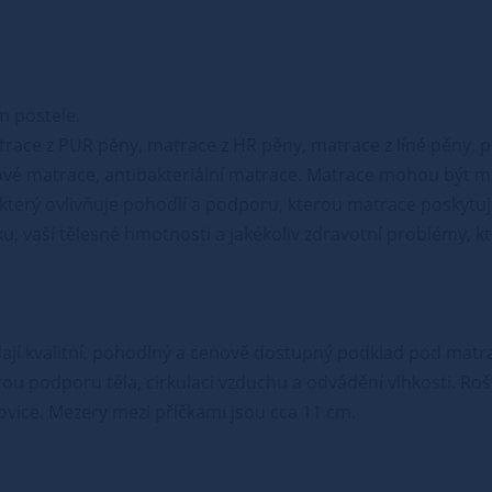
m postele.
trace z PUR pěny, matrace z HR pěny, matrace z líné pěny, 
vé matrace, antibakteriální matrace. Matrace mohou být mě
, který ovlivňuje pohodlí a podporu, kterou matrace poskytuje
u, vaší tělesné hmotnosti a jakékoliv zdravotní problémy, k
edají kvalitní, pohodlný a cenově dostupný podklad pod matrac
brou podporu těla, cirkulaci vzduchu a odvádění vlhkosti. Roš
orovice. Mezery mezi příčkami jsou cca 11 cm.