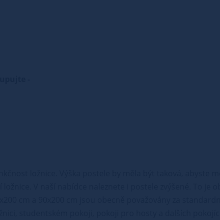
kupujte -
nkčnost ložnice. Výška postele by měla být taková, abyste m
 ložnice. V naší nabídce naleznete i postele zvýšené. To je 
x200 cm a 90x200 cm jsou obecně považovány za standardní
ožnici, studentském pokoji, pokoji pro hosty a dalších pokojí