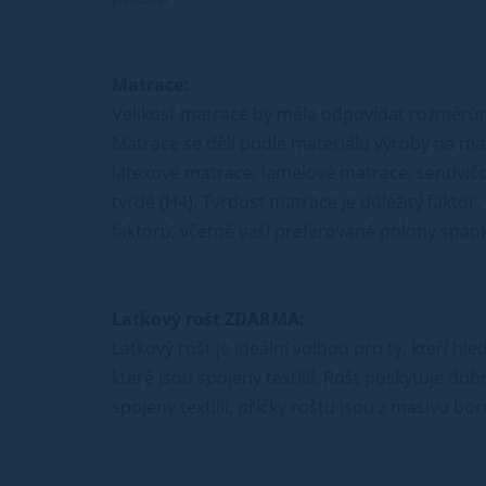
Matrace:
Velikost matrace by měla odpovídat rozměrů
Matrace se dělí podle materiálu výroby na ma
latexové matrace, lamelové matrace, sendvičo
tvrdé (H4). Tvrdost matrace je důležitý faktor
faktorů, včetně vaší preferované polohy spánk
Laťkový rošt ZDARMA:
Laťkový rošt je ideální volbou pro ty, kteří hl
které jsou spojeny textilií. Rošt poskytuje do
spojeny textilií, příčky roštu jsou z masivu b