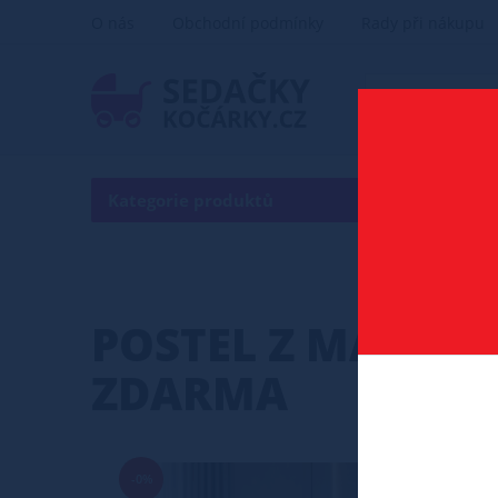
O nás
Obchodní podmínky
Rady při nákupu
Kategorie produktů
POSTEL
POSTEL Z MASIVU 
ZDARMA
-0%