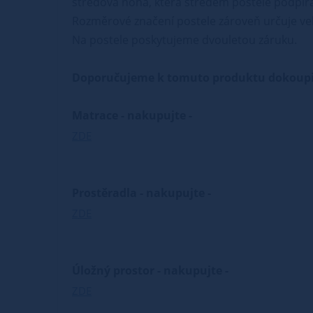
středová noha, která středem postele podpírá 
Rozměrové značení postele zároveň určuje vel
Na postele poskytujeme dvouletou záruku.
Doporučujeme k tomuto produktu dokoupi
Matrace - nakupujte -
ZDE
Prostěradla - nakupujte -
ZDE
Úložný prostor - nakupujte -
ZDE