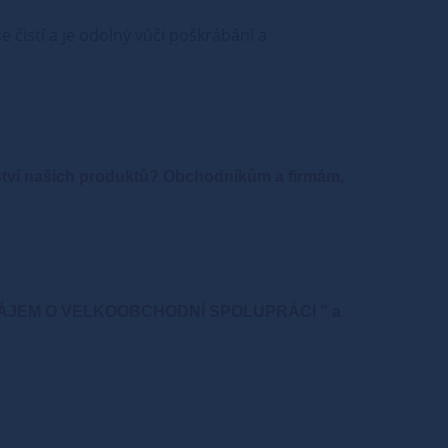
 čistí a je odolný vůči poškrábání a
ství našich produktů?
Obchodníkům a firmám,
" MÁME ZÁJEM O VELKOOBCHODNÍ SPOLUPRÁCI " a