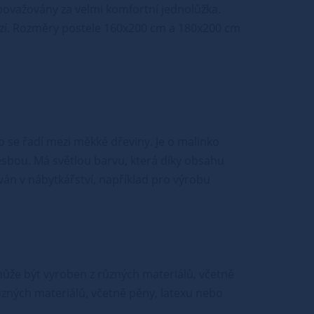
považovány za velmi komfortní jednolůžka.
abízí. Rozměry postele 160x200 cm a 180x200 cm
o se řadí mezi měkké dřeviny. Je o malinko
esbou. Má světlou barvu, která díky obsahu
án v nábytkářství, například pro výrobu
e může být vyroben z různých materiálů, včetně
ůzných materiálů, včetně pěny, latexu nebo