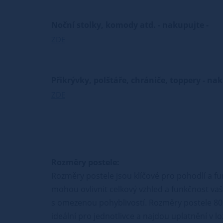
Noční stolky, komody atd. - nakupujte -
ZDE
Přikrývky, polštáře, chrániče, toppery - na
ZDE
Rozměry postele:
Rozměry postele jsou klíčové pro pohodlí a fu
mohou ovlivnit celkový vzhled a funkčnost vaší
s omezenou pohyblivostí. Rozměry postele 80
ideální pro jednotlivce a najdou uplatnění v l