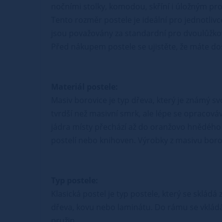
nočními stolky, komodou, skříní i úložným p
Tento rozměr postele je ideální pro jednotliv
jsou považovány za standardní pro dvoulůžko
Před nákupem postele se ujistěte, že máte dost
Materiál postele:
Masiv borovice je typ dřeva, který je známý s
tvrdší než masivní smrk, ale lépe se opracová
jádra místy přechází až do oranžovo hnědého 
postelí nebo knihoven. Výrobky z masivu borovi
Typ postele:
Klasická postel je typ postele, který se sklád
dřeva, kovu nebo laminátu. Do rámu se vkládá
pružin.