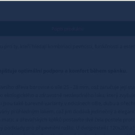
Popis produktu
u pro ty, kteří hledají kombinaci pevnosti, funkčnosti a este
ý zajišťuje optimální podporu a komfort během spánku.
ivního dřeva borovice o síle 25 - 28 mm, což zaručuje její st
 ekologického a zdravotně nezávadného laku, který zvyšuje
i jsou také barevné varianty v odstínech olše, dubu a ořech
vány průhledným lakem, což jim dodává jedinečný a elegant
matic a dřevařských kolíků postavíte dvě čela postele proti 
podklady pro připevnění roštu. U dvojpostelí ( 120x200 až 