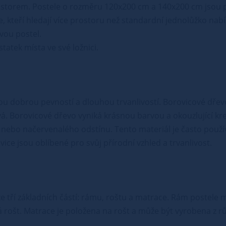
rostorem. Postele o rozměru 120x200 cm a 140x200 cm jsou 
ce, kteří hledají více prostoru než standardní jednolůžko n
vou postel.
atek místa ve své ložnici.
vou dobrou pevností a dlouhou trvanlivostí. Borovicové dřev
vá. Borovicové dřevo vyniká krásnou barvou a okouzlující kr
nebo načervenalého odstínu. Tento materiál je často použív
ce jsou oblíbené pro svůj přírodní vzhled a trvanlivost.
á ze tří základních částí: rámu, roštu a matrace. Rám postel
 rošt. Matrace je položena na rošt a může být vyrobena z r