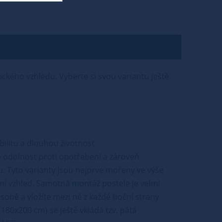
tického vzhledu. Vyberte si svou variantu ještě
abilitu a dlouhou životnost
 odolnost proti opotřebení a zároveň
u. Tyto varianty jsou nejprve mořeny ve výše
ní vzhled. Samotná montáž postele je velmi
sobě a vložíte mezi ně z každé boční strany
180x200 cm) se ještě vkládá tzv. pátá