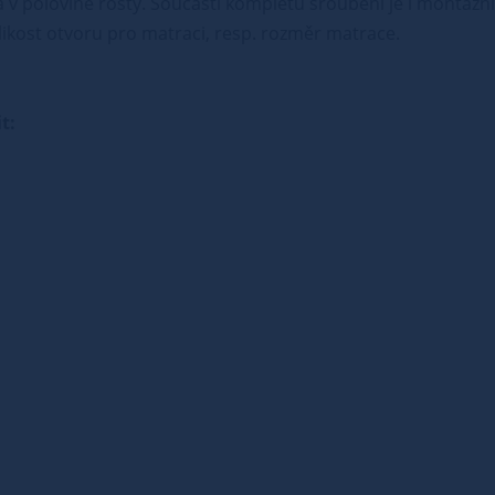
v polovině rošty. Součástí kompletu šroubení je i montážní 
ikost otvoru pro matraci, resp. rozměr matrace.
t: