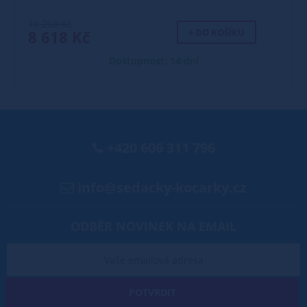
10 260 Kč
+ DO KOŠÍKU
8 618 Kč
Dostupnost: 14 dní
+420 606 311 796
info@sedacky-kocarky.cz
ODBĚR NOVINEK NA EMAIL
POTVRDIT