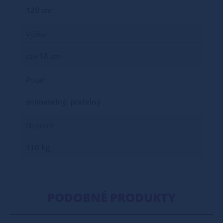
120 cm
Výška
cca 18 cm
Potah
snímatelný, pratelný
Nosnost
110 kg
PODOBNÉ PRODUKTY