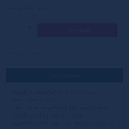
Dostupnost: 14 dní
+ DO KOŠÍKU
Kat. číslo: Verona 120/200/18 cm
Popis produktu
Klasický model středně tvrdé matrace s
kokosovým vláknem.
Tato matrace se aktivně přizpůsobuje křivkám
těla díky použití pružinek uložených v
kapsičkách, které mají 7 zón tvrdosti. Kokosová