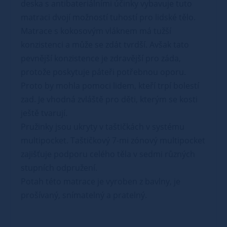
deska s antibateriálními účinky vybavuje tuto
matraci dvojí možností tuhostí pro lidské tělo.
Matrace s kokosovým vláknem má tužší
konzistenci a může se zdát tvrdší. Avšak tato
pevnější konzistence je zdravější pro záda,
protože poskytuje páteři potřebnou oporu.
Proto by mohla pomoci lidem, kteří trpí bolestí
zad. Je vhodná zvláště pro děti, kterým se kosti
ještě tvarují.
Pružinky jsou ukryty v taštičkách v systému
multipocket. Taštičkový 7-mi zónový multipocket
zajišťuje podporu celého těla v sedmi různých
stupních odpružení.
Potah této matrace je vyroben z bavlny, je
prošívaný, snímatelný a pratelný.