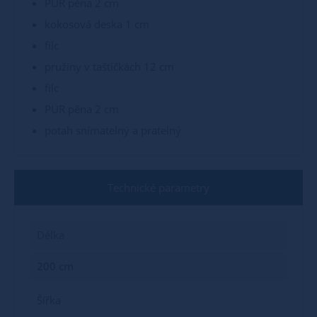
PUR pěna 2 cm
kokosová deska 1 cm
filc
pružiny v taštičkách 12 cm
filc
PUR pěna 2 cm
potah snímatelný a pratelný
Technické parametry
Délka
200 cm
Šířka