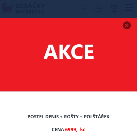
0
Zobrazit drobečkovou navigaci
MATRACE EVORA
120/200/CCA 18 CM
-16%
TIP
POSTEL DENIS + ROŠTY + POLŠTÁŘEK
CENA
6999,- kč