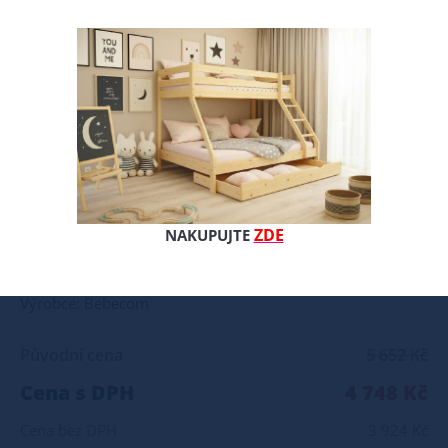
Klasický model středně tvrdé matrace s kokosovým vláknem. Tato matrace se aktivně přizpůsobuje křivkám těla díky použití pružinek uložených v kapsičkách, které mají 7 zón tvrdosti. Kokosová deska s antibateriálními účinky vybavuje tuto matraci dvojí možností tuhostí pro lidské tělo. Matrace s kokosovým vláknem má tužší konzistenci a může se zdát tvrdší. Avšak tato pevnější konzistence je zdravější pro záda, protože poskytuje páteři potřebnou oporu. Proto by mohla pomoci lidem, kteří trpí bolestí zad. Je vhodná zvláště pro děti, kterým se kosti ještě tvarují. Pružinky jsou ukryty v taštičkách v systému multipocket. Taštičkový 7-mi zónový multipocket zajišťuje podporu celého těla v sedmi různých stupních odpružení. Potah této matrace je vyroben z bavlny, je prošívaný, snímatelný a pratelný. Popis: • Ideální kombinace PUR pěny a kokosového vlákna • Pružiny poskytují perfektní bodovou oporu těla • Vysoká pružnost a odolnost proti deformaci Tuhost - H1 H2 H3 H4 Složení: PUR pěna 2 cm kokosová deska 1 cm filc pružiny v taštičkách 12 cm filc PUR pěna 2 cm potah snímatelný a pratelný
ZDE
NAKUPUJTE
Celý popis produktu
Výrobce: Bebecom
Původní cena
5 652 Kč
Cena s DPH
4 748 Kč
Cena bez DPH
3 924 Kč