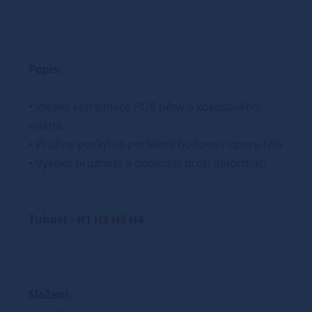
Popis:
• Ideální kombinace PUR pěny a kokosového
vlákna
• Pružiny poskytují perfektní bodovou oporu těla
• Vysoká pružnost a odolnost proti deformaci
Tuhost - H1
H2 H3
H4
Složení: