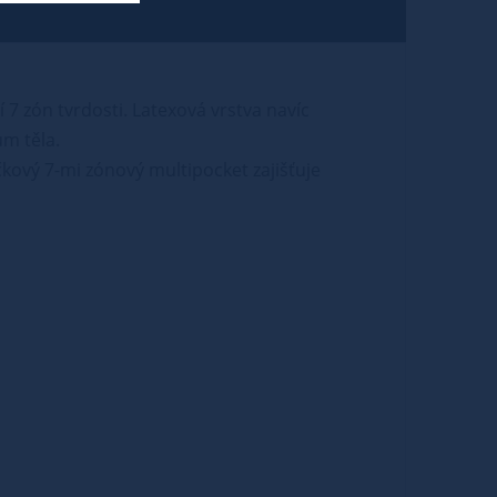
 7 zón tvrdosti. Latexová vrstva navíc
m těla.
čkový 7-mi zónový multipocket zajišťuje