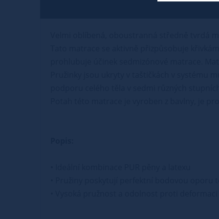
Velmi oblíbená, oboustranná středně tvrdá m
Tato matrace se aktivně přizpůsobuje křivkám t
prohlubuje účinek sedmizónové matrace. Matr
Pružinky jsou ukryty v taštičkách v systému m
podporu celého těla v sedmi různých stupníc
Potah této matrace je vyroben z bavlny, je pro
Popis:
• Ideální kombinace PUR pěny a latexu
• Pružiny poskytují perfektní bodovou oporu t
• Vysoká pružnost a odolnost proti deformaci