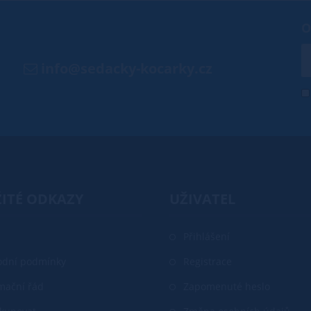
O
info@sedacky-kocarky.cz
ITÉ ODKAZY
UŽIVATEL
Přihlášení
dní podmínky
Registrace
mační řád
Zapomenuté heslo