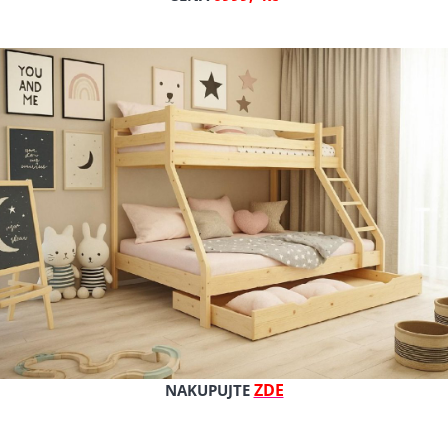
Původní cena
Cena s DPH
Cena bez DPH
Dostupnost: 14 dní
Kat. číslo: Milano 120/200 cm
ZDE
NAKUPUJTE