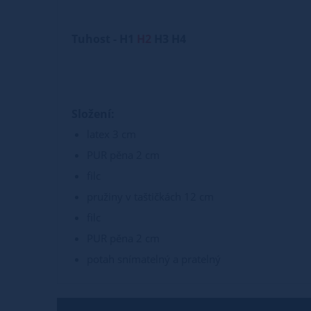
Tuhost - H1
H2
H3 H4
Složení:
latex 3 cm
PUR pěna 2 cm
filc
pružiny v taštičkách 12 cm
filc
PUR pěna 2 cm
potah snímatelný a pratelný