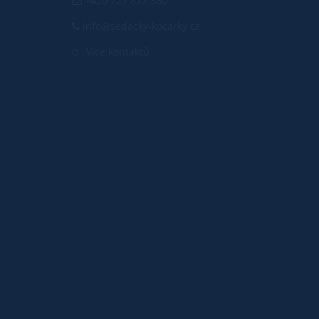
+420 727 877 380
info@sedacky-kocarky.cz
Více kontaktů