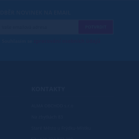
DBĚR NOVINEK NA EMAIL
POTVRDIT
zpracování osobních údajů
Souhlasím se
KONTAKTY
ALMA OBCHOD s.r.o
Na zbytkách 83
Staré Město u Frýdku-Místku