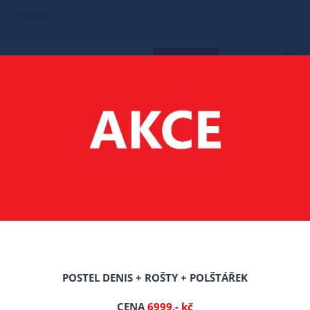
Kontakt
HLEDAT
MATRACE
120X200
MATRACE MILANO 120/200/CCA 20 CM
120/200/CCA 20 CM
Celý popis produktu
POSTEL DENIS + ROŠTY + POLŠTÁŘEK
Výrobce: Bebecom
CENA
6999,- kč