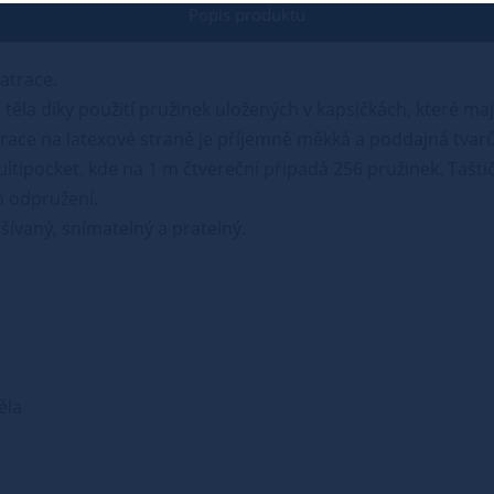
Popis produktu
atrace.
ěla díky použití pružinek uložených v kapsičkách, které mají
ace na latexové straně je příjemně měkká a poddajná tvarů
ultipocket, kde na 1 m čtvereční připadá 256 pružinek. Tašti
h odpružení.
šívaný, snímatelný a pratelný.
ěla