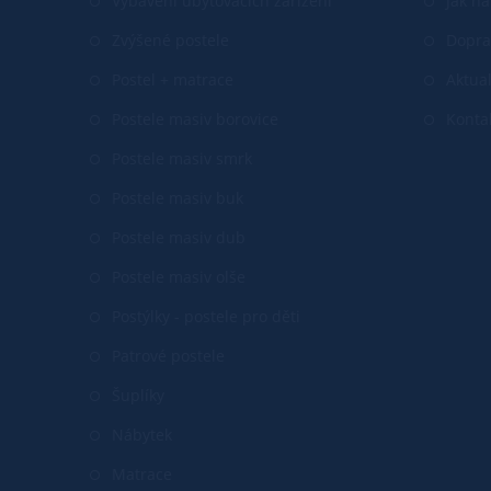
Vybavení ubytovacích zařízení
Jak n
Zvýšené postele
Dopra
Postel + matrace
Aktual
Postele masiv borovice
Konta
Postele masiv smrk
Postele masiv buk
Postele masiv dub
Postele masiv olše
Postýlky - postele pro děti
Patrové postele
Šuplíky
Nábytek
Matrace