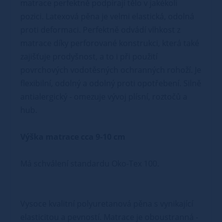
matrace perfektně podpírají tělo v jakékoli
pozici. Latexová pěna je velmi elastická, odolná
proti deformaci. Perfektně odvádí vlhkost z
matrace díky perforované konstrukci, která také
zajišťuje prodyšnost, a to i při použití
povrchových vodotěsných ochranných rohoží. Je
flexibilní, odolný a odolný proti opotřebení. Silně
antialergický - omezuje vývoj plísní, roztočů a
hub.
Výška matrace cca 9-10 cm
Má schválení standardu Oko-Tex 100.
Vysoce kvalitní polyuretanová pěna s vynikající
elasticitou a pevností. Matrace je oboustranná -