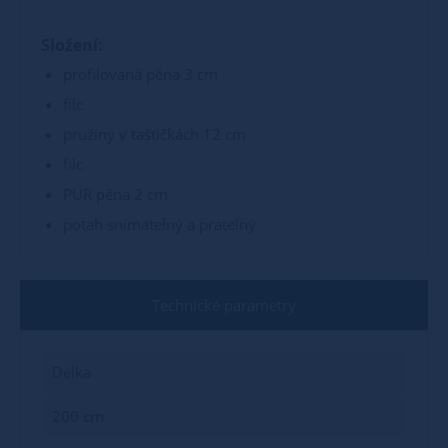
Složení:
profilovaná pěna 3 cm
filc
pružiny v taštičkách 12 cm
filc
PUR pěna 2 cm
potah snímatelný a pratelný
Technické parametry
Délka
200 cm