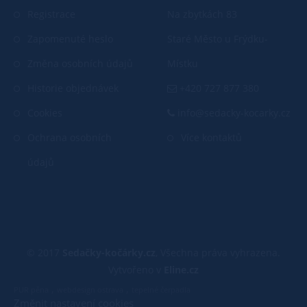
Registrace
Na zbytkách 83
Zapomenuté heslo
Staré Město u Frýdku-
Změna osobních údajů
Místku
Historie objednávek
+420 727 877 380
Cookies
info@sedacky-kocarky.cz
Ochrana osobních
Více kontaktů
údajů
© 2017
Sedačky-kočárky.cz
, Všechna práva vyhrazena.
Vytvořeno v
Eline.cz
,
,
PUR pěna
webdesign ostrava
tepelné čerpadla
Změnit nastavení cookies