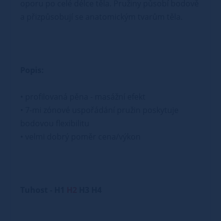
oporu po celé délce těla. Pružiny působí bodově
a přizpůsobují se anatomickým tvarům těla.
Popis:
• profilovaná pěna - masážní efekt
• 7-mi zónové uspořádání pružin poskytuje
bodovou flexibilitu
• velmi dobrý poměr cena/výkon
Tuhost - H1
H2
H3 H4