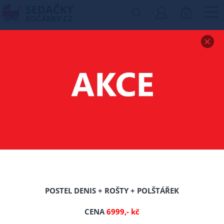
0
Zobrazit drobečkovou navigaci
MATRACE BRUNO
140/200/CCA 18 CM
-16%
POSTEL DENIS + ROŠTY + POLŠTÁŘEK
CENA
6999,- kč