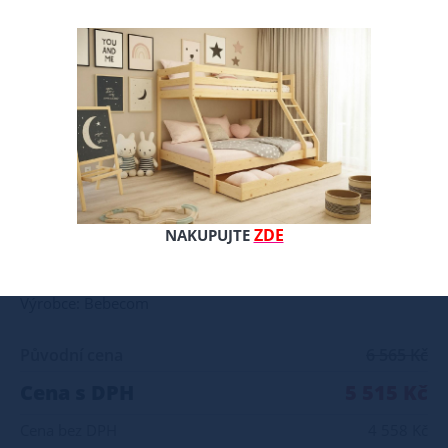
Komfortní matrace s profilovanou 7-mi zónovou profilovanou pěnouy. Profilovaná pěna poskytuje jemný masážní účinek a udžuje tělo během spánku ve správné poloze. Díky 7-mi zónám pružin v taštičkách, poskytuje správnou oporu po celé délce těla. Pružiny působí bodově a přizpůsobují se anatomickým tvarům těla. Popis: • profilovaná pěna - masážní efekt • 7-mi zónové uspořádání pružin poskytuje bodovou flexibilitu • velmi dobrý poměr cena/výkon Tuhost - H1 H2 H3 H4 Složení: profilovaná pěna 3 cm filc pružiny v taštičkách 12 cm filc PUR pěna 2 cm potah snímatelný a pratelný
ZDE
NAKUPUJTE
Celý popis produktu
Výrobce: Bebecom
Původní cena
6 565 Kč
Cena s DPH
5 515 Kč
Cena bez DPH
4 558 Kč