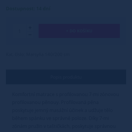
Dostupnost: 14 dní
+ DO KOŠÍKU
Kat. číslo: Marsylia 140/200 cm
Popis produktu
Komfortní matrace s profilovanou 7-mi zónovou
profilovanou pěnouy. Profilovaná pěna
poskytuje jemný masážní účinek a udžuje tělo
během spánku ve správné poloze. Díky 7-mi
zónám pružin v taštičkách, poskytuje správnou