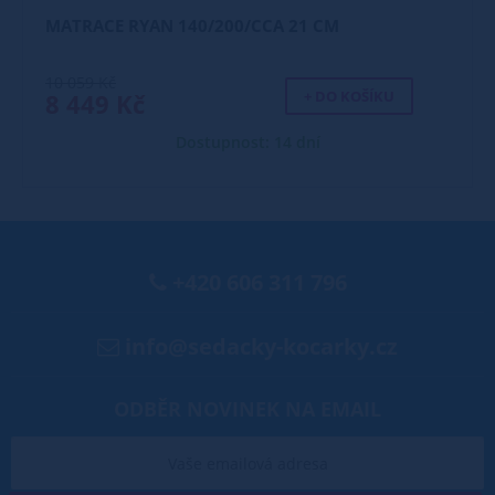
MATRACE RYAN 140/200/CCA 21 CM
10 059 Kč
+ DO KOŠÍKU
8 449 Kč
Dostupnost: 14 dní
+420 606 311 796
info@sedacky-kocarky.cz
ODBĚR NOVINEK NA EMAIL