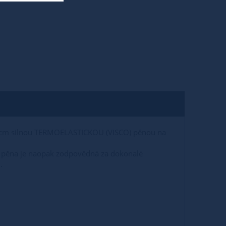
á 3 cm silnou TERMOELASTICKOU (VISCO) pěnou na
ká pěna je naopak zodpovědná za dokonalé
.