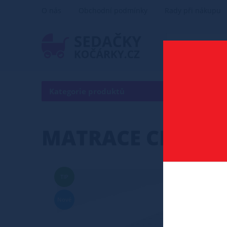
O nás
Obchodní podmínky
Rady při nákupu
Kategorie produktů
MATRACE CHARTIM
TIP
Nové