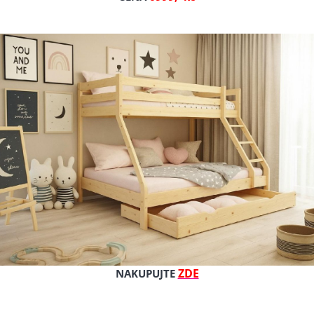
Cena s DPH
Cena bez DPH
Dostupnost: 7 - 21 dnů
Kat. číslo: PKM - M5 140/200
ZDE
NAKUPUJTE