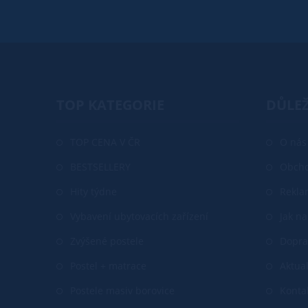
TOP KATEGORIE
DŮLEŽ
TOP CENA V ČR
O nás
BESTSELLERY
Obcho
Hity týdne
Rekla
Vybavení ubytovacích zařízení
Jak n
Zvýšené postele
Dopra
Postel + matrace
Aktual
Postele masiv borovice
Konta