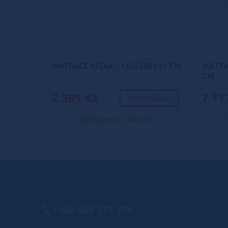
MATRACE RELAX - 140X200X10 CM
MATRA
CM
2 391 Kč
7 11
+ DO KOŠÍKU
Dostupnost: skladem
+420 606 311 796