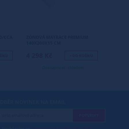
0/CCA
ZÓNOVÁ MATRACE PREMIUM
140X200X15 CM
4 298 Kč
ŠÍKU
+ DO KOŠÍKU
ů
Dostupnost: skladem
DBĚR NOVINEK NA EMAIL
POTVRDIT
zpracování osobních údajů
Souhlasím se