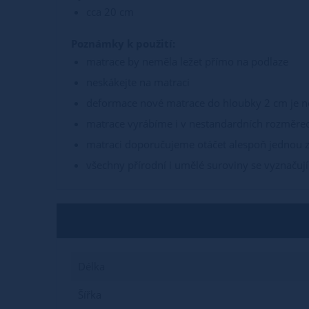
cca 20 cm
Poznámky k použití:
matrace by neměla ležet přímo na podlaze
neskákejte na matraci
deformace nové matrace do hloubky 2 cm je no
matrace vyrábíme i v nestandardních rozměre
matraci doporučujeme otáčet alespoň jednou 
všechny přírodní i umělé suroviny se vyznačují
Délka
Šířka