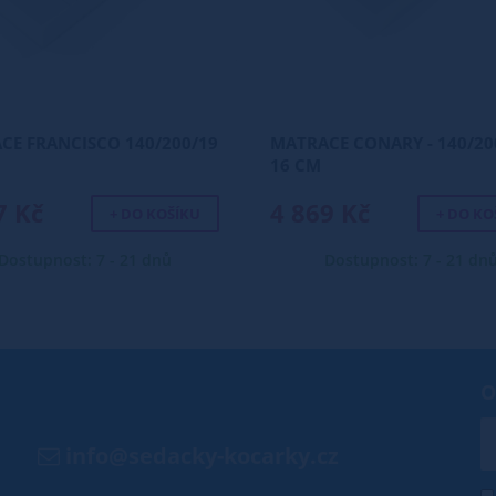
CE FRANCISCO 140/200/19
MATRACE CONARY - 140/20
16 CM
7 Kč
4 869 Kč
+ DO KOŠÍKU
+ DO KO
Dostupnost: 7 - 21 dnů
Dostupnost: 7 - 21 dn
O
info@sedacky-kocarky.cz