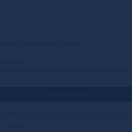
rmální jev a nepředstavuje výrobní vadu
ch
za dva měsíce
 svou individuální vůní, která může být na začátku používání inte
Technické parametry
200 cm
140 cm