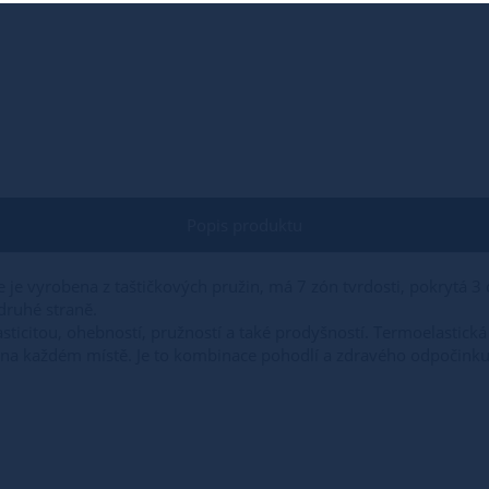
Popis produktu
ce je vyrobena z taštičkových pružin, má 7 zón tvrdosti, pokryt
ruhé straně.
ticitou, ohebností, pružností a také prodyšností. Termoelastic
 na každém místě. Je to kombinace pohodlí a zdravého odpočinku