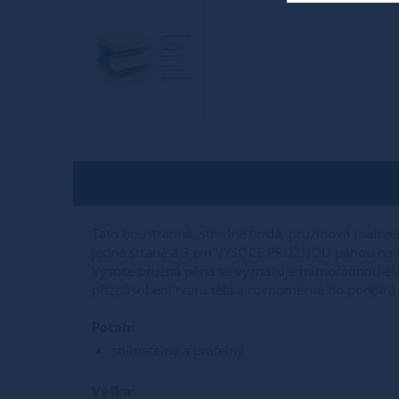
Tato boustranná, středně tvrdá, pružinová matra
jedné straně a 3 cm VYSOCE PRUŽNOU pěnou na d
Vysoce pružná pěna se vyznačuje mimořádnou elas
přizpůsobení tvaru těla a rovnoměrně ho podpírá
Potah:
snímatelný a pratelný
Výška: