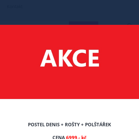
Kontakt
HLEDAT
MATRACE
140X200
MATRACE CHARTIM - 140/200/CCA 20 CM
 - 140/200/CCA 20 C
Celý popis produktu
POSTEL DENIS + ROŠTY + POLŠTÁŘEK
Výrobce: PKM
CENA
6999,- kč