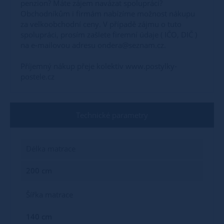
penzion? Máte zájem navázat spolupráci?
Obchodníkům i firmám nabízíme možnost nákupu
za velkoobchodní ceny. V případě zájmu o tuto
spolupráci, prosím zašlete firemní údaje ( IČO, DIČ )
na e-mailovou adresu ondera@seznam.cz.
Příjemný nákup přeje kolektiv www.postylky-
postele.cz
Technické parametry
Délka matrace
200 cm
Šířka matrace
140 cm