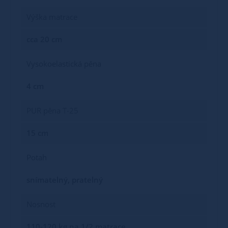
Výška matrace
cca 20 cm
Vysokoelastická pěna
4 cm
PUR pěna T-25
15 cm
Potah
snímatelný, pratelný
Nosnost
110-120 kg na 1/2 matrace