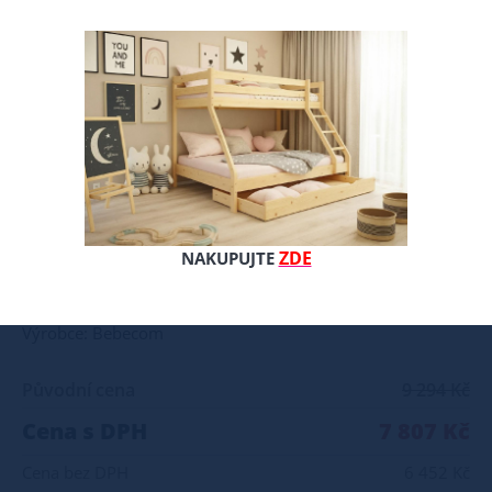
Pohodlná pěnová matrace. Vysoce elastická pěna se vyznačuje vysokou elasticitou, odolností proti deformaci, 7zónový profilovaný design zajišťuje lepší přizpůsobení tělu a dobrou cirkulaci vzduchu. Pěny mají antibakteriální a protiplísňové vlastnosti. Přednosti: zvýšený komfort díky vysoce elastické pěně vysoká kvalita surovin nízká hmotnost matrace přizpůsobení tvaru těla TUHOST H1 H2 H3 H4 Jste majiteli eshopu, prodejny nebo vlastníte hotel či penzion? Máte zájem navázat spolupráci? Obchodníkům i firmám nabízíme možnost nákupu za velkoobchodní ceny. V případě zájmu o tuto spolupráci, prosím zašlete firemní údaje ( IČO, DIČ ) na e-mailovou adresu ondera@seznam.cz. Příjemný nákup přeje kolektiv www.postylky-postele.cz
ZDE
NAKUPUJTE
Celý popis produktu
Výrobce: Bebecom
Původní cena
9 294 Kč
Cena s DPH
7 807 Kč
Cena bez DPH
6 452 Kč