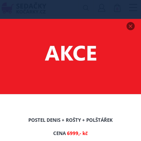
0
Zobrazit drobečkovou navigaci
MATRACE NAZARE
140/200/CCA 20 CM
-16%
POSTEL DENIS + ROŠTY + POLŠTÁŘEK
CENA
6999,- kč