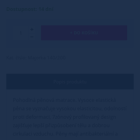
Dostupnost: 14 dní
+ DO KOŠÍKU
Kat. číslo: Majorka 140/200
Popis produktu
Pohodlná pěnová matrace. Vysoce elastická
pěna se vyznačuje vysokou elasticitou, odolností
proti deformaci, 7zónový profilovaný design
zajišťuje lepší přizpůsobení tělu a dobrou
cirkulaci vzduchu. Pěny mají antibakteriální a