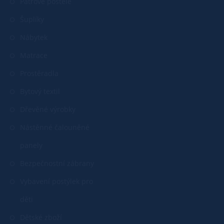
Patrové postele
Šuplíky
Nábytek
Matrace
Prostěradla
Bytový textil
Dřevěné výrobky
Nástěnné čalouněné
panely
Bezpečnostní zábrany
Vybavení postýlek pro
děti
Dětské zboží