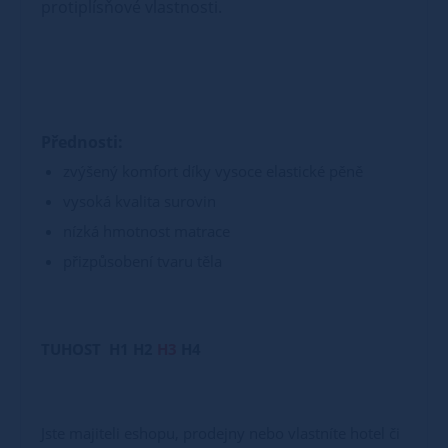
protiplísňové vlastnosti.
Přednosti:
zvýšený komfort díky vysoce elastické pěně
vysoká kvalita surovin
nízká hmotnost matrace
přizpůsobení tvaru těla
TUHOST H1 H2
H3
H4
Jste majiteli eshopu, prodejny nebo vlastníte hotel či