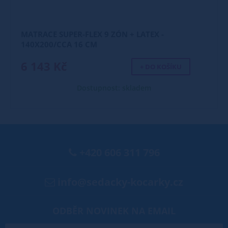
MATRACE SUPER-FLEX 9 ZÓN + LATEX -
140X200/CCA 16 CM
6 143 Kč
+ DO KOŠÍKU
Dostupnost: skladem
+420 606 311 796
info@sedacky-kocarky.cz
ODBĚR NOVINEK NA EMAIL