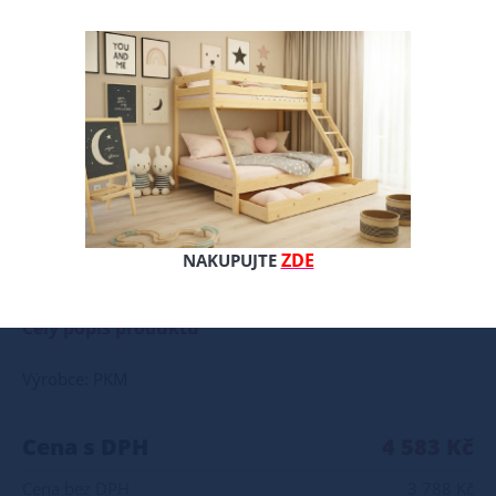
ZDE
NAKUPUJTE
Matrace SUPERFLEX 9 zón Matrace je vyrobena ze tří různých vysoceelastických pěn horní super elastická vyhlazovací pěna o tuhosti HR35 devíti zónová pěna " ZONE FOAM 9" o trvdostech T-25 - T30 průběžně se střídající základní PUR pěna o střední tvrdosti T22 Velkou předností matrace je systém " FOAM ZONE 9", který na rozdíl od tradiční pěnové matrace pracuje na principu udržení správného tvaru těla při odpočinku a spánku. Obě strany matrace spadají do kategorie střední tvrdosti. Matrace je dodávána s kvalitním prošívaným potahem s vysokou gramáží 250g/m2, který je snímatelný a dá se prát. Matrace se vyznačuje vysokým komfortem spánku a stává se tak dobrou alternativou místo taštičkových matrací. Pěna "FOAM ZONE 9" je systém vyvinutý německými inženýry, který kombinuje různé tvrdosti pěny, aby matrace co nejlépe kopírovala tvar těla. Matrace zaručuje správný pocit odpočinku a vysoký komfort relaxace. Matrace se vyrábí ve třech barevných provedeních jádra, přičemž tato barevná provedení nemají vliv na tvrdost ani další užitné vlastnosti matrace. Výška matrace je kolem 14 cm.
Celý popis produktu
Výrobce: PKM
Cena s DPH
4 583 Kč
Cena bez DPH
3 788 Kč