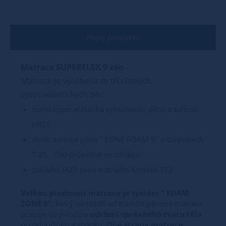
Popis produktu
Matrace SUPERFLEX 9 zón
Matrace je vyrobena ze tří různých
vysoceelastických pěn
horní super elastická vyhlazovací pěna o tuhosti
HR35
devíti zónová pěna " ZONE FOAM 9" o trvdostech
T-25 - T30 průběžně se střídající
základní PUR pěna o střední tvrdosti T22
Velkou předností matrace je systém " FOAM
ZONE 9"
, který na rozdíl od tradiční pěnové matrace
pracuje na principu
udržení správného tvaru těla
při odpočinku a spánku.
Obě strany matrace