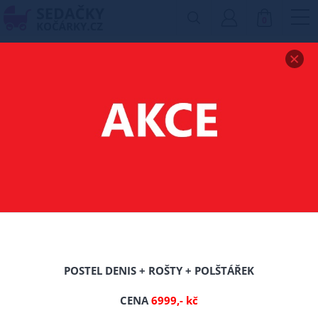
0
Zobrazit drobečkovou navigaci
MATRACE SUPER-FLEX
9 ZÓN - 140X200/CCA
14 CM
-0%
TIP
POSTEL DENIS + ROŠTY + POLŠTÁŘEK
CENA
6999,- kč