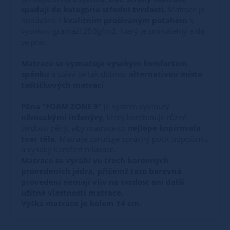
spadají do kategorie střední tvrdosti.
Matrace je
dodávána s
kvalitním prošívaným potahem
s
vysokou gramáží 250g/m2, který je snímatelný a dá
se prát.
Matrace se vyznačuje vysokým komfortem
spánku
a stává se tak dobrou
alternativou místo
taštičkových matrací
.
Pěna "FOAM ZONE 9"
je systém vyvinutý
německými inženýry
, který kombinuje různé
tvrdosti pěny, aby matrace co
nejlépe kopírovala
tvar těla
. Matrace zaručuje správný pocit odpočinku
a vysoký komfort relaxace.
Matrace se vyrábí ve třech barevných
provedeních jádra, přičemž tato barevná
provedení nemají vliv na tvrdost ani další
užitné vlastnosti matrace.
Výška matrace je kolem 14 cm.