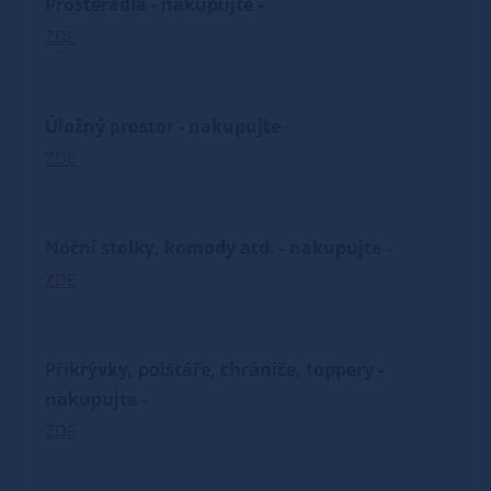
Prostěradla - nakupujte -
ZDE
Úložný prostor - nakupujte -
ZDE
Noční stolky, komody atd. - nakupujte -
ZDE
Přikrývky, polštáře, chrániče, toppery -
nakupujte -
ZDE