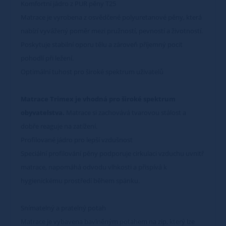
Komfortní jádro z PUR pěny T25
Matrace je vyrobena z osvědčené polyuretanové pěny, která
nabízí vyvážený poměr mezi pružností, pevností a životností.
Poskytuje stabilní oporu tělu a zároveň příjemný pocit
pohodlí při ležení.
Optimální tuhost pro široké spektrum uživatelů
Matrace Trimex je vhodná pro široké spektrum
obyvatelstva.
Matrace si zachovává tvarovou stálost a
dobře reaguje na zatížení.
Profilované jádro pro lepší vzdušnost
Speciální profilování pěny podporuje cirkulaci vzduchu uvnitř
matrace, napomáhá odvodu vlhkosti a přispívá k
hygienickému prostředí během spánku.
Snímatelný a pratelný potah
Matrace je vybavena bavlněným potahem na zip, který lze