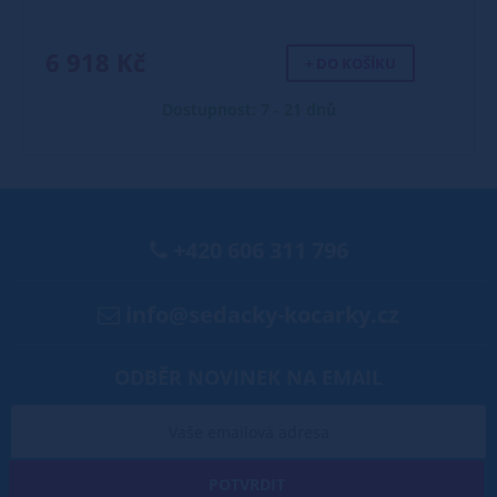
6 918 Kč
+ DO KOŠÍKU
Dostupnost: 7 - 21 dnů
+420 606 311 796
info@sedacky-kocarky.cz
ODBĚR NOVINEK NA EMAIL
POTVRDIT