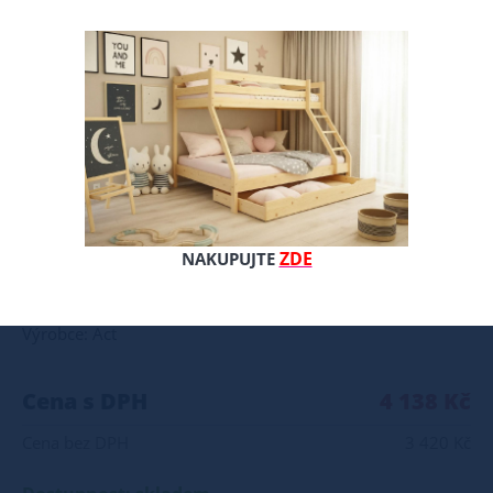
Matrace Trimex Sleep Komfortní a cenově dostupná volba pro každodenní spaní. Kvalitní pěnová matrace z PUR pěny o tuhosti T25 je ideální volbou pro zákazníky, kteří hledají pohodlné, funkční a cenově dostupné řešení pro každodenní spánek. Komfortní jádro z PUR pěny T25 Matrace je vyrobena z osvědčené polyuretanové pěny, která nabízí vyvážený poměr mezi pružností, pevností a životností. Poskytuje stabilní oporu tělu a zároveň příjemný pocit pohodlí při ležení. Optimální tuhost pro široké spektrum uživatelů Matrace Trimex je vhodná pro široké spektrum obyvatelstva. Matrace si zachovává tvarovou stálost a dobře reaguje na zatížení. Profilované jádro pro lepší vzdušnost Speciální profilování pěny podporuje cirkulaci vzduchu uvnitř matrace, napomáhá odvodu vlhkosti a přispívá k hygienickému prostředí během spánku. Snímatelný a pratelný potah Matrace je vybavena bavlněným potahem na zip, který lze jednoduše sejmout a vyprat. Snadná údržba zaručuje dlouhodobou čistotu a svěžest. Matrace z PUR pěny T25 představuje praktické řešení do dětských pokojů, studentských ložnic i jako matrace pro příležitostné spaní. Spolehlivá kvalita za dostupnou cenu. Doporučujeme k tomuto produktu dokoupit: Postel - nakupujte - ZDE Prostěradla - nakupujte - ZDE Úložný prostor - nakupujte - ZDE Noční stolky, komody atd. - nakupujte - ZDE Přikrývky, polštáře, chrániče, toppery - nakupujte - ZDE Máte zájem o velkoobchodní spolupráci? Nebo chcete získat zajímavou cenovou nabídku na větší množství našich produktů? Obchodníkům a firmám, nabízíme možnost nákupu na velkoobchodní ceny. Zaregistrujte se ( " UŽIVATEL " - v horní liště ), vyplníte osobní údaje a zakliknete " MÁM ZÁJEM O VELKOOBCHODNÍ SPOLUPRÁCI " a zadáte fakturační údaje. Po jejich kontrole, Vám bude povolen přístup do velkoobchodu. Popřípadě zašlete poptávku na ondera@seznam.cz, velice rádi se Vám budeme věnovat.
ZDE
NAKUPUJTE
Celý popis produktu
Výrobce: Act
Cena s DPH
4 138 Kč
Cena bez DPH
3 420 Kč