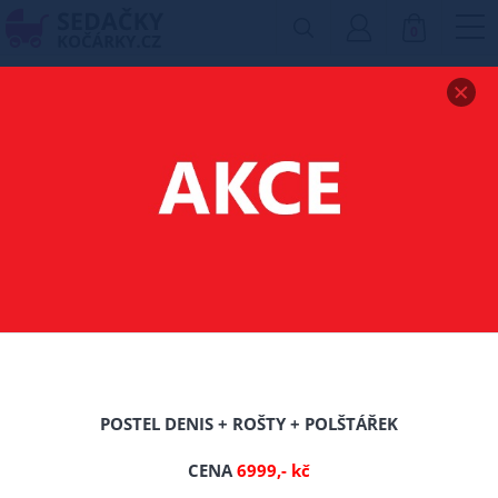
0
Zobrazit drobečkovou navigaci
MATRACE TRIMEX
SLEEP 140X200X18 CM
-0%
POSTEL DENIS + ROŠTY + POLŠTÁŘEK
CENA
6999,- kč