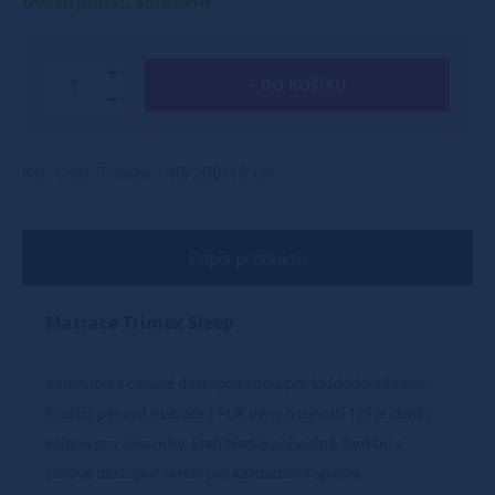
Dostupnost: skladem
+ DO KOŠÍKU
Kat. číslo: Trimex 140/200/18 cm
Popis produktu
Matrace Trimex Sleep
Komfortní a cenově dostupná volba pro každodenní spaní.
Kvalitní pěnová matrace z PUR pěny o tuhosti T25 je ideální
volbou pro zákazníky, kteří hledají pohodlné, funkční a
cenově dostupné řešení pro každodenní spánek.