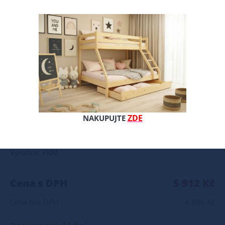
Tato boustranná, středně tvrdá, pružinová matrace je vyrobena z taštičkových pružin, má 7 zón tvrdosti a je oboustranně pokrytá 2 cm silnou polyuretanovou pěnou. Jedná se o oboustrannou středně tvrdou matraci z pružinové pěny. Potah: snímatelný a pratelný Výška: cca 18 cm Poznámky k použití: matrace by neměla ležet přímo na podlaze neskákejte na matraci deformace nové matrace do hloubky 2 cm je normální jev a nepředstavuje výrobní vadu matrace vyrábíme i v nestandardních rozměrech matraci doporučujeme otáčet alespoň jednou za dva měsíce všechny přírodní i umělé suroviny se vyznačují svou individuální vůní, která může být na začátku používání intenzivní
ZDE
NAKUPUJTE
Celý popis produktu
Výrobce: PKM
Cena s DPH
5 912 Kč
Cena bez DPH
4 886 Kč