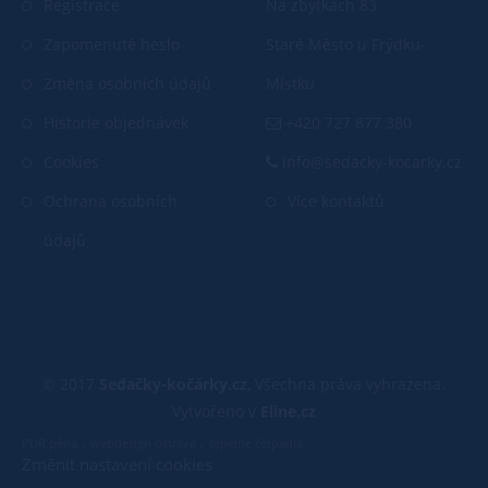
Registrace
Na zbytkách 83
Zapomenuté heslo
Staré Město u Frýdku-
Změna osobních údajů
Místku
Historie objednávek
+420 727 877 380
Cookies
info@sedacky-kocarky.cz
Ochrana osobních
Více kontaktů
údajů
© 2017
Sedačky-kočárky.cz
, Všechna práva vyhrazena.
Vytvořeno v
Eline.cz
,
,
PUR pěna
webdesign ostrava
tepelné čerpadla
Změnit nastavení cookies