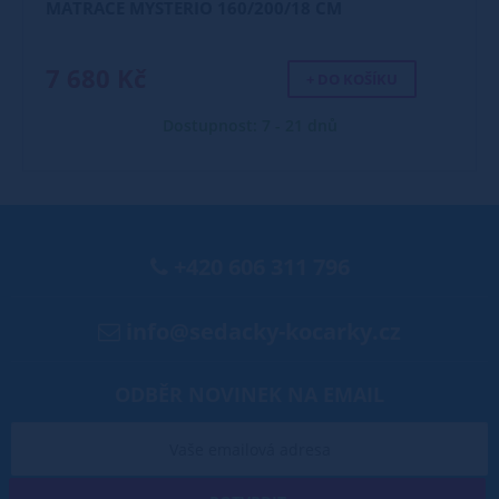
MATRACE MYSTERIO 160/200/18 CM
7 680 Kč
+ DO KOŠÍKU
Dostupnost: 7 - 21 dnů
+420 606 311 796
info@sedacky-kocarky.cz
ODBĚR NOVINEK NA EMAIL