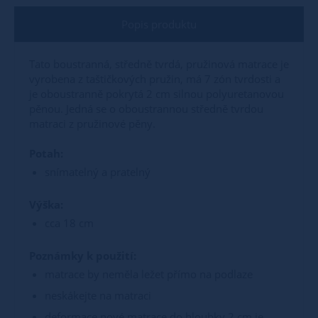
Popis produktu
Tato boustranná, středně tvrdá, pružinová matrace je
vyrobena z taštičkových pružin, má 7 zón tvrdosti a
je oboustranně pokrytá 2 cm silnou polyuretanovou
pěnou. Jedná se o oboustrannou středně tvrdou
matraci z pružinové pěny.
Potah:
snímatelný a pratelný
Výška:
cca 18 cm
Poznámky k použití:
matrace by neměla ležet přímo na podlaze
neskákejte na matraci
deformace nové matrace do hloubky 2 cm je