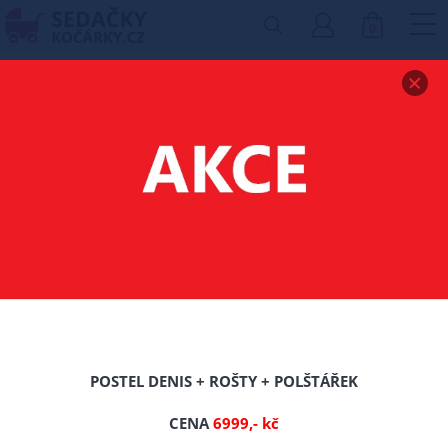
0
Zobrazit drobečkovou navigaci
MATRACE BISA -
160/200/CCA 18 CM
-0%
POSTEL DENIS + ROŠTY + POLŠTÁŘEK
CENA
6999,- kč