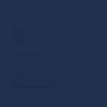
Šířka
70 cm
Výška
9-10 cm
Zónová matrace
ano
Potah
snímatelný a pratelný
Praní