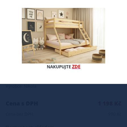
Zónová matrace je skvělou volbou pro děti, protože nabízí víceúrovňovou podporu, která se přizpůsobí potřebám rostoucího těla. Matrace pomáhá správně rozložit váhu a podporuje optimální pozici páteře, což je důležité pro zdravý spánek. Zónová vrstva HR Foam Zonal Layer , velmi elastická , odolná proti deformaci. Dokonale odvádí vlhkost od matrace díky své porézní struktuře (pórovitost materiálu jsou ze své podstaty prázdná místa, což jsou oblasti, kde není pevný materiál, pouze vzduch), což zároveň zajišťuje prodyšnost i při použití vnějších nepromokavých ochranných podložek. Rozdělená do zón se dokonale přizpůsobí tvaru těla uživatele Polyuretanová pěna s vynikající elasticitou a pevností o výšce 9-10 cm. Matrace je oboustranná - obě strany matrace tvoří použitelnou plochu. Schválení standardu Oko-Tex 100. Antialergická, antimykotická. Vrstvy matrace jsou spojeny s vodním lepidlem, které je pro tělo dítěte bezpečné, díky čemuž lze matraci použít i pro kojence. Všitý zip, díky kterému ho můžete snadno sejmout potah matrace a prát do 40 ° C
ZDE
NAKUPUJTE
Celý popis produktu
Výrobce: Nikola
Cena s DPH
1 198 Kč
Cena bez DPH
990 Kč