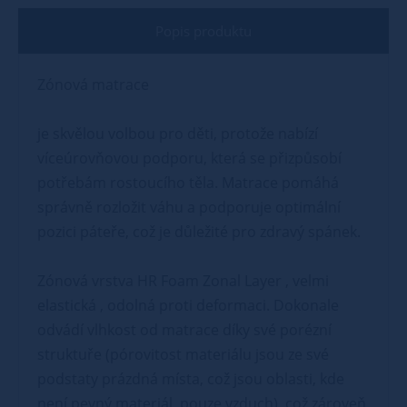
Popis produktu
Zónová matrace
je skvělou volbou pro děti, protože nabízí
víceúrovňovou podporu, která se přizpůsobí
potřebám rostoucího těla. Matrace pomáhá
správně rozložit váhu a podporuje optimální
pozici páteře, což je důležité pro zdravý spánek.
Zónová vrstva HR Foam Zonal Layer , velmi
elastická , odolná proti deformaci. Dokonale
odvádí vlhkost od matrace díky své porézní
struktuře (pórovitost materiálu jsou ze své
podstaty prázdná místa, což jsou oblasti, kde
není pevný materiál, pouze vzduch), což zároveň