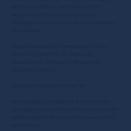
zajišťuje prodyšnost i při použití vnějších
nepromokavých ochranných podložek.
Rozdělená do zón se dokonale přizpůsobí tvaru
těla uživatele
Polyuretanová pěna s vynikající elasticitou a
pevností o výšce 9-10 cm. Matrace je
oboustranná - obě strany matrace tvoří
použitelnou plochu.
Schválení standardu Oko-Tex 100.
Antialergická, antimykotická. Vrstvy matrace
jsou spojeny s vodním lepidlem, které je pro tělo
dítěte bezpečné, díky čemuž lze matraci použít i
pro kojence.