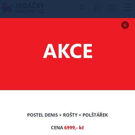
0
Zobrazit drobečkovou navigaci
MATRACE ZÓNOVÁ
KAIRA 160X70X10 CM
TIP
POSTEL DENIS + ROŠTY + POLŠTÁŘEK
CENA
6999,- kč