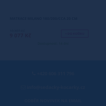
MATRACE MILANO 180/200/CCA 20 CM
10 807 Kč
+ DO KOŠÍKU
9 077 Kč
Dostupnost: 14 dní
+420 606 311 796
info@sedacky-kocarky.cz
ODBĚR NOVINEK NA EMAIL