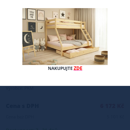
Oboustranná matrace s jádrem z 13 cm vysoké pěny a z jedné strany s 1 cm silnou kokosovou deskou. Středné tvrdá matrace. Potah: snímatelný a pratelný Výška: cca 16 cm Poznámky k použití: matrace by neměla ležet přímo na podlaze neskákejte na matraci deformace nové matrace do hloubky 2 cm je normální jev a nepředstavuje výrobní vadu matrace vyrábíme i v nestandardních rozměrech matraci doporučujeme otáčet alespoň jednou za dva měsíce všechny přírodní i umělé suroviny se vyznačují svou individuální vůní, která může být na začátku používání intenzivní
ZDE
NAKUPUJTE
Celý popis produktu
Výrobce: PKM
Cena s DPH
6 172 Kč
Cena bez DPH
5 101 Kč