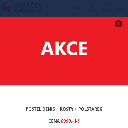
0
Zobrazit drobečkovou navigaci
MATRACE CONARY -
180/200/CCA 16 CM
POSTEL DENIS + ROŠTY + POLŠTÁŘEK
CENA
6999,- kč