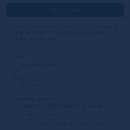
Popis produktu
Oboustranná matrace s jádrem z 13 cm vysoké pěny
a z jedné strany s 1 cm silnou kokosovou deskou.
Středné tvrdá matrace.
Potah:
snímatelný a pratelný
Výška:
cca 16 cm
Poznámky k použití:
matrace by neměla ležet přímo na podlaze
neskákejte na matraci
deformace nové matrace do hloubky 2 cm je