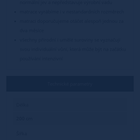
normální jev a nepředstavuje výrobní vadu
matrace vyrábíme i v nestandardních rozměrech
matraci doporučujeme otáčet alespoň jednou za
dva měsíce
všechny přírodní i umělé suroviny se vyznačují
svou individuální vůní, která může být na začátku
používání intenzivní
Technické parametry
Délka
200 cm
Šířka