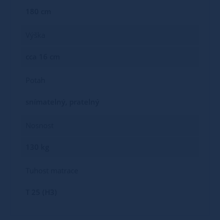
180 cm
Výška
cca 16 cm
Potah
snímatelný, pratelný
Nosnost
130 kg
Tuhost matrace
T 25 (H3)