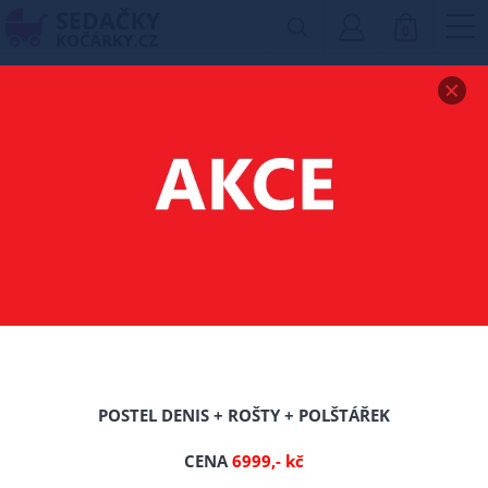
0
Zobrazit drobečkovou navigaci
MATRACE HARER -
180/200/CCA 19 CM
POSTEL DENIS + ROŠTY + POLŠTÁŘEK
CENA
6999,- kč