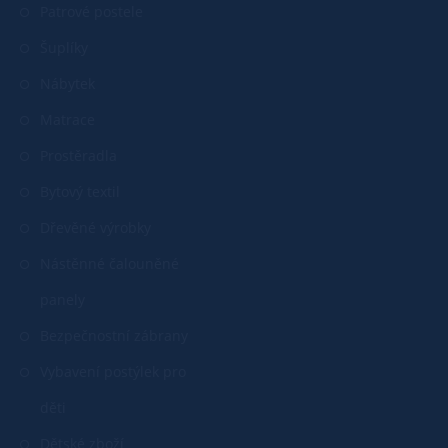
Patrové postele
Šuplíky
Nábytek
Matrace
Prostěradla
Bytový textil
Dřevěné výrobky
Nástěnné čalouněné
panely
Bezpečnostní zábrany
Vybavení postýlek pro
děti
Dětské zboží