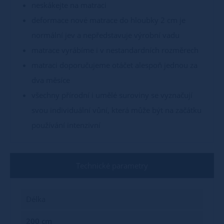
neskákejte na matraci
deformace nové matrace do hloubky 2 cm je
normální jev a nepředstavuje výrobní vadu
matrace vyrábíme i v nestandardních rozměrech
matraci doporučujeme otáčet alespoň jednou za
dva měsíce
všechny přírodní i umělé suroviny se vyznačují
svou individuální vůní, která může být na začátku
používání intenzivní
Technické parametry
Délka
200 cm