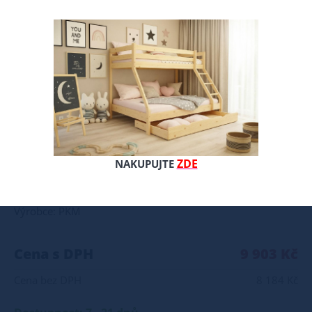
Matrace M11 jeboustranná, pružinovo-pěnová-kokosová matrace o dvou tvrdostech, tvrdá a středně tvrdá, vyrobená z taštičkových pružin Multipocket - 7 zón tvrdosti. Je pokrytá kokosovým plátem o tloušťce 1 cm z jedné strany a z druhe strany 2 cm silnou pěnou. Potah: snímatelný a pratelný Výška: cca 19 cm Poznámky k použití: matrace by neměla ležet přímo na podlaze neskákejte na matraci deformace nové matrace do hloubky 2 cm je normální jev a nepředstavuje výrobní vadu matrace vyrábíme i v nestandardních rozměrech matraci doporučujeme otáčet alespoň jednou za dva měsíce všechny přírodní i umělé suroviny se vyznačují svou individuální vůní, která může být na začátku používání intenzivní
ZDE
NAKUPUJTE
Celý popis produktu
Výrobce: PKM
Cena s DPH
9 903 Kč
Cena bez DPH
8 184 Kč