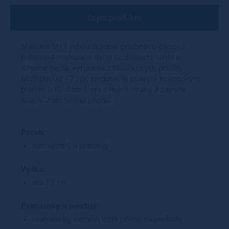
Popis produktu
Matrace M11 jeboustranná, pružinovo-pěnová-
kokosová matrace o dvou tvrdostech, tvrdá a
středně tvrdá, vyrobená z taštičkových pružin
Multipocket - 7 zón tvrdosti. Je pokrytá kokosovým
plátem o tloušťce 1 cm z jedné strany a z druhe
strany 2 cm silnou pěnou.
Potah:
snímatelný a pratelný
Výška:
cca 19 cm
Poznámky k použití:
matrace by neměla ležet přímo na podlaze