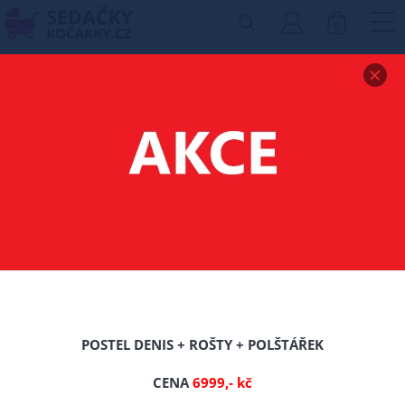
0
Zobrazit drobečkovou navigaci
MATRACE MYSTERIO
180/200/18 CM
-0%
Nové
POSTEL DENIS + ROŠTY + POLŠTÁŘEK
CENA
6999,- kč