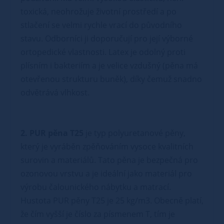
toxická, neohrožuje životní prostředí a po
stlačení se velmi rychle vrací do původního
stavu. Odborníci ji doporučují pro její výborné
ortopedické vlastnosti. Latex je odolný proti
plísním i bakteriím a je velice vzdušný (pěna má
otevřenou strukturu buněk), díky čemuž snadno
odvětrává vlhkost.
2. PUR pěna T25
je typ polyuretanové pěny,
který je vyráběn zpěňováním vysoce kvalitních
surovin a materiálů. Tato pěna je bezpečná pro
ozonovou vrstvu a je ideální jako materiál pro
výrobu čalounického nábytku a matrací.
Hustota PUR pěny T25 je 25 kg/m3. Obecně platí,
že čím vyšší je číslo za písmenem T, tím je