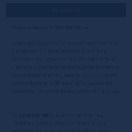
Popis produktu
Matrace Mysterio 180/200/18 cm.
Velice oblíbená matrace. Oboustranná matrace
s antibakteriálními vlastnostmi a rozdílnou
tuhostí stran. Latexová vrstva má antialergické
vlastnosti - neabsorbuje prach, proto je matrace
doporučena nejen pro alergiky. Spolu s vrstvou
vysoce elastické a HR pěny zajišťují pohodlný
spánek tím, že se dokonale přizpůsobí tvaru těla.
1. Latexová pěna
je komfortní, trvanlivá,
flexibilní a tvarově stálá i po mnoha letech
používání. Má velmi vysokou elasticitu, není