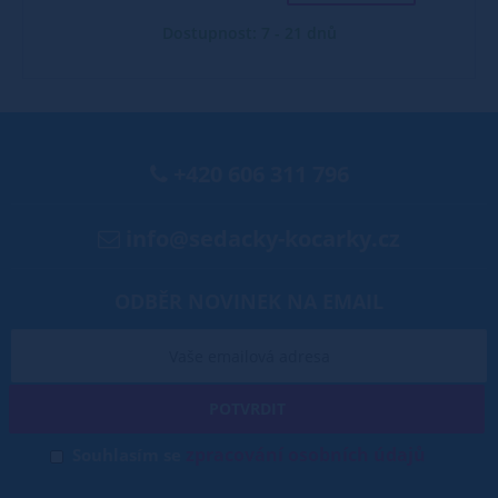
Dostupnost: 7 - 21 dnů
+420 606 311 796
info@sedacky-kocarky.cz
ODBĚR NOVINEK NA EMAIL
POTVRDIT
zpracování osobních údajů
Souhlasím se