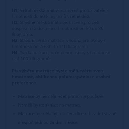
H1:
Velmi měkká matrace, určená pro uživatele s
hmotností do 60 kilogramů včetně dětí.
H2:
Středně měkká matrace, určená pro děti,
dospívající a dospělé o hmotnosti od 50 do 80
kilogramů.
H3:
Středně tvrdá matrace, vhodná pro osoby s
hmotností od 70-80 do 110 kilogramů.
H4:
Tvrdá matrace, určená pro osoby s hmotností
nad 100 kilogramů.
Při výběru matrace byste měli zvážit svou
hmotnost, oblíbenou polohu spánku a osobní
preference.
Matrace by neměla ležet přímo na podlaze.
Neměli byste skákat na matraci.
Matrace by měla být otočena lícem k zadní straně
alespoň jednou za dva měsíce.