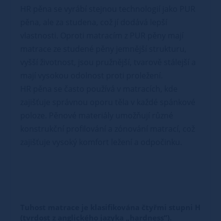
HR pěna se vyrábí stejnou technologií jako PUR
pěna, ale za studena, což jí dodává lepší
vlastnosti. Oproti matracím z PUR pěny mají
matrace ze studené pěny jemnější strukturu,
vyšší životnost, jsou pružnější, tvarově stálejší a
mají vysokou odolnost proti proležení.
HR pěna se často používá v matracích, kde
zajišťuje správnou oporu těla v každé spánkové
poloze. Pěnové materiály umožňují různé
konstrukční profilování a zónování matrací, což
zajišťuje vysoký komfort ležení a odpočinku.
Tuhost matrace je klasifikována čtyřmi stupni H
(tvrdost z anglického jazyka „hardness“).