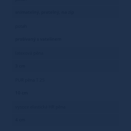
snímatelný, pratelný, na zip
potah
prošívaný s vatelínem
latexová pěna
3 cm
PUR pěna T 25
10 cm
vysoce elastická HR pěna
4 cm