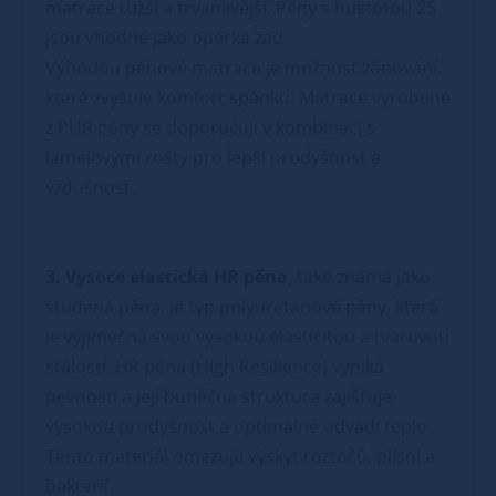
matrace tužší a trvanlivější. Pěny s hustotou 25
jsou vhodné jako opěrka zad.
Výhodou pěnové matrace je možnost zónování,
které zvyšuje komfort spánku. Matrace vyrobené
z PUR pěny se doporučují v kombinaci s
lamelovými rošty pro lepší prodyšnost a
vzdušnost.
3. Vysoce elastická HR pěna
, také známá jako
studená pěna, je typ polyuretanové pěny, která
je výjimečná svou vysokou elasticitou a tvarovou
stálostí. HR pěna (High Resilience) vyniká
pevností a její buněčná struktura zajišťuje
vysokou prodyšnost a optimálně odvádí teplo.
Tento materiál omezuje výskyt roztočů, plísní a
bakterií.