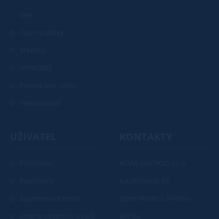
děti
Tipy na dárky
Mazlíčci
VÝPRODEJ
Postele bez roštu
Velkoobchod
UŽIVATEL
KONTAKTY
Přihlášení
ALMA OBCHOD s.r.o
Registrace
Na zbytkách 83
Zapomenuté heslo
Staré Město u Frýdku-
Změna osobních údajů
Místku