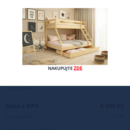
Matrace Mysterio 180/200/18 cm. Velice oblíbená matrace. Oboustranná matrace s antibakteriálními vlastnostmi a rozdílnou tuhostí stran. Latexová vrstva má antialergické vlastnosti - neabsorbuje prach, proto je matrace doporučena nejen pro alergiky. Spolu s vrstvou vysoce elastické a HR pěny zajišťují pohodlný spánek tím, že se dokonale přizpůsobí tvaru těla. 1. Latexová pěna je komfortní, trvanlivá, flexibilní a tvarově stálá i po mnoha letech používání. Má velmi vysokou elasticitu, není toxická, neohrožuje životní prostředí a po stlačení se velmi rychle vrací do původního stavu. Odborníci ji doporučují pro její výborné ortopedické vlastnosti. Latex je odolný proti plísním i bakteriím a je velice vzdušný (pěna má otevřenou strukturu buněk), díky čemuž snadno odvětrává vlhkost. 2. PUR pěna T25 je typ polyuretanové pěny, který je vyráběn zpěňováním vysoce kvalitních surovin a materiálů. Tato pěna je bezpečná pro ozonovou vrstvu a je ideální jako materiál pro výrobu čalounického nábytku a matrací. Hustota PUR pěny T25 je 25 kg/m3. Obecně platí, že čím vyšší je číslo za písmenem T, tím je matrace tužší a trvanlivější. Pěny s hustotou 25 jsou vhodné jako opěrka zad. Výhodou pěnové matrace je možnost zónování, které zvyšuje komfort spánku. Matrace vyrobené z PUR pěny se doporučují v kombinaci s lamelovými rošty pro lepší prodyšnost a vzdušnost. 3. Vysoce elastická HR pěna, také známá jako studená pěna, je typ polyuretanové pěny, která je výjimečná svou vysokou elasticitou a tvarovou stálostí. HR pěna (High Resilience) vyniká pevností a její buněčná struktura zajišťuje vysokou prodyšnost a optimálně odvádí teplo. Tento materiál omezuje výskyt roztočů, plísní a bakterií. HR pěna se vyrábí stejnou technologií jako PUR pěna, ale za studena, což jí dodává lepší vlastnosti. Oproti matracím z PUR pěny mají matrace ze studené pěny jemnější strukturu, vyšší životnost, jsou pružnější, tvarově stálejší a mají vysokou odolnost proti proležení. HR pěna se často používá v matracích, kde zajišťuje správnou oporu těla v každé spánkové poloze. Pěnové materiály umožňují různé konstrukční profilování a zónování matrací, což zajišťuje vysoký komfort ležení a odpočinku. Tuhost matrace je klasifikována čtyřmi stupni H (tvrdost z anglického jazyka „hardness“). H1: Velmi měkká matrace, určená pro uživatele s hmotností do 60 kilogramů včetně dětí. H2: Středně měkká matrace, určená pro děti, dospívající a dospělé o hmotnosti od 50 do 80 kilogramů. H3: Středně tvrdá matrace, vhodná pro osoby s hmotností od 70-80 do 110 kilogramů. H4: Tvrdá matrace, určená pro osoby s hmotností nad 100 kilogramů. Při výběru matrace byste měli zvážit svou hmotnost, oblíbenou polohu spánku a osobní preference. Matrace by neměla ležet přímo na podlaze. Neměli byste skákat na matraci. Matrace by měla být otočena lícem k zadní straně alespoň jednou za dva měsíce. Všechny přírodní i umělé suroviny mají svou individuální vůni, která může být na začátku používání intenzivní. Případná reklamace může být zamítnuta z důvodu znečištění matrace. Matrace je považována za předmět pro osobní potřebu. Deformace nové matrace do hloubky 2 cm jsou normálním jevem a nepředstavují výrobní vadu. Matrace vyrábíme i v nestandardních rozměrech.
ZDE
NAKUPUJTE
Celý popis produktu
Výrobce: PKM
Cena s DPH
8 599 Kč
Cena bez DPH
7 107 Kč