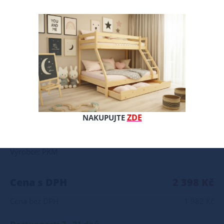
Matrace M20 je oboustranná pěnová matrace o střední tvrdosti. Potah: snímatelný a pratelný Výška: cca 15 cm Poznámky k použití: matrace by neměla ležet přímo na podlaze neskákejte na matraci deformace nové matrace do hloubky 2 cm je normální jev a nepředstavuje výrobní vadu matrace vyrábíme i v nestandardních rozměrech matraci doporučujeme otáčet alespoň jednou za dva měsíce všechny přírodní i umělé suroviny se vyznačují svou individuální vůní, která může být na začátku používání intenzivní
ZDE
NAKUPUJTE
Celý popis produktu
Výrobce: PKM
Cena s DPH
2 398 Kč
Cena bez DPH
1 982 Kč