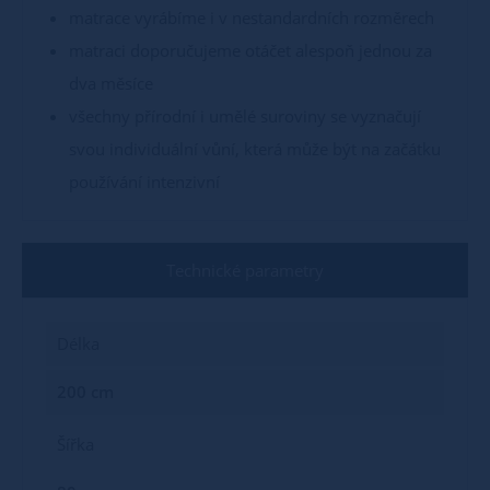
matrace vyrábíme i v nestandardních rozměrech
matraci doporučujeme otáčet alespoň jednou za
dva měsíce
všechny přírodní i umělé suroviny se vyznačují
svou individuální vůní, která může být na začátku
používání intenzivní
Technické parametry
Délka
200 cm
Šířka