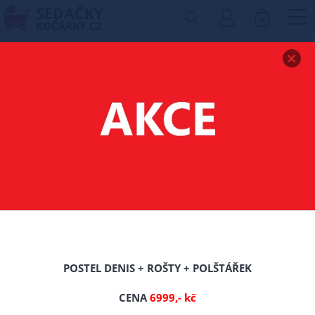
0
Zobrazit drobečkovou navigaci
MATRACE KALAPA -
80/200/CCA 15 CM
-0%
POSTEL DENIS + ROŠTY + POLŠTÁŘEK
CENA
6999,- kč