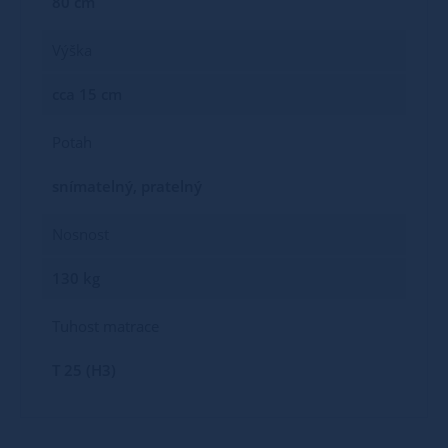
80 cm
Výška
cca 15 cm
Potah
snímatelný, pratelný
Nosnost
130 kg
Tuhost matrace
T 25 (H3)