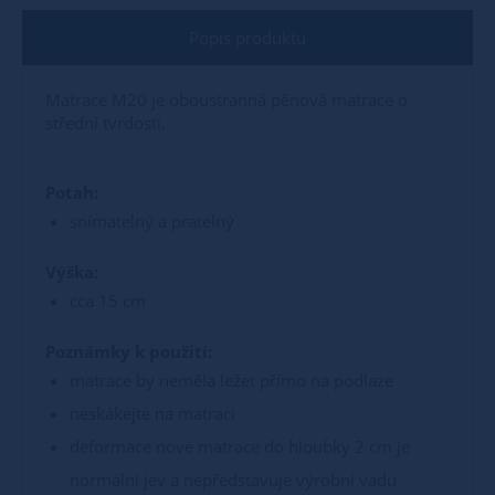
Popis produktu
Matrace M20 je oboustranná pěnová matrace o
střední tvrdosti.
Potah:
snímatelný a pratelný
Výška:
cca 15 cm
Poznámky k použití:
matrace by neměla ležet přímo na podlaze
neskákejte na matraci
deformace nové matrace do hloubky 2 cm je
normální jev a nepředstavuje výrobní vadu