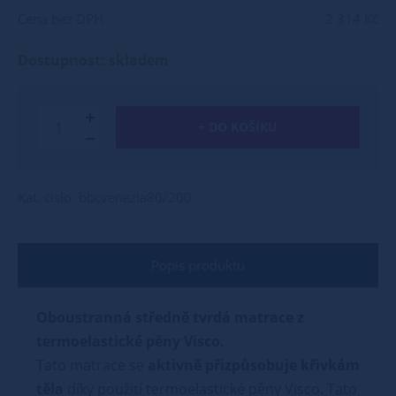
Cena bez DPH
2 314 Kč
Dostupnost: skladem
+ DO KOŠÍKU
Kat. číslo: bbcvenezia80/200
Popis produktu
Oboustranná středně tvrdá matrace z
termoelastické pěny Visco.
Tato matrace se
aktivně přizpůsobuje křivkám
těla
díky použití termoelastické pěny Visco. Tato