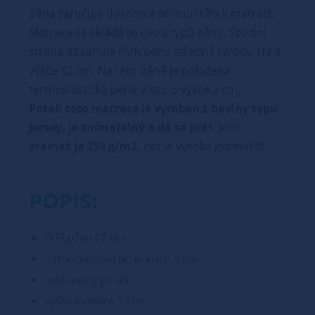
pěna zaručuje dokonalé přilnutí těla k matraci.
Matrace se skládá ze dvou typů pěny. Spodní
strana obsahuje PUR pěnu středně tvrdou H3 o
výšce 12 cm. Na této pěně je položena
termoelastická pěna Visco o výšce 3 cm.
Potah této matrace je vyroben z bavlny typu
Jersey, je snímatelný a dá se prát
. Jeho
gramáž je 250 g/m2,
což je vysoká gramáž!!!!!
POPIS:
PUR pěna 12 cm
termoelastická pěna Visco 3 cm
snímatelný potah
výška matrace 15 cm