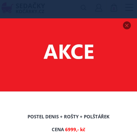
0
Zobrazit drobečkovou navigaci
MATRACE
TERMOELASTICKÁ
VENEZIA 80X200 CM
-16%
POSTEL DENIS + ROŠTY + POLŠTÁŘEK
CENA
6999,- kč