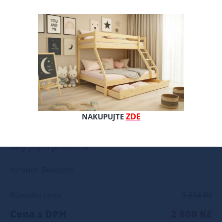
ZDE
NAKUPUJTE
Oboustranná středně tvrdá matrace z termoelastické pěny Visco. Tato matrace se aktivně přizpůsobuje křivkám těla díky použití termoelastické pěny Visco. Tato pěna zaručuje dokonalé přilnutí těla k matraci. Matrace se skládá ze dvou typů pěny. Spodní strana obsahuje PUR pěnu středně tvrdou H3 o výšce 12 cm. Na této pěně je položena termoelastická pěna Visco o výšce 3 cm. Potah této matrace je vyroben z bavlny typu Jersey, je snímatelný a dá se prát. Jeho gramáž je 250 g/m2, což je vysoká gramáž!!!!! Popis: PUR pěna 12 cm termoelastická pěna Visco 3 cm snímatelný potah výška matrace 15 cm oboustranná matrace vysoká pevnost a odolnost proti deformacím
Celý popis produktu
Výrobce: Bebecom
Původní cena
3 334 Kč
Cena s DPH
2 800 Kč