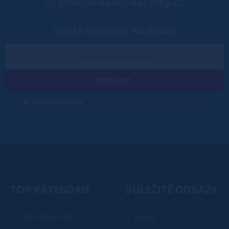
info@sedacky-kocarky.cz
ODBĚR NOVINEK NA EMAIL
POTVRDIT
zpracování osobních údajů
Souhlasím se
TOP KATEGORIE
DŮLEŽITÉ ODKAZY
TOP CENA V ČR
O nás