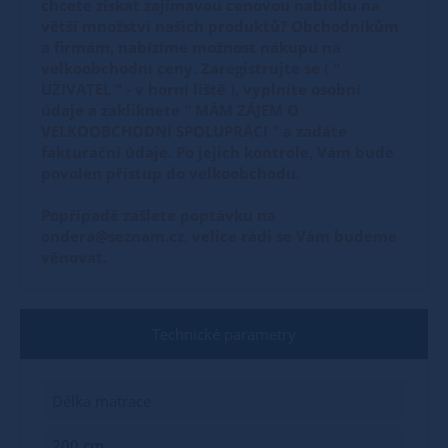
chcete získat zajímavou cenovou nabídku na
větší množství našich produktů? Obchodníkům
a firmám, nabízíme možnost nákupu na
velkoobchodní ceny. Zaregistrujte se ( "
UŽIVATEL " - v horní liště ), vyplníte osobní
údaje a zakliknete " MÁM ZÁJEM O
VELKOOBCHODNÍ SPOLUPRÁCI " a zadáte
fakturační údaje. Po jejich kontrole, Vám bude
povolen přístup do velkoobchodu.
Popřípadě zašlete poptávku na
ondera@seznam.cz, velice rádi se Vám budeme
věnovat.
Technické parametry
Délka matrace
200 cm