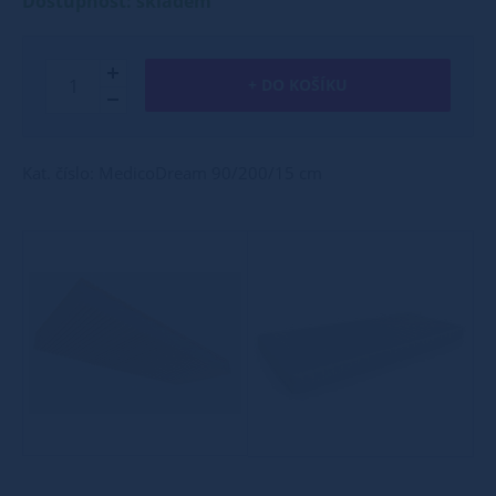
Dostupnost: skladem
+ DO KOŠÍKU
Kat. číslo: MedicoDream 90/200/15 cm