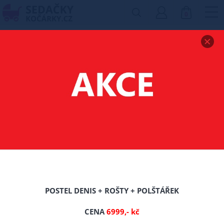
0
Zobrazit drobečkovou navigaci
MATRACE MEDICO
DREAM 90X200X14 CM
-0%
TIP
POSTEL DENIS + ROŠTY + POLŠTÁŘEK
CENA
6999,- kč