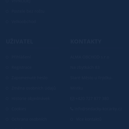
VÝPRODEJ
Postele bez roštu
Velkoobchod
UŽIVATEL
KONTAKTY
Přihlášení
ALMA OBCHOD s.r.o
Registrace
Na zbytkách 83
Zapomenuté heslo
Staré Město u Frýdku-
Změna osobních údajů
Místku
Historie objednávek
+420 727 877 380
Cookies
info@sedacky-kocarky.cz
Ochrana osobních
Více kontaktů