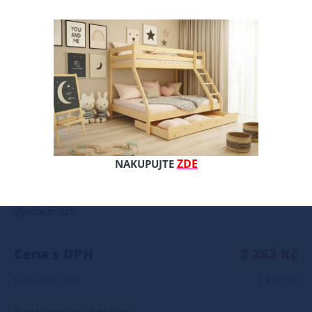
Zónová matrace Medico Dream Pokud hledáte matraci, která Vám zajistí pohodlný a zdravý spánek, můžete doporučit matraci Medico Dream s profilací. Tato matrace je ověřenou kombinací Visco pěny, tzv. líné pěny a PUR pěny o střední tuhosti T25. Matrace se dokonale přizpůsobí tvaru Vašeho těla a podpoří správnou polohu páteře. Profilace matrace zajišťuje optimální rozložení tlaku a prokrvení jednotlivých částí těla zlepšuje její odvětrání a zabraňuje tvorbě plísní a bakterií. Matrace má také snímatelný a pratelný potah, který je opatřen zipem, pro snadnější manipulaci při praní a lze jej prát na 60 °C, což zvyšuje hygienu a životnost matrace. Matrace je vhodná pro osoby s hmotností do 120 kg a pro všechny typy postelových roštů. Matraci nabízíme v různých rozměrech i výškách, podle Vašich potřeb. Pokud si chcete dopřát kvalitní a komfortní spánek, neváhejte a objednejte si tuto kvalitní matraci. Složení: 1. PUR pěna T25 s zónovou profilací PUR pěna T25 představuje ideální materiál, kde je klíčová rovnováha mezi pohodlím a pevností. S hustotou 25 kg/m³ nabízí střední tuhost a dobrou nosnost, díky čemuž je oblíbeným a vyhledávaným materiálem. Střední tuhost (T25) – vhodná pro nejširší spektrum obyvatelstva Dobrá tvarová stálost – pěna dlouhodobě drží svůj tvar Prodyšnost – zajišťuje příjemné klima při používání 2. Visco pěna T2830 – líná pěna Tato špičková paměťová pěna se přizpůsobuje tvaru vašeho těla s naprostou přesností a poskytuje podporu přesně tam, kde ji nejvíce potřebujete. Hustota 28 kg/m³ a tuhost 30 představují ideální rovnováhu mezi měkkostí a oporou – pro klidný spánek bez přetáčení a bolestí zad. Proč si vybrat právě T2830? Perfektní přizpůsobení tělu – reaguje na tlak a teplotu, rozkládá váhu rovnoměrně Odlehčení kloubům a páteři – ideální pro osoby s bolestmi zad, ramen či kyčlí Prémiový spánek každou noc – eliminuje tlakové body a zlepšuje krevní oběh Dlouhá životnost – pěna si zachovává své vlastnosti i po letech používání Antialergenní a hygienická – vhodná i pro alergiky 3. Matrace je navržena s důrazem na komfort i hygienu. Integrované odvzdušňovací kanálky zajišťují efektivní proudění vzduchu uvnitř jádra, díky čemuž matrace doslova „dýchá“ – odvádí přebytečnou vlhkost a pomáhá udržovat příjemné a svěží spánkové klima po celou noc. Skvělý poměr CENA/VÝKON Doporučujeme k tomuto produktu dokoupit: Postel - nakupujte - ZDE Prostěradla - nakupujte - ZDE Úložný prostor - nakupujte - ZDE Noční stolky, komody atd. - nakupujte - ZDE Přikrývky, polštáře, chrániče, toppery - nakupujte - ZDE Máte zájem o velkoobchodní spolupráci? Nebo chcete získat zajímavou cenovou nabídku na větší množství našich produktů? Obchodníkům a firmám, nabízíme možnost nákupu na velkoobchodní ceny. Zaregistrujte se ( " UŽIVATEL " - v horní liště ), vyplníte osobní údaje a zakliknete " MÁM ZÁJEM O VELKOOBCHODNÍ SPOLUPRÁCI " a zadáte fakturační údaje. Po jejich kontrole, Vám bude povolen přístup do velkoobchodu. Popřípadě zašlete poptávku na ondera@seznam.cz, velice rádi se Vám budeme věnovat.
ZDE
NAKUPUJTE
Celý popis produktu
Výrobce: Act
Cena s DPH
2 263 Kč
Cena bez DPH
1 870 Kč