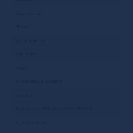
Šířka matrace
90 cm
Výška matrace
cca 14 cm
Potah
snímatelný a pratelný
Materiál
Profilovaná PUR pěna T25 + VP2830
Tuhost matrace