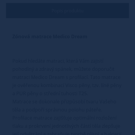
Popis produktu
Zónová matrace Medico Dream
Pokud hledáte matraci, která Vám zajistí
pohodlný a zdravý spánek, můžete doporučit
matraci Medico Dream s profilací. Tato matrace
je ověřenou kombinací Visco pěny, tzv. líné pěny
a PUR pěny o střední tuhosti T25.
Matrace se dokonale přizpůsobí tvaru Vašeho
těla a podpoří správnou polohu páteře.
Profilace matrace zajišťuje optimální rozložení
tlaku a prokrvení jednotlivých částí těla zlepšuje
její odvětrání a zabraňuje tvorbě plísní a bakterií.