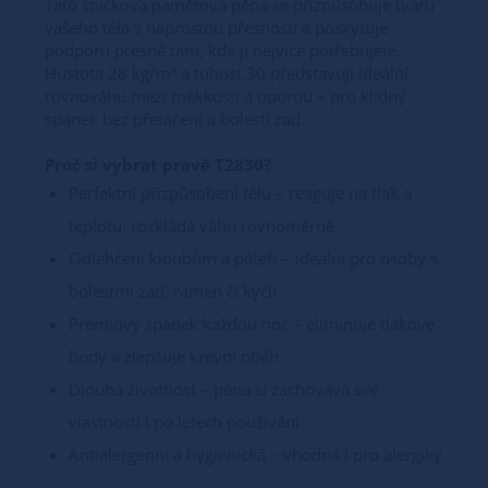
Tato špičková paměťová pěna se přizpůsobuje tvaru
vašeho těla s naprostou přesností a poskytuje
podporu přesně tam, kde ji nejvíce potřebujete.
Hustota 28 kg/m³ a tuhost 30 představují ideální
rovnováhu mezi měkkostí a oporou – pro klidný
spánek bez přetáčení a bolestí zad.
Proč si vybrat právě T2830?
Perfektní přizpůsobení tělu – reaguje na tlak a
teplotu, rozkládá váhu rovnoměrně
Odlehčení kloubům a páteři – ideální pro osoby s
bolestmi zad, ramen či kyčlí
Prémiový spánek každou noc – eliminuje tlakové
body a zlepšuje krevní oběh
Dlouhá životnost – pěna si zachovává své
vlastnosti i po letech používání
Antialergenní a hygienická – vhodná i pro alergiky