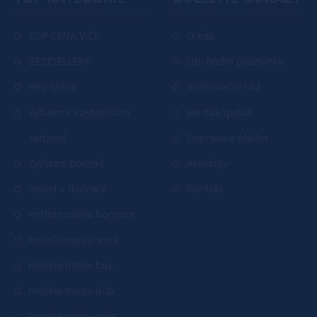
TOP CENA V ČR
O nás
BESTSELLERY
Obchodní podmínky
Hity týdne
Reklamační řád
Vybavení ubytovacích
Jak nakupovat
zařízení
Doprava a platba
Zvýšené postele
Aktuality
Postel + matrace
Kontakt
Postele masiv borovice
Postele masiv smrk
Postele masiv buk
Postele masiv dub
Postele masiv olše