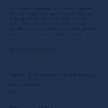
3. Matrace je navržena s důrazem na komfort i
hygienu. Integrované odvzdušňovací kanálky
zajišťují efektivní proudění vzduchu uvnitř
jádra, díky čemuž matrace doslova „dýchá“ –
odvádí přebytečnou vlhkost a pomáhá udržovat
příjemné a svěží spánkové klima po celou noc.
Skvělý poměr CENA/VÝKON
Doporučujeme k tomuto produktu dokoupit:
Postel - nakupujte -
ZDE
Prostěradla - nakupujte -