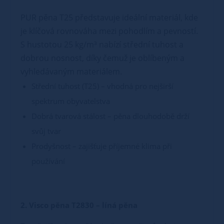
PUR pěna T25 představuje ideální materiál, kde
je klíčová rovnováha mezi pohodlím a pevností.
S hustotou 25 kg/m³ nabízí střední tuhost a
dobrou nosnost, díky čemuž je oblíbeným a
vyhledávaným materiálem.
Střední tuhost (T25) – vhodná pro nejširší
spektrum obyvatelstva
Dobrá tvarová stálost – pěna dlouhodobě drží
svůj tvar
Prodyšnost – zajišťuje příjemné klima při
používání
2. Visco pěna T2830 – líná pěna