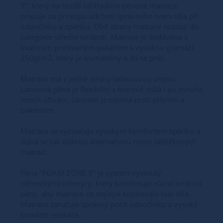
9", který na rozdíl od tradiční pěnové matrace
pracuje na principu udržení správného tvaru těla při
odpočinku a spánku. Obě strany matrace spadají do
kategorie střední tvrdosti. Matrace je dodávána s
kvalitním prošívaným potahem s vysokou gramáží
250g/m2, který je snímatelný a dá se prát.
Matrace má z jedné strany latexouvou vrstvu.
Latexová pěna je flexibilní a tvarově stálá i po mnoha
letech užívání, zároveň je odolná proti plísním a
bakteriím.
Matrace se vyznačuje vysokým komfortem spánku a
stává se tak dobrou alternativou místo taštičkových
matrací.
Pěna "FOAM ZONE 9" je systém vyvinutý
německými inženýry, který kombinuje různé tvrdosti
pěny, aby matrace co nejlépe kopírovala tvar těla.
Matrace zaručuje správný pocit odpočinku a vysoký
komfort relaxace.