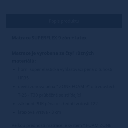
Popis produktu
Matrace SUPERFLEX 9 zón + latex
Matrace je vyrobena ze čtyř různých
materiálů:
horní super elastická vyhlazovací pěna o tuhosti
HR35
devíti zónová pěna " ZONE FOAM 9" o trvdostech
T-25 - T30 průběžně se střídající
základní PUR pěna o střední tvrdosti T22
latexová vrstva - 3 cm
Velkou předností matrace je systém " FOAM ZONE