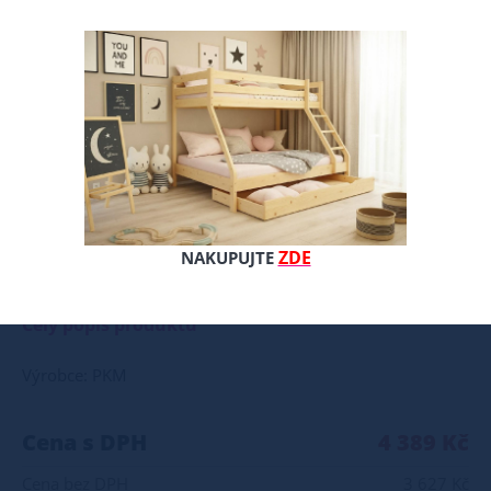
ZDE
NAKUPUJTE
Matrace SUPERFLEX 9 zón + latex Matrace je vyrobena ze čtyř různých materiálů: horní super elastická vyhlazovací pěna o tuhosti HR35 devíti zónová pěna " ZONE FOAM 9" o trvdostech T-25 - T30 průběžně se střídající základní PUR pěna o střední tvrdosti T22 latexová vrstva - 3 cm Velkou předností matrace je systém " FOAM ZONE 9", který na rozdíl od tradiční pěnové matrace pracuje na principu udržení správného tvaru těla při odpočinku a spánku. Obě strany matrace spadají do kategorie střední tvrdosti. Matrace je dodávána s kvalitním prošívaným potahem s vysokou gramáží 250g/m2, který je snímatelný a dá se prát. Matrace má z jedné strany latexouvou vrstvu. Latexová pěna je flexibilní a tvarově stálá i po mnoha letech užívání, zároveň je odolná proti plísním a bakteriím. Matrace se vyznačuje vysokým komfortem spánku a stává se tak dobrou alternativou místo taštičkových matrací. Pěna "FOAM ZONE 9" je systém vyvinutý německými inženýry, který kombinuje různé tvrdosti pěny, aby matrace co nejlépe kopírovala tvar těla. Matrace zaručuje správný pocit odpočinku a vysoký komfort relaxace. Matrace se vyrábí ve třech barevných provedeních jádra, přičemž tato barevná provedení nemají vliv na tvrdost ani další užitné vlastnosti matrace. Výška matrace je kolem 16 cm.
Celý popis produktu
Výrobce: PKM
Cena s DPH
4 389 Kč
Cena bez DPH
3 627 Kč