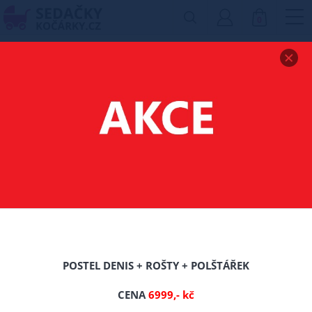
0
Zobrazit drobečkovou navigaci
MATRACE SUPER-FLEX
9 ZÓN + LATEX -
90X200/CCA 16 CM
-0%
TIP
POSTEL DENIS + ROŠTY + POLŠTÁŘEK
Nové
CENA
6999,- kč