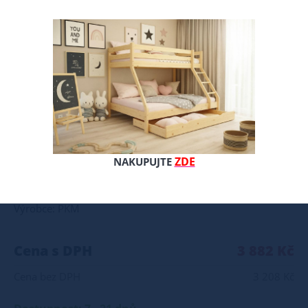
Tato matrace M22 je z obou stran pokryta kokosovým plátem o tloušťce 1 cm, mezi kterými je 13 cm vysoká pěna. Matrace je ve střední tvrdosti. Potah: snímatelný a pratelný Výška: cca 17 cm Poznámky k použití: matrace by neměla ležet přímo na podlaze neskákejte na matraci deformace nové matrace do hloubky 2 cm je normální jev a nepředstavuje výrobní vadu matrace vyrábíme i v nestandardních rozměrech matraci doporučujeme otáčet alespoň jednou za dva měsíce všechny přírodní i umělé suroviny se vyznačují svou individuální vůní, která může být na začátku používání intenzivní
ZDE
NAKUPUJTE
Celý popis produktu
Výrobce: PKM
Cena s DPH
3 882 Kč
Cena bez DPH
3 208 Kč