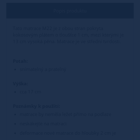
Popis produktu
Tato matrace M22 je z obou stran pokryta
kokosovým plátem o tloušťce 1 cm, mezi kterými je
13 cm vysoká pěna. Matrace je ve střední tvrdosti.
Potah:
snímatelný a pratelný
Výška:
cca 17 cm
Poznámky k použití:
matrace by neměla ležet přímo na podlaze
neskákejte na matraci
deformace nové matrace do hloubky 2 cm je