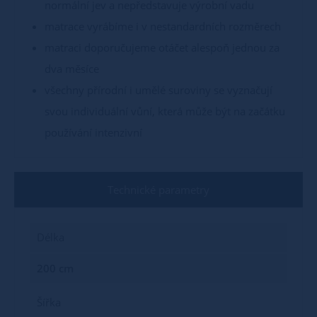
normální jev a nepředstavuje výrobní vadu
matrace vyrábíme i v nestandardních rozměrech
matraci doporučujeme otáčet alespoň jednou za
dva měsíce
všechny přírodní i umělé suroviny se vyznačují
svou individuální vůní, která může být na začátku
používání intenzivní
Technické parametry
Délka
200 cm
Šířka