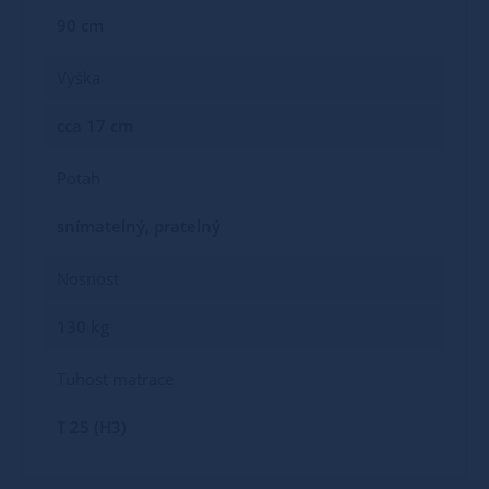
90 cm
Výška
cca 17 cm
Potah
snímatelný, pratelný
Nosnost
130 kg
Tuhost matrace
T 25 (H3)