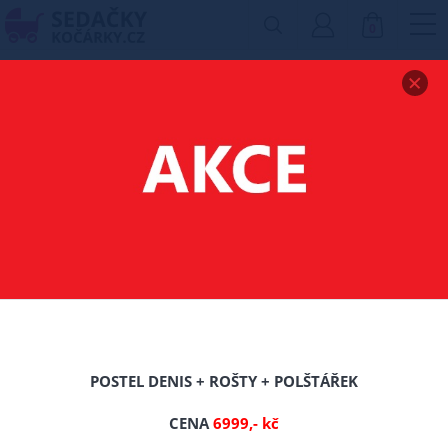
0
Zobrazit drobečkovou navigaci
MATRACE TUNES -
90/200/CCA 17 CM
POSTEL DENIS + ROŠTY + POLŠTÁŘEK
CENA
6999,- kč