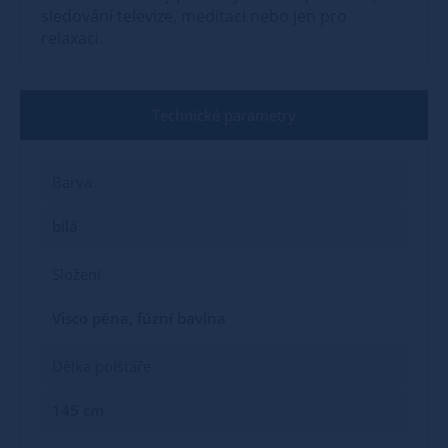
sledování televize, meditaci nebo jen pro
relaxaci.
Technické parametry
Barva
bílá
Složení
Visco pěna, fúzní bavlna
Délka polštáře
145 cm