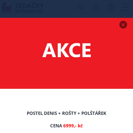
0
Zobrazit drobečkovou navigaci
TĚHOTENSKÝ
POLŠTÁŘ VE TVARU J
VELIKOST L
-0%
TIP
POSTEL DENIS + ROŠTY + POLŠTÁŘEK
Nové
CENA
6999,- kč