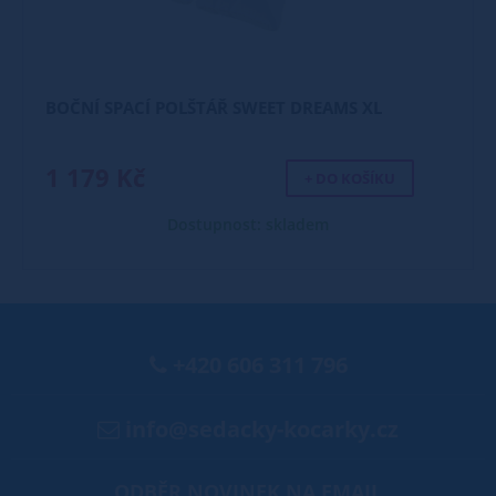
BOČNÍ SPACÍ POLŠTÁŘ SWEET DREAMS XL
1 179 Kč
+ DO KOŠÍKU
Dostupnost: skladem
+420 606 311 796
info@sedacky-kocarky.cz
ODBĚR NOVINEK NA EMAIL