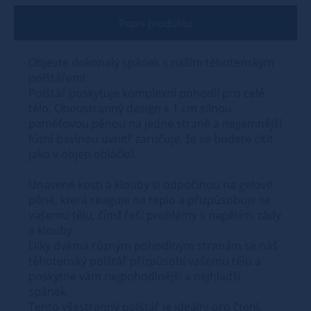
Popis produktu
Objevte dokonalý spánek s naším těhotenským
polštářem!
Polštář poskytuje komplexní pohodlí pro celé
tělo. Oboustranný design s 1 cm silnou
paměťovou pěnou na jedné straně a nejjemnější
fúzní bavlnou uvnitř zaručuje, že se budete cítit
jako v objetí obláčků.
Unavené kosti a klouby si odpočinou na gelové
pěně, která reaguje na teplo a přizpůsobuje se
vašemu tělu, čímž řeší problémy s napětím, zády
a klouby.
Díky dvěma různým pohodlným stranám se náš
těhotenský polštář přizpůsobí vašemu tělu a
poskytne vám nejpohodlnější a nejhladší
spánek.
Tento všestranný polštář je ideální pro čtení,