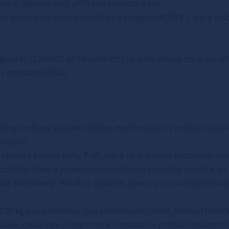
rovice. Mezery mezi příčkami jsou cca 8 cm.
t dokoupení druhého roštu ( v kategorii ROŠTY ), který vlo
postelí (120x200 až 180x200 cm) se ještě vkládá tzv. pátá s
i montážní klička.
lný a zdravý spánek, můžete zvolit matraci s profilací a tuh
popisu.
 vyrobena z kvalitní pěny PUR, která se dokonale přizpůsobí 
zložení tlaku a prokrvení jednotlivých částí těla zlepšuje jej
aké snímatelný. Potah je opatřen zipem, pro snadnější manipul
20 kg a pro všechny typy postelových roštů. Matraci nabíz
ánek, neváhejte a objednejte si matraci s profilací a tuhostí