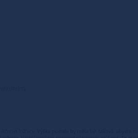
 NAKUPUJTE -
nkčnost ložnice. Výška postele by měla být taková, abyste m
 ložnice. V naší nabídce naleznete i postele zvýšené. To je 