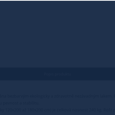
Popis produktu
ována bezbarvým ekologicky a zdravotně nezávadným lakem. P
 pevnost a stabilitu.
ky 120x200 až 180x200 cm) je celková nosnost 240 kg. Rošt p