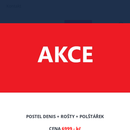
Kontakt
HLEDAT
POSTEL + MATRACE
120X200 CM POSTELE S MATRACÍ
 AGATA 120X200 CM - BÍLÁ + MATRACE OPTIMAL 10 CM + ROŠT ZDARMA
0X200 CM - BÍLÁ + MA
MA
POSTEL DENIS + ROŠTY + POLŠTÁŘEK
CENA
6999,- kč