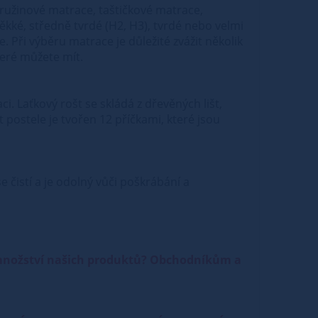
pružinové matrace, taštičkové matrace,
kké, středně tvrdé (H2, H3), tvrdé nebo velmi
. Při výběru matrace je důležité zvážit několik
teré můžete mít.
i. Laťkový rošt se skládá z dřevěných lišt,
t postele je tvořen 12 příčkami, které jsou
 čistí a je odolný vůči poškrábání a
 množství našich produktů? Obchodníkům a