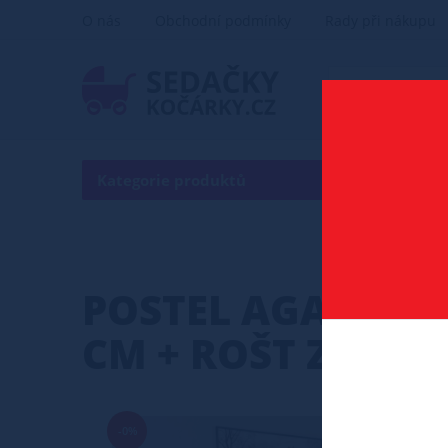
O nás
Obchodní podmínky
Rady při nákupu
Kategorie produktů
POSTEL
POSTEL AGATA 12
CM + ROŠT ZDAR
-0%