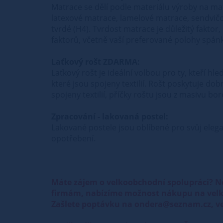
Matrace se dělí podle materiálu výroby na ma
latexové matrace, lamelové matrace, sendvičo
tvrdé (H4). Tvrdost matrace je důležitý faktor
faktorů, včetně vaší preferované polohy spánk
Laťkový rošt ZDARMA:
Laťkový rošt je ideální volbou pro ty, kteří hl
které jsou spojeny textilií. Rošt poskytuje do
spojeny textilií, příčky roštu jsou z masivu b
Zpracování - lakovaná postel:
Lakované postele jsou oblíbené pro svůj elega
opotřebení.
Máte zájem o velkoobchodní spolupráci? N
firmám, nabízíme možnost nákupu na velk
Zašlete poptávku na ondera@seznam.cz, ve