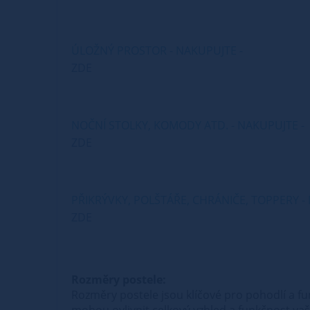
ÚLOŽNÝ PROSTOR - NAKUPUJTE -
ZDE
NOČNÍ STOLKY, KOMODY ATD. - NAKUPUJTE -
ZDE
PŘIKRÝVKY, POLŠTÁŘE, CHRÁNIČE, TOPPERY -
ZDE
Rozměry postele:
Rozměry postele jsou klíčové pro pohodlí a fu
mohou ovlivnit celkový vzhled a funkčnost vaší