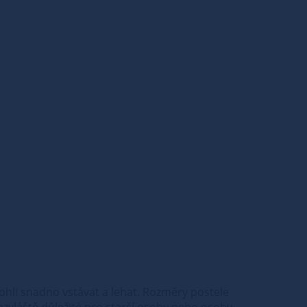
ohli snadno vstávat a lehat. Rozměry postele
obzvláště důležité pro starší osoby nebo osoby