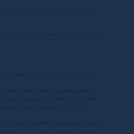
žíte do mezer roštu prvního, tím získáme 24
tředová noha, která středem postele podpírá v
ostí střední T 25. Tato matrace má několik
tvaru vašeho těla a podpoří správnou polohu
í odvětrání a zabraňuje tvorbě plísní a bakterií.
aci při praní a lze jej prát na 60 °C, což
íme v různých rozměrech podle Vašich potřeb.
 střední T 25. Tato matrace vám zajistí zdravou