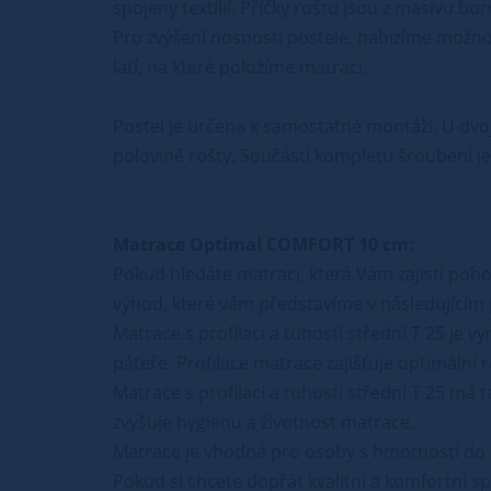
spojeny textílií. Příčky roštu jsou z masivu bo
Pro zvýšení nosnosti postele, nabízíme možnos
latí, na které položíme matraci.
Postel je určena k samostatné montáži. U dvoj
polovině rošty. Součástí kompletu šroubení je 
Matrace Optimal COMFORT 10 cm:
Pokud hledáte matraci, která Vám zajistí pohod
výhod, které vám představíme v následujícím 
Matrace s profilací a tuhostí střední T 25 je
páteře. Profilace matrace zajišťuje optimální ro
Matrace s profilací a tuhostí střední T 25 má t
zvyšuje hygienu a životnost matrace.
Matrace je vhodná pro osoby s hmotností do 1
Pokud si chcete dopřát kvalitní a komfortní sp