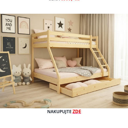
Celý popis produktu
Výrobce: Postylky-postele
Cena s DPH
Cena bez DPH
Dostupnost: skladem
Kat. číslo: Agata 120 bílá + O
ZDE
NAKUPUJTE