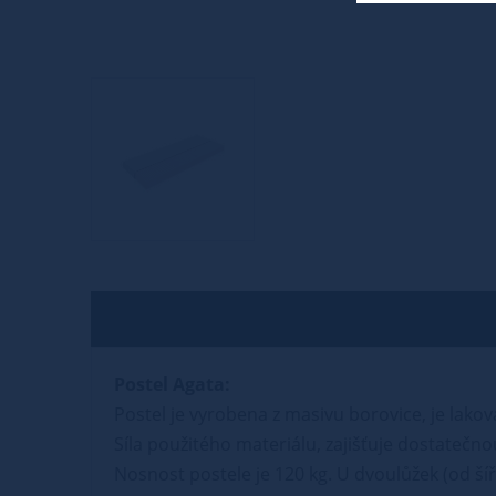
Postel Agata:
Postel je vyrobena z masivu borovice, je lak
Síla použitého materiálu, zajišťuje dostatečnou
Nosnost postele je 120 kg. U dvoulůžek (od šíř