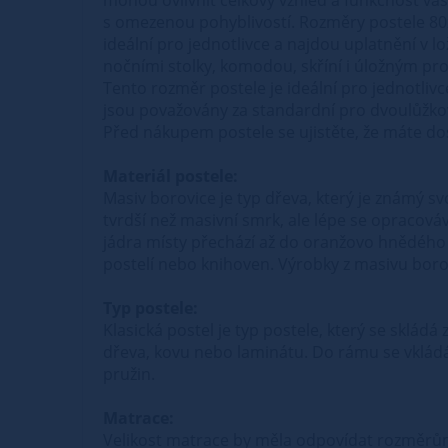
s omezenou pohyblivostí. Rozměry postele 80
ideální pro jednotlivce a najdou uplatnění v l
nočními stolky, komodou, skříní i úložným p
Tento rozměr postele je ideální pro jednotliv
jsou považovány za standardní pro dvoulůžko
Před nákupem postele se ujistěte, že máte dost
Materiál postele:
Masiv borovice je typ dřeva, který je známý s
tvrdší než masivní smrk, ale lépe se opracová
jádra místy přechází až do oranžovo hnědého 
postelí nebo knihoven. Výrobky z masivu borovi
Typ postele:
Klasická postel je typ postele, který se sklád
dřeva, kovu nebo laminátu. Do rámu se vkládá
pružin.
Matrace:
Velikost matrace by měla odpovídat rozměrů