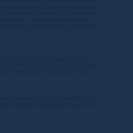
 pro jednolůžko. Tyto rozměry postele jsou
ch. Námi nabízené postele, lze doplnit matrací,
považovány za velmi komfortní jednolůžka.
abízí. Rozměry postele 160x200 cm a 180x200 cm
o se řadí mezi měkké dřeviny. Je o malinko
esbou. Má světlou barvu, která díky obsahu
án v nábytkářství, například pro výrobu
e může být vyroben z různých materiálů, včetně
ůzných materiálů, včetně pěny, latexu nebo