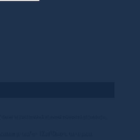
ostel si zachovává si svou původní strukturu.
ostele je tvořen 12 příčkami, které jsou