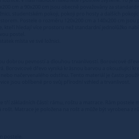
x200 cm a 90x200 cm jsou obecně považovány za standardní
ožnici, studentském pokoji, pokoji pro hosty a dalších pokojí
rostorem. Postele o rozměru 120x200 cm a 140x200 cm jsou 
ce, kteří hledají více prostoru než standardní jednolůžko n
vou postel.
atek místa ve své ložnici.
vou dobrou pevností a dlouhou trvanlivostí. Borovicové dřev
vá. Borovicové dřevo vyniká krásnou barvou a okouzlující kr
nebo načervenalého odstínu. Tento materiál je často použív
ce jsou oblíbené pro svůj přírodní vzhled a trvanlivost.
á ze tří základních částí: rámu, roštu a matrace. Rám postel
 rošt. Matrace je položena na rošt a může být vyrobena z r
m postele.