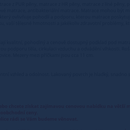
trace z PUR pěny, matrace z HR pěny, matrace z líné pěny, 
vé matrace, antibakteriální matrace. Matrace mohou být mě
, který ovlivňuje pohodlí a podporu, kterou matrace poskytuje
u, vaší tělesné hmotnosti a jakékoliv zdravotní problémy, k
edají kvalitní, pohodlný a cenově dostupný podklad pod matrac
brou podporu těla, cirkulaci vzduchu a odvádění vlhkosti. Roš
orovice. Mezery mezi příčkami jsou cca 11 cm.
ntní vzhled a odolnost. Lakovaný povrch je hladký, snadno se
ebo chcete získat zajímavou cenovou nabídku na větší
oobchodní ceny.
lice rádi se Vám budeme věnovat.