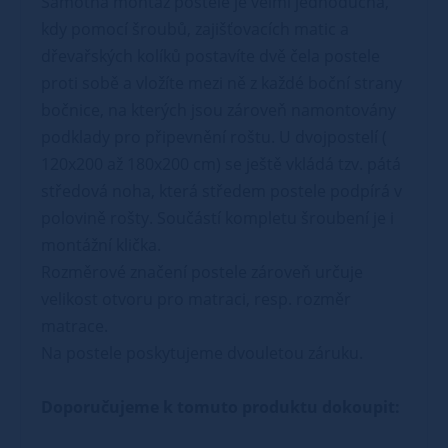
Samotná montáž postele je velmi jednoduchá,
kdy pomocí šroubů, zajišťovacích matic a
dřevařských kolíků postavíte dvě čela postele
proti sobě a vložíte mezi ně z každé boční strany
bočnice, na kterých jsou zároveň namontovány
podklady pro připevnění roštu. U dvojpostelí (
120x200 až 180x200 cm) se ještě vkládá tzv. pátá
středová noha, která středem postele podpírá v
polovině rošty. Součástí kompletu šroubení je i
montážní klička.
Rozměrové značení postele zároveň určuje
velikost otvoru pro matraci, resp. rozměr
matrace.
Na postele poskytujeme dvouletou záruku.
Doporučujeme k tomuto produktu dokoupit: