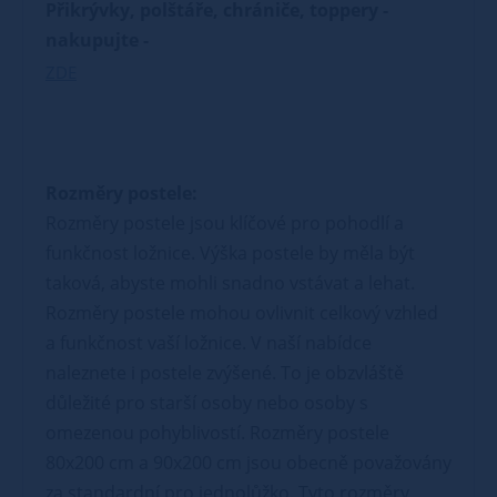
Přikrývky, polštáře, chrániče, toppery -
nakupujte -
ZDE
Rozměry postele:
Rozměry postele jsou klíčové pro pohodlí a
funkčnost ložnice. Výška postele by měla být
taková, abyste mohli snadno vstávat a lehat.
Rozměry postele mohou ovlivnit celkový vzhled
a funkčnost vaší ložnice. V naší nabídce
naleznete i postele zvýšené. To je obzvláště
důležité pro starší osoby nebo osoby s
omezenou pohyblivostí. Rozměry postele
80x200 cm a 90x200 cm jsou obecně považovány
za standardní pro jednolůžko. Tyto rozměry