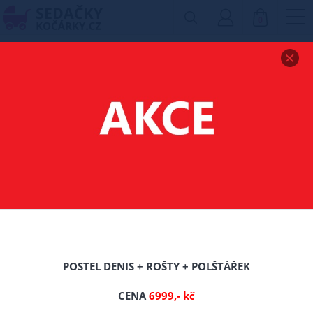
0
Zobrazit drobečkovou navigaci
POSTEL Z MASIVU
UNION 120X200 CM
DUB + ROŠT ZDARMA
TIP
POSTEL DENIS + ROŠTY + POLŠTÁŘEK
CENA
6999,- kč