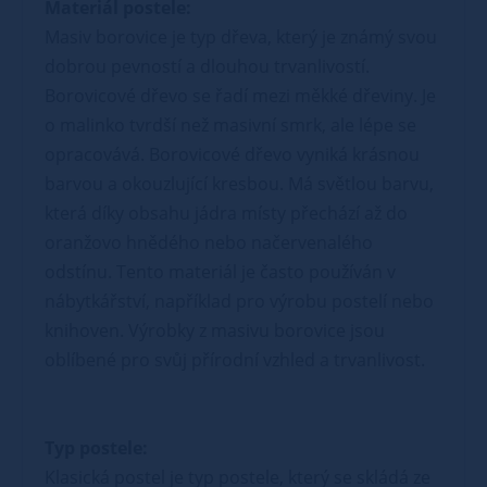
Materiál postele:
Masiv borovice je typ dřeva, který je známý svou
dobrou pevností a dlouhou trvanlivostí.
Borovicové dřevo se řadí mezi měkké dřeviny. Je
o malinko tvrdší než masivní smrk, ale lépe se
opracovává. Borovicové dřevo vyniká krásnou
barvou a okouzlující kresbou. Má světlou barvu,
která díky obsahu jádra místy přechází až do
oranžovo hnědého nebo načervenalého
odstínu. Tento materiál je často používán v
nábytkářství, například pro výrobu postelí nebo
knihoven. Výrobky z masivu borovice jsou
oblíbené pro svůj přírodní vzhled a trvanlivost.
Typ postele:
Klasická postel je typ postele, který se skládá ze