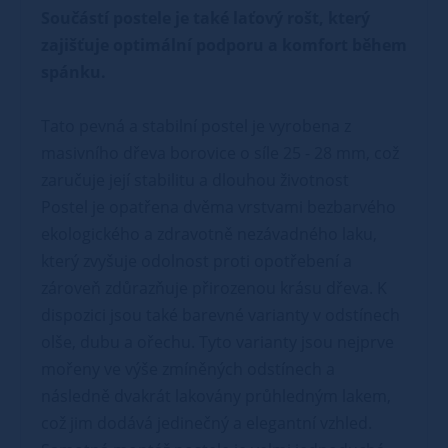
Součástí postele je také laťový rošt, který
zajišťuje optimální podporu a komfort během
spánku.
Tato pevná a stabilní postel je vyrobena z
masivního dřeva borovice o síle 25 - 28 mm, což
zaručuje její stabilitu a dlouhou životnost
Postel je opatřena dvěma vrstvami bezbarvého
ekologického a zdravotně nezávadného laku,
který zvyšuje odolnost proti opotřebení a
zároveň zdůrazňuje přirozenou krásu dřeva. K
dispozici jsou také barevné varianty v odstínech
olše, dubu a ořechu. Tyto varianty jsou nejprve
mořeny ve výše zmíněných odstínech a
následně dvakrát lakovány průhledným lakem,
což jim dodává jedinečný a elegantní vzhled.