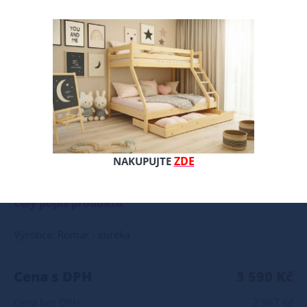
ZDE
NAKUPUJTE
Naše postel z masivu borovice je ideální volbou pro ty, kteří hledají kombinaci pevnosti, funkčnosti a estetického vzhledu. Vyberte si svou variantu ještě dnes! Součástí postele je také laťový rošt, který zajišťuje optimální podporu a komfort během spánku. Tato pevná a stabilní postel je vyrobena z masivního dřeva borovice o síle 25 - 28 mm, což zaručuje její stabilitu a dlouhou životnost Postel je opatřena dvěma vrstvami bezbarvého ekologického a zdravotně nezávadného laku, který zvyšuje odolnost proti opotřebení a zároveň zdůrazňuje přirozenou krásu dřeva. K dispozici jsou také barevné varianty v odstínech olše, dubu a ořechu. Tyto varianty jsou nejprve mořeny ve výše zmíněných odstínech a následně dvakrát lakovány průhledným lakem, což jim dodává jedinečný a elegantní vzhled. Samotná montáž postele je velmi jednoduchá, kdy pomocí šroubů, zajišťovacích matic a dřevařských kolíků postavíte dvě čela postele proti sobě a vložíte mezi ně z každé boční strany bočnice, na kterých jsou zároveň namontovány podklady pro připevnění roštu. U dvojpostelí ( 120x200 až 180x200 cm) se ještě vkládá tzv. pátá středová noha, která středem postele podpírá v polovině rošty. Součástí kompletu šroubení je i montážní klička. Rozměrové značení postele zároveň určuje velikost otvoru pro matraci, resp. rozměr matrace. Na postele poskytujeme dvouletou záruku. Doporučujeme k tomuto produktu dokoupit: Matrace - nakupujte - ZDE Prostěradla - nakupujte - ZDE Úložný prostor - nakupujte - ZDE Noční stolky, komody atd. - nakupujte - ZDE Přikrývky, polštáře, chrániče, toppery - nakupujte - ZDE Rozměry postele: Rozměry postele jsou klíčové pro pohodlí a funkčnost ložnice. Výška postele by měla být taková, abyste mohli snadno vstávat a lehat. Rozměry postele mohou ovlivnit celkový vzhled a funkčnost vaší ložnice. V naší nabídce naleznete i postele zvýšené. To je obzvláště důležité pro starší osoby nebo osoby s omezenou pohyblivostí. Rozměry postele 80x200 cm a 90x200 cm jsou obecně považovány za standardní pro jednolůžko. Tyto rozměry postele jsou ideální pro jednotlivce a najdou uplatnění v ložnici, studentském pokoji, pokoji pro hosty a dalších pokojích. Námi nabízené postele, lze doplnit matrací, nočními stolky, komodou, skříní i úložným prostorem. Postele o rozměru 120x200 cm a 140x200 cm jsou považovány za velmi komfortní jednolůžka. Tento rozměr postele je ideální pro jednotlivce, kteří hledají více prostoru než standardní jednolůžko nabízí. Rozměry postele 160x200 cm a 180x200 cm jsou považovány za standardní pro dvoulůžkovou postel. Před nákupem postele se ujistěte, že máte dostatek místa ve své ložnici. Materiál postele: Masiv borovice je typ dřeva, který je známý svou dobrou pevností a dlouhou trvanlivostí. Borovicové dřevo se řadí mezi měkké dřeviny. Je o malinko tvrdší než masivní smrk, ale lépe se opracovává. Borovicové dřevo vyniká krásnou barvou a okouzlující kresbou. Má světlou barvu, která díky obsahu jádra místy přechází až do oranžovo hnědého nebo načervenalého odstínu. Tento materiál je často používán v nábytkářství, například pro výrobu postelí nebo knihoven. Výrobky z masivu borovice jsou oblíbené pro svůj přírodní vzhled a trvanlivost. Typ postele: Klasická postel je typ postele, který se skládá ze tří základních částí: rámu, roštu a matrace. Rám postele může být vyroben z různých materiálů, včetně dřeva, kovu nebo laminátu. Do rámu se vkládá rošt. Matrace je položena na rošt a může být vyrobena z různých materiálů, včetně pěny, latexu nebo pružin. Matrace: Velikost matrace by měla odpovídat rozměrům postele. Matrace se dělí podle materiálu výroby na matrace z PUR pěny, matrace z HR pěny, matrace z líné pěny, pružinové matrace, taštičkové matrace, latexové matrace, lamelové matrace, sendvičové matrace, antibakteriální matrace. Matrace mohou být měkké, středně tvrdé (H2, H3), tvrdé nebo velmi tvrdé (H4). Tvrdost matrace je důležitý faktor, který ovlivňuje pohodlí a podporu, kterou matrace poskytuje. Při výběru matrace je důležité zvážit několik faktorů, včetně vaší preferované polohy spánku, vaší tělesné hmotnosti a jakékoliv zdravotní problémy, které můžete mít. Laťkový rošt ZDARMA: Laťkový rošt je ideální volbou pro ty, kteří hledají kvalitní, pohodlný a cenově dostupný podklad pod matraci. Laťkový rošt se skládá z dřevěných lišt, které jsou spojeny textilií. Rošt poskytuje dobrou podporu těla, cirkulaci vzduchu a odvádění vlhkosti. Rošt postele je tvořen 12 příčkami, které jsou spojeny textilií, příčky roštu jsou z masivu borovice. Mezery mezi příčkami jsou cca 11 cm. Zpracování - lakovaná postel: Lakované postele jsou oblíbené pro svůj elegantní vzhled a odolnost. Lakovaný povrch je hladký, snadno se čistí a je odolný vůči poškrábání a opotřebení. Máte zájem o velkoobchodní spolupráci? Nebo chcete získat zajímavou cenovou nabídku na větší množství našich produktů? Obchodníkům a firmám, nabízíme možnost nákupu na velkoobchodní ceny. Zašlete poptávku na ondera@seznam.cz, velice rádi se Vám budeme věnovat. Popřípadě se zaregistrujte se ( " UŽIVATEL " - v horní liště ), vyplníte osobní údaje a zakliknete " MÁME ZÁJEM O VELKOOBCHODNÍ SPOLUPRÁCI " a zadáte fakturační údaje. Po jejich kontrole, Vám bude povolen přístup do velkoobchodu.
Celý popis produktu
Výrobce: Romar - eureka
Cena s DPH
3 590 Kč
Cena bez DPH
2 967 Kč