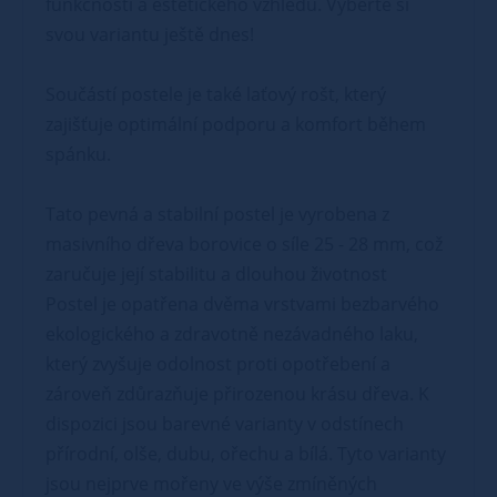
funkčnosti a estetického vzhledu. Vyberte si
svou variantu ještě dnes!
Součástí postele je také laťový rošt, který
zajišťuje optimální podporu a komfort během
spánku.
Tato pevná a stabilní postel je vyrobena z
masivního dřeva borovice o síle 25 - 28 mm, což
zaručuje její stabilitu a dlouhou životnost
Postel je opatřena dvěma vrstvami bezbarvého
ekologického a zdravotně nezávadného laku,
který zvyšuje odolnost proti opotřebení a
zároveň zdůrazňuje přirozenou krásu dřeva. K
dispozici jsou barevné varianty v odstínech
přírodní, olše, dubu, ořechu a bílá. Tyto varianty
jsou nejprve mořeny ve výše zmíněných