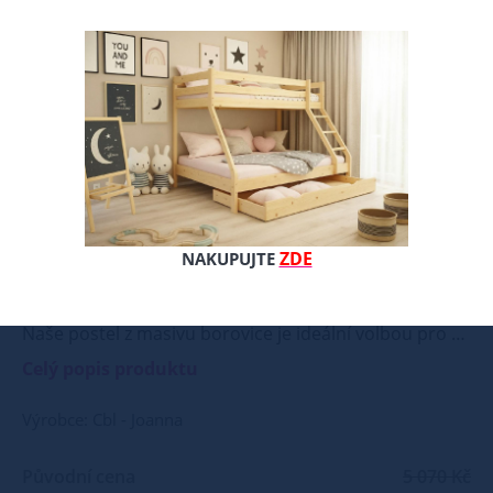
Nové
ZDE
NAKUPUJTE
Naše postel z masivu borovice je ideální volbou pro ty, kteří hledají kombinaci pevnosti, funkčnosti a estetického vzhledu. Vyberte si svou variantu ještě dnes! Součástí postele je také laťový rošt, který zajišťuje optimální podporu a komfort během spánku. Tato pevná a stabilní postel je vyrobena z masivního dřeva borovice o síle 25 - 28 mm, což zaručuje její stabilitu a dlouhou životnost Postel je opatřena dvěma vrstvami bezbarvého ekologického a zdravotně nezávadného laku, který zvyšuje odolnost proti opotřebení a zároveň zdůrazňuje přirozenou krásu dřeva. K dispozici jsou barevné varianty v odstínech přírodní, olše, dubu, ořechu a bílá. Tyto varianty jsou nejprve mořeny ve výše zmíněných odstínech a následně dvakrát lakovány průhledným lakem, což jim dodává jedinečný a elegantní vzhled. Samotná montáž postele je velmi jednoduchá, kdy pomocí šroubů, zajišťovacích matic a dřevařských kolíků postavíte dvě čela postele proti sobě a vložíte mezi ně z každé boční strany bočnice, na kterých jsou zároveň namontovány podklady pro připevnění roštu. U dvojpostelí ( 120x200 až 180x200 cm) se ještě vkládá tzv. pátá středová noha, která středem postele podpírá v polovině rošty. Součástí kompletu šroubení je i montážní klička. Rozměrové značení postele zároveň určuje velikost otvoru pro matraci, resp. rozměr matrace. Na postele poskytujeme dvouletou záruku. Doporučujeme k tomuto produktu dokoupit: Matrace - nakupujte - ZDE Prostěradla - nakupujte - ZDE Úložný prostor - nakupujte - ZDE Noční stolky, komody atd. - nakupujte - ZDE Přikrývky, polštáře, chrániče, toppery - nakupujte - ZDE Rozměry postele: Rozměry postele jsou klíčové pro pohodlí a funkčnost ložnice. Výška postele by měla být taková, abyste mohli snadno vstávat a lehat. Rozměry postele mohou ovlivnit celkový vzhled a funkčnost vaší ložnice. V naší nabídce naleznete i postele zvýšené. To je obzvláště důležité pro starší osoby nebo osoby s omezenou pohyblivostí. Rozměry postele 80x200 cm a 90x200 cm jsou obecně považovány za standardní pro jednolůžko. Tyto rozměry postele jsou ideální pro jednotlivce a najdou uplatnění v ložnici, studentském pokoji, pokoji pro hosty a dalších pokojích. Námi nabízené postele, lze doplnit matrací, nočními stolky, komodou, skříní i úložným prostorem. Postele o rozměru 120x200 cm a 140x200 cm jsou považovány za velmi komfortní jednolůžka. Tento rozměr postele je ideální pro jednotlivce, kteří hledají více prostoru než standardní jednolůžko nabízí. Rozměry postele 160x200 cm a 180x200 cm jsou považovány za standardní pro dvoulůžkovou postel. Před nákupem postele se ujistěte, že máte dostatek místa ve své ložnici. Materiál postele: Masiv borovice je typ dřeva, který je známý svou dobrou pevností a dlouhou trvanlivostí. Borovicové dřevo se řadí mezi měkké dřeviny. Je o malinko tvrdší než masivní smrk, ale lépe se opracovává. Borovicové dřevo vyniká krásnou barvou a okouzlující kresbou. Má světlou barvu, která díky obsahu jádra místy přechází až do oranžovo hnědého nebo načervenalého odstínu. Tento materiál je často používán v nábytkářství, například pro výrobu postelí nebo knihoven. Výrobky z masivu borovice jsou oblíbené pro svůj přírodní vzhled a trvanlivost. Typ postele: Klasická postel je typ postele, který se skládá ze tří základních částí: rámu, roštu a matrace. Rám postele může být vyroben z různých materiálů, včetně dřeva, kovu nebo laminátu. Do rámu se vkládá rošt. Matrace je položena na rošt a může být vyrobena z různých materiálů, včetně pěny, latexu nebo pružin. Matrace: Velikost matrace by měla odpovídat rozměrům postele. Matrace se dělí podle materiálu výroby na matrace z PUR pěny, matrace z HR pěny, matrace z líné pěny, pružinové matrace, taštičkové matrace, latexové matrace, lamelové matrace, sendvičové matrace, antibakteriální matrace. Matrace mohou být měkké, středně tvrdé (H2, H3), tvrdé nebo velmi tvrdé (H4). Tvrdost matrace je důležitý faktor, který ovlivňuje pohodlí a podporu, kterou matrace poskytuje. Při výběru matrace je důležité zvážit několik faktorů, včetně vaší preferované polohy spánku, vaší tělesné hmotnosti a jakékoliv zdravotní problémy, které můžete mít. Laťkový rošt ZDARMA: Laťkový rošt je ideální volbou pro ty, kteří hledají kvalitní, pohodlný a cenově dostupný podklad pod matraci. Laťkový rošt se skládá z dřevěných lišt, které jsou spojeny textilií. Rošt poskytuje dobrou podporu těla, cirkulaci vzduchu a odvádění vlhkosti. Rošt postele je tvořen 12 příčkami, které jsou spojeny textilií, příčky roštu jsou z masivu borovice. Mezery mezi příčkami jsou cca 11 cm. Zpracování - lakovaná postel: Lakované postele jsou oblíbené pro svůj elegantní vzhled a odolnost. Lakovaný povrch je hladký, snadno se čistí a je odolný vůči poškrábání a opotřebení. Máte zájem o velkoobchodní spolupráci? Nebo chcete získat zajímavou cenovou nabídku na větší množství našich produktů? Obchodníkům a firmám, nabízíme možnost nákupu na velkoobchodní ceny. Zašlete poptávku na ondera@seznam.cz, velice rádi se Vám budeme věnovat. Popřípadě se zaregistrujte se ( " UŽIVATEL " - v horní liště ), vyplníte osobní údaje a zakliknete " MÁME ZÁJEM O VELKOOBCHODNÍ SPOLUPRÁCI " a zadáte fakturační údaje. Po jejich kontrole, Vám bude povolen přístup do velkoobchodu.
Celý popis produktu
Výrobce: Cbl - Joanna
Původní cena
5 070 Kč