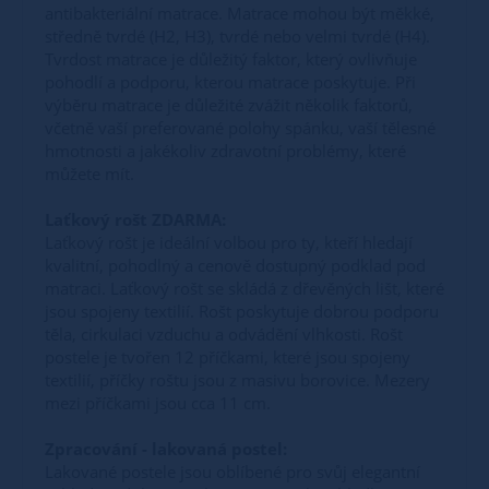
antibakteriální matrace. Matrace mohou být měkké,
středně tvrdé (H2, H3), tvrdé nebo velmi tvrdé (H4).
Tvrdost matrace je důležitý faktor, který ovlivňuje
pohodlí a podporu, kterou matrace poskytuje. Při
výběru matrace je důležité zvážit několik faktorů,
včetně vaší preferované polohy spánku, vaší tělesné
hmotnosti a jakékoliv zdravotní problémy, které
můžete mít.
Laťkový rošt ZDARMA:
Laťkový rošt je ideální volbou pro ty, kteří hledají
kvalitní, pohodlný a cenově dostupný podklad pod
matraci. Laťkový rošt se skládá z dřevěných lišt, které
jsou spojeny textilií. Rošt poskytuje dobrou podporu
těla, cirkulaci vzduchu a odvádění vlhkosti. Rošt
postele je tvořen 12 příčkami, které jsou spojeny
textilií, příčky roštu jsou z masivu borovice. Mezery
mezi příčkami jsou cca 11 cm.
Zpracování - lakovaná postel:
Lakované postele jsou oblíbené pro svůj elegantní