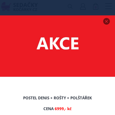
0
Zobrazit drobečkovou navigaci
POSTEL JOLANA 140 X
200 CM MASIV -
BARVA PŘÍRODNÍ +
ROŠT ZDARMA
-16%
POSTEL DENIS + ROŠTY + POLŠTÁŘEK
TIP
CENA
6999,- kč