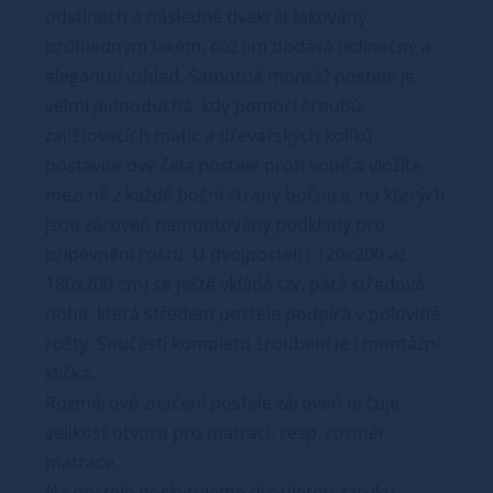
odstínech a následně dvakrát lakovány
průhledným lakem, což jim dodává jedinečný a
elegantní vzhled. Samotná montáž postele je
velmi jednoduchá, kdy pomocí šroubů,
zajišťovacích matic a dřevařských kolíků
postavíte dvě čela postele proti sobě a vložíte
mezi ně z každé boční strany bočnice, na kterých
jsou zároveň namontovány podklady pro
připevnění roštu. U dvojpostelí ( 120x200 až
180x200 cm) se ještě vkládá tzv. pátá středová
noha, která středem postele podpírá v polovině
rošty. Součástí kompletu šroubení je i montážní
klička.
Rozměrové značení postele zároveň určuje
velikost otvoru pro matraci, resp. rozměr
matrace.
Na postele poskytujeme dvouletou záruku.