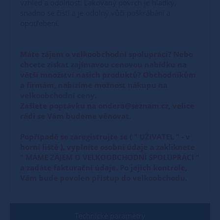
vzhled a odolnost. Lakovaný povrch je hladký,
snadno se čistí a je odolný vůči poškrábání a
opotřebení.
Máte zájem o velkoobchodní spolupráci? Nebo
chcete získat zajímavou cenovou nabídku na
větší množství našich produktů? Obchodníkům
a firmám, nabízíme možnost nákupu na
velkoobchodní ceny.
Zašlete poptávku na ondera@seznam.cz, velice
rádi se Vám budeme věnovat.
Popřípadě se zaregistrujte se ( " UŽIVATEL " - v
horní liště ), vyplníte osobní údaje a zakliknete
" MÁME ZÁJEM O VELKOOBCHODNÍ SPOLUPRÁCI "
a zadáte fakturační údaje. Po jejich kontrole,
Vám bude povolen přístup do velkoobchodu.
Technické parametry