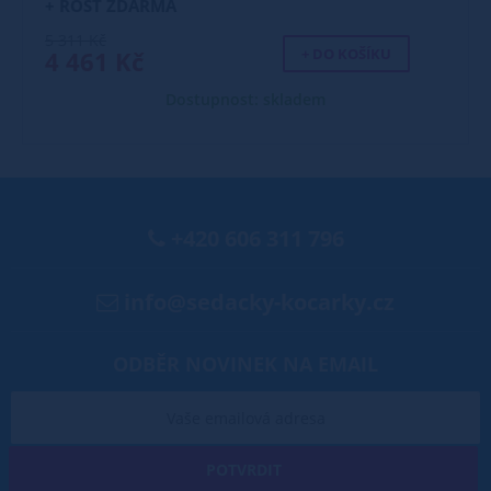
+ ROŠT ZDARMA
5 311 Kč
+ DO KOŠÍKU
4 461 Kč
Dostupnost: skladem
+420 606 311 796
info@sedacky-kocarky.cz
ODBĚR NOVINEK NA EMAIL
POTVRDIT