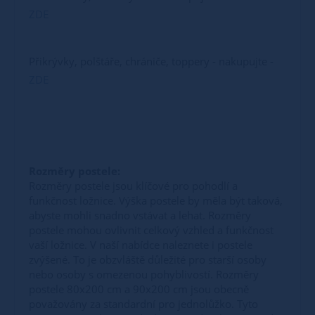
ZDE
Přikrývky, polštáře, chrániče, toppery - nakupujte -
ZDE
Rozměry postele:
Rozměry postele jsou klíčové pro pohodlí a
funkčnost ložnice. Výška postele by měla být taková,
abyste mohli snadno vstávat a lehat. Rozměry
postele mohou ovlivnit celkový vzhled a funkčnost
vaší ložnice. V naší nabídce naleznete i postele
zvýšené. To je obzvláště důležité pro starší osoby
nebo osoby s omezenou pohyblivostí. Rozměry
postele 80x200 cm a 90x200 cm jsou obecně
považovány za standardní pro jednolůžko. Tyto