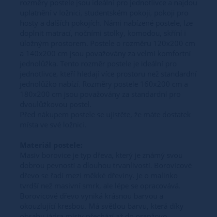
rozměry postele jsou ideální pro jednotlivce a najdou
uplatnění v ložnici, studentském pokoji, pokoji pro
hosty a dalších pokojích. Námi nabízené postele, lze
doplnit matrací, nočními stolky, komodou, skříní i
úložným prostorem. Postele o rozměru 120x200 cm
a 140x200 cm jsou považovány za velmi komfortní
jednolůžka. Tento rozměr postele je ideální pro
jednotlivce, kteří hledají více prostoru než standardní
jednolůžko nabízí. Rozměry postele 160x200 cm a
180x200 cm jsou považovány za standardní pro
dvoulůžkovou postel.
Před nákupem postele se ujistěte, že máte dostatek
místa ve své ložnici.
Materiál postele:
Masiv borovice je typ dřeva, který je známý svou
dobrou pevností a dlouhou trvanlivostí. Borovicové
dřevo se řadí mezi měkké dřeviny. Je o malinko
tvrdší než masivní smrk, ale lépe se opracovává.
Borovicové dřevo vyniká krásnou barvou a
okouzlující kresbou. Má světlou barvu, která díky
obsahu jádra místy přechází až do oranžovo