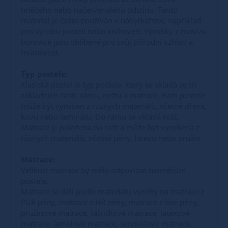
hnědého nebo načervenalého odstínu. Tento
materiál je často používán v nábytkářství, například
pro výrobu postelí nebo knihoven. Výrobky z masivu
borovice jsou oblíbené pro svůj přírodní vzhled a
trvanlivost.
Typ postele:
Klasická postel je typ postele, který se skládá ze tří
základních částí: rámu, roštu a matrace. Rám postele
může být vyroben z různých materiálů, včetně dřeva,
kovu nebo laminátu. Do rámu se vkládá rošt.
Matrace je položena na rošt a může být vyrobena z
různých materiálů, včetně pěny, latexu nebo pružin.
Matrace:
Velikost matrace by měla odpovídat rozměrům
postele.
Matrace se dělí podle materiálu výroby na matrace z
PUR pěny, matrace z HR pěny, matrace z líné pěny,
pružinové matrace, taštičkové matrace, latexové
matrace, lamelové matrace, sendvičové matrace,